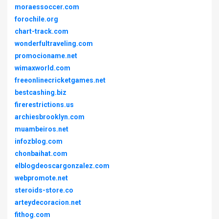
moraessoccer.com
forochile.org
chart-track.com
wonderfultraveling.com
promocioname.net
wimaxworld.com
freeonlinecricketgames.net
bestcashing.biz
firerestrictions.us
archiesbrooklyn.com
muambeiros.net
infozblog.com
chonbaihat.com
elblogdeoscargonzalez.com
webpromote.net
steroids-store.co
arteydecoracion.net
fithog.com