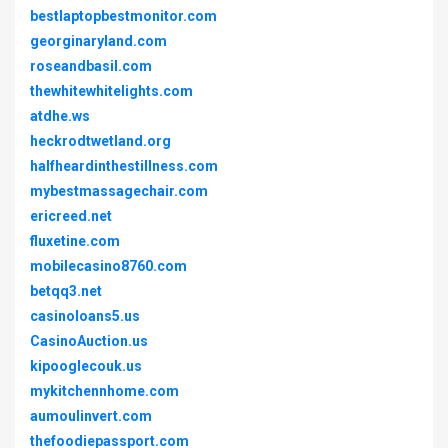
bestlaptopbestmonitor.com
georginaryland.com
roseandbasil.com
thewhitewhitelights.com
atdhe.ws
heckrodtwetland.org
halfheardinthestillness.com
mybestmassagechair.com
ericreed.net
fluxetine.com
mobilecasino8760.com
betqq3.net
casinoloans5.us
CasinoAuction.us
kipooglecouk.us
mykitchennhome.com
aumoulinvert.com
thefoodiepassport.com