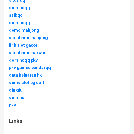
situs qq
dominoqq
asikqq
dominoqq
demo mahjong
slot demo mahjong
link slot gacor
slot demo maxwin
dominoqq pkv
pkv games bandarqq
data keluaran hk
demo slot pg soft
qiu qiu
domino
pkv
Links