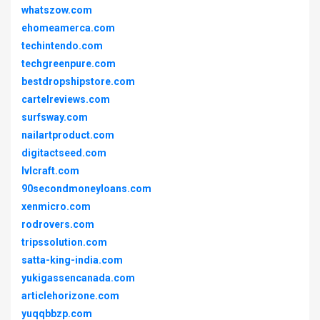
whatszow.com
ehomeamerca.com
techintendo.com
techgreenpure.com
bestdropshipstore.com
cartelreviews.com
surfsway.com
nailartproduct.com
digitactseed.com
lvlcraft.com
90secondmoneyloans.com
xenmicro.com
rodrovers.com
tripssolution.com
satta-king-india.com
yukigassencanada.com
articlehorizone.com
yuqqbbzp.com