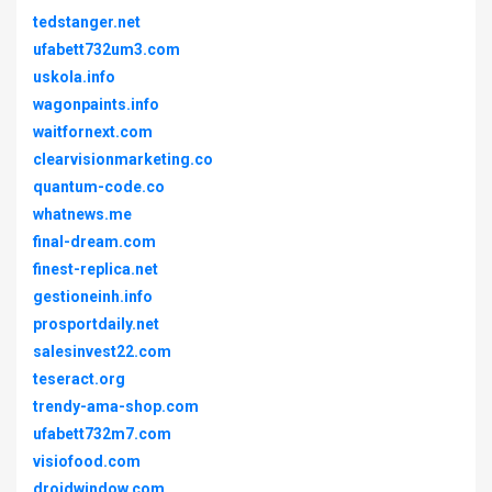
tedstanger.net
ufabett732um3.com
uskola.info
wagonpaints.info
waitfornext.com
clearvisionmarketing.co
quantum-code.co
whatnews.me
final-dream.com
finest-replica.net
gestioneinh.info
prosportdaily.net
salesinvest22.com
teseract.org
trendy-ama-shop.com
ufabett732m7.com
visiofood.com
droidwindow.com