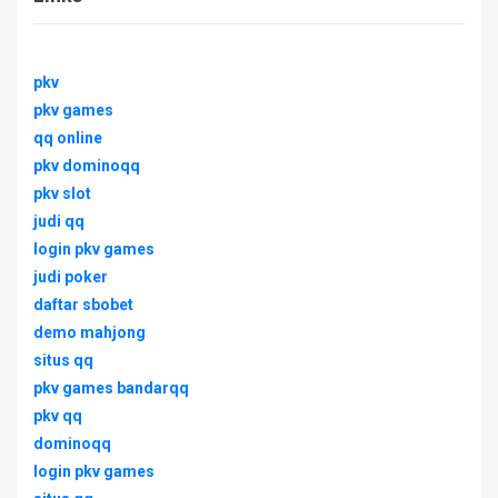
pkv
pkv games
qq online
pkv dominoqq
pkv slot
judi qq
login pkv games
judi poker
daftar sbobet
demo mahjong
situs qq
pkv games bandarqq
pkv qq
dominoqq
login pkv games