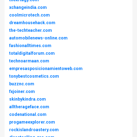
xchangeindia.com
coolmicrotech.com
dreamhousehack.com
the-techteacher.com
automobilenews-online.com
fashionalltimes.com
totaldigitalforum.com
technoarmaan.com
empresasposicionamientoweb.com
tonybestcosmetics.com
buzznc.com
fxjoiner.com
skinbykindra.com
alltherageface.com
codenational.com
progameexplorer.com
rockislandroastery.com