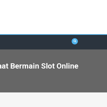
aat Bermain Slot Online