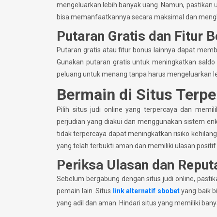
mengeluarkan lebih banyak uang. Namun, pastikan 
bisa memanfaatkannya secara maksimal dan menghind
Putaran Gratis dan Fitur 
Putaran gratis atau fitur bonus lainnya dapat me
Gunakan putaran gratis untuk meningkatkan saldo 
peluang untuk menang tanpa harus mengeluarkan le
Bermain di Situs Terp
Pilih situs judi online yang terpercaya dan memilik
perjudian yang diakui dan menggunakan sistem enkri
tidak terpercaya dapat meningkatkan risiko kehilang
yang telah terbukti aman dan memiliki ulasan positif 
Periksa Ulasan dan Reputa
Sebelum bergabung dengan situs judi online, pasti
pemain lain. Situs
link alternatif sbobet
yang baik b
yang adil dan aman. Hindari situs yang memiliki ban