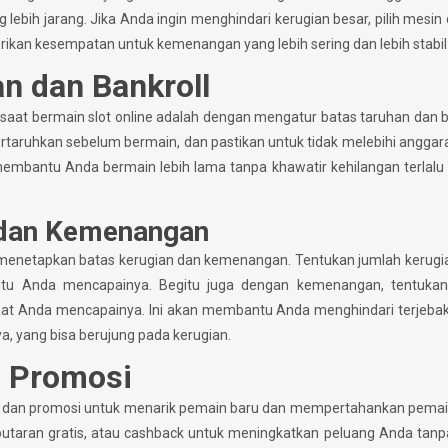
ebih jarang. Jika Anda ingin menghindari kerugian besar, pilih mesin
rikan kesempatan untuk kemenangan yang lebih sering dan lebih stabil
n dan Bankroll
 saat bermain slot online adalah dengan mengatur batas taruhan dan b
rtaruhkan sebelum bermain, dan pastikan untuk tidak melebihi anggar
 membantu Anda bermain lebih lama tanpa khawatir kehilangan terlalu
 dan Kemenangan
k menetapkan batas kerugian dan kemenangan. Tentukan jumlah kerugi
itu Anda mencapainya. Begitu juga dengan kemenangan, tentukan
saat Anda mencapainya. Ini akan membantu Anda menghindari terjeba
, yang bisa berujung pada kerugian.
 Promosi
us dan promosi untuk menarik pemain baru dan mempertahankan pemai
utaran gratis, atau cashback untuk meningkatkan peluang Anda tanp