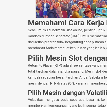
Memahami Cara Kerja 
Sebelum mulai bermain slot online, penting unt
Random Number Generator (RNG) untuk memastikan bah
dari setiap putaran tidak bergantung pada putara
membantu Anda membuat keputusan yang lebih bijak
Pilih Mesin Slot denga
Return to Player (RTP) adalah persentase yang me
total taruhan dalam jangka panjang. Mesin slot 
kembali sebagian besar taruhan Anda. Sebelum ber
mesin dengan RTP di atas 95%, karena ini memberi 
Pilih Mesin dengan Volatil
Volatilitas mengacu pada seberapa besar risiko 
memberikan kemenangan yang lebih sering, tetapi 