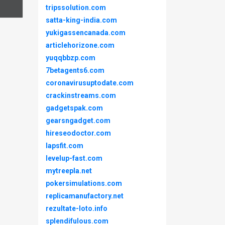
tripssolution.com
satta-king-india.com
yukigassencanada.com
articlehorizone.com
yuqqbbzp.com
7betagents6.com
coronavirusuptodate.com
crackinstreams.com
gadgetspak.com
gearsngadget.com
hireseodoctor.com
lapsfit.com
levelup-fast.com
mytreepla.net
pokersimulations.com
replicamanufactory.net
rezultate-loto.info
splendifulous.com