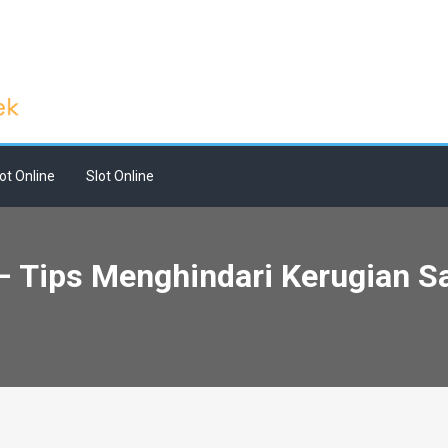
ot Online
Slot Online
 – Tips Menghindari Kerugian S