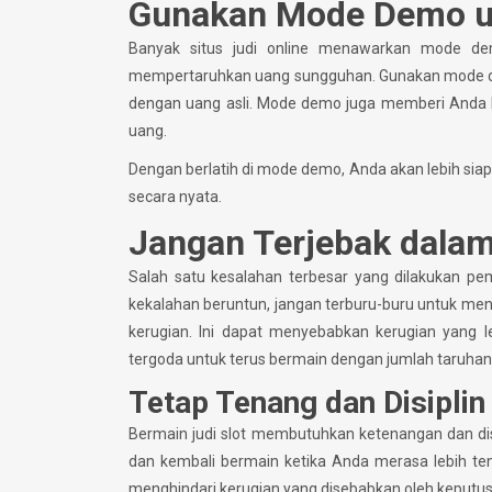
Gunakan Mode Demo un
Banyak situs judi online menawarkan mode d
mempertaruhkan uang sungguhan. Gunakan mode dem
dengan uang asli. Mode demo juga memberi Anda ke
uang.
Dengan berlatih di mode demo, Anda akan lebih siap
secara nyata.
Jangan Terjebak dala
Salah satu kesalahan terbesar yang dilakukan pe
kekalahan beruntun, jangan terburu-buru untuk me
kerugian. Ini dapat menyebabkan kerugian yang 
tergoda untuk terus bermain dengan jumlah taruhan y
Tetap Tenang dan Disiplin
Bermain judi slot membutuhkan ketenangan dan disi
dan kembali bermain ketika Anda merasa lebih t
menghindari kerugian yang disebabkan oleh keputus