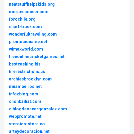
neatstuffhelpskids.org
moraessoccer.com
forochile.org
chart-track.com
wonderfultraveling.com
promocioname.net
wimaxworld.com
freeonlinecricketgames.net
bestcashing.biz
firerestrictions.us
archiesbrooklyn.com
muambeiros.net
infozblog.com
chonbaihat.com
elblogdeoscargonzalez.com
webpromote.net
steroids-store.co
arteydecoracion.net