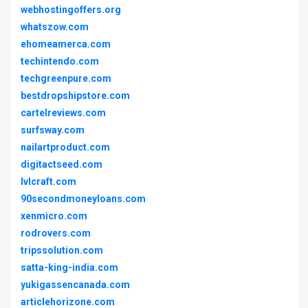
webhostingoffers.org
whatszow.com
ehomeamerca.com
techintendo.com
techgreenpure.com
bestdropshipstore.com
cartelreviews.com
surfsway.com
nailartproduct.com
digitactseed.com
lvlcraft.com
90secondmoneyloans.com
xenmicro.com
rodrovers.com
tripssolution.com
satta-king-india.com
yukigassencanada.com
articlehorizone.com