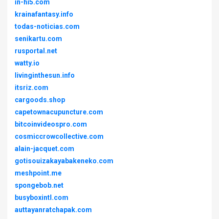
in-hi5.com
krainafantasy.info
todas-noticias.com
senikartu.com
rusportal.net
watty.io
livinginthesun.info
itsriz.com
cargoods.shop
capetownacupuncture.com
bitcoinvideospro.com
cosmiccrowcollective.com
alain-jacquet.com
gotisouizakayabakeneko.com
meshpoint.me
spongebob.net
busyboxintl.com
auttayanratchapak.com