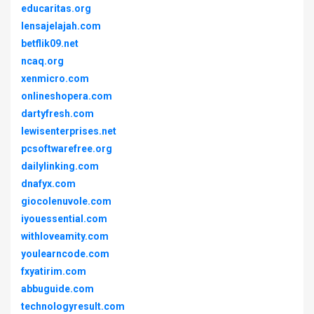
educaritas.org
lensajelajah.com
betflik09.net
ncaq.org
xenmicro.com
onlineshopera.com
dartyfresh.com
lewisenterprises.net
pcsoftwarefree.org
dailylinking.com
dnafyx.com
giocolenuvole.com
iyouessential.com
withloveamity.com
youlearncode.com
fxyatirim.com
abbuguide.com
technologyresult.com