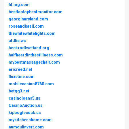
fithog.com
bestlaptopbestmonitor.com
georginaryland.com
roseandbasil.com
thewhitewhitelights.com
atdhe.ws
heckrodtwetland.org
halfheardinthestillness.com
mybestmassagechair.com
ericreed.net
fluxetine.com
mobilecasino8760.com
betqq3.net
casinoloans5.us
CasinoAuction.us
kipooglecouk.us
mykitchennhome.com
aumoulinvert.com