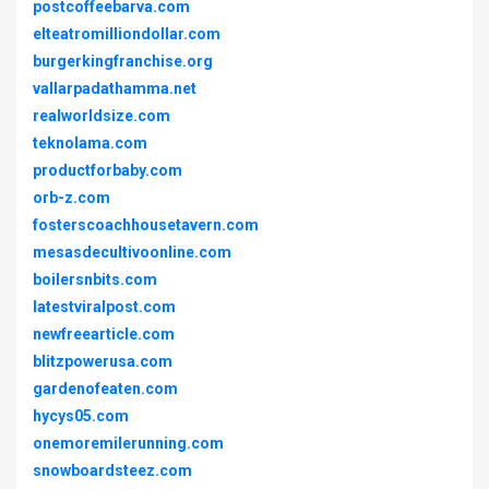
postcoffeebarva.com
elteatromilliondollar.com
burgerkingfranchise.org
vallarpadathamma.net
realworldsize.com
teknolama.com
productforbaby.com
orb-z.com
fosterscoachhousetavern.com
mesasdecultivoonline.com
boilersnbits.com
latestviralpost.com
newfreearticle.com
blitzpowerusa.com
gardenofeaten.com
hycys05.com
onemoremilerunning.com
snowboardsteez.com