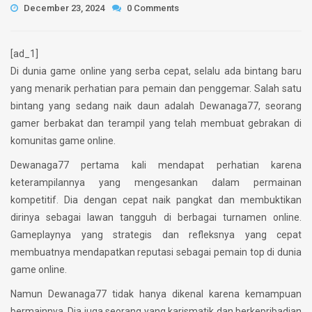
December 23, 2024
0 Comments
[ad_1]
Di dunia game online yang serba cepat, selalu ada bintang baru
yang menarik perhatian para pemain dan penggemar. Salah satu
bintang yang sedang naik daun adalah Dewanaga77, seorang
gamer berbakat dan terampil yang telah membuat gebrakan di
komunitas game online.
Dewanaga77 pertama kali mendapat perhatian karena
keterampilannya yang mengesankan dalam permainan
kompetitif. Dia dengan cepat naik pangkat dan membuktikan
dirinya sebagai lawan tangguh di berbagai turnamen online.
Gameplaynya yang strategis dan refleksnya yang cepat
membuatnya mendapatkan reputasi sebagai pemain top di dunia
game online.
Namun Dewanaga77 tidak hanya dikenal karena kemampuan
bermainnya. Dia juga seorang yang karismatik dan berkepribadian