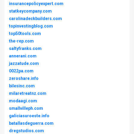
insurancepolicyexpert.com
statkeycompany.com
carolinadeckbuilders.com
topinvestingblog.com
top50tools.com
the-rep.com
saltyfranks.com
annerani.com
jazzatude.com
0022pa.com
zeroshare.info
bilesinc.com
milaretreatnz.com
modaagi.com
smallvilleph.com
galiciasuroeste.info
batallasdeguerra.com
dregstudios.com