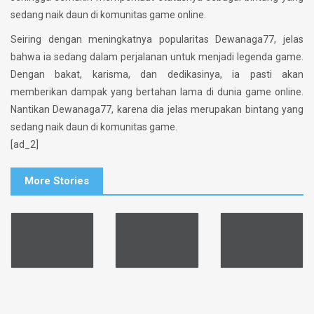
sedang naik daun di komunitas game online.
Seiring dengan meningkatnya popularitas Dewanaga77, jelas
bahwa ia sedang dalam perjalanan untuk menjadi legenda game.
Dengan bakat, karisma, dan dedikasinya, ia pasti akan
memberikan dampak yang bertahan lama di dunia game online.
Nantikan Dewanaga77, karena dia jelas merupakan bintang yang
sedang naik daun di komunitas game.
[ad_2]
More Stories