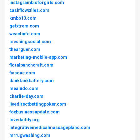
instagrambioforgirls.com
cashflowxfiles.com
kmbb10.com
getxtrem.com
weactinfo.com
meshingsocial.com
thearguer.com
marketing-mobile-app.com
floralpunchcraft.com
fiasone.com
danktankbattery.com
mealudo.com
charlie-day.com
livedirectbettingpoker.com
foxbusinessupdate.com
lovedaddy.org
integrativemedicalmassageplano.com
mrrugwashing.com