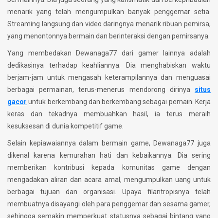
menarik yang telah mengumpulkan banyak penggemar setia.
Streaming langsung dan video daringnya menarik ribuan pemirsa,
yang menontonnya bermain dan berinteraksi dengan pemirsanya.
Yang membedakan Dewanaga77 dari gamer lainnya adalah
dedikasinya terhadap keahliannya. Dia menghabiskan waktu
berjam-jam untuk mengasah keterampilannya dan menguasai
berbagai permainan, terus-menerus mendorong dirinya
situs
gacor
untuk berkembang dan berkembang sebagai pemain. Kerja
keras dan tekadnya membuahkan hasil, ia terus meraih
kesuksesan di dunia kompetitif game.
Selain kepiawaiannya dalam bermain game, Dewanaga77 juga
dikenal karena kemurahan hati dan kebaikannya. Dia sering
memberikan kontribusi kepada komunitas game dengan
mengadakan aliran dan acara amal, mengumpulkan uang untuk
berbagai tujuan dan organisasi. Upaya filantropisnya telah
membuatnya disayangi oleh para penggemar dan sesama gamer,
sehingga semakin memperkuat statusnya sebagai bintang yang