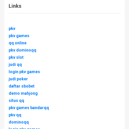
Links
pkv
pkv games
qq online
pkv dominoqq
pkv slot
judi qq
login pkv games
judi poker
daftar sbobet
demo mahjong
situs qq
pkv games bandarqq
pkv qq
dominoqq