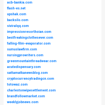
acb-bankia.com
flash-es.net
upshak.com
backsilo.com
siviralqq.com
impressionresorthoian.com
bestfreakingclothesever.com
falling-film-evaporator.com
sumuslawfirm.com
nursingprowriters.com
greenmountainthreadwear.com
acutedispensary.com
sattamatkanewsblog.com
cryptocurrencytradingcn.com
totowaz.com
charlestonwipesettlement.com
brandfollowmarket.com
weeklyjobnews.com