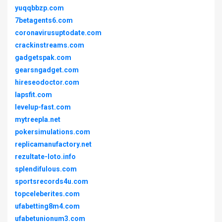
yuqqbbzp.com
7betagents6.com
coronavirusuptodate.com
crackinstreams.com
gadgetspak.com
gearsngadget.com
hireseodoctor.com
lapsfit.com
levelup-fast.com
mytreepla.net
pokersimulations.com
replicamanufactory.net
rezultate-loto.info
splendifulous.com
sportsrecords4u.com
topceleberites.com
ufabetting8m4.com
ufabetunionum3.com