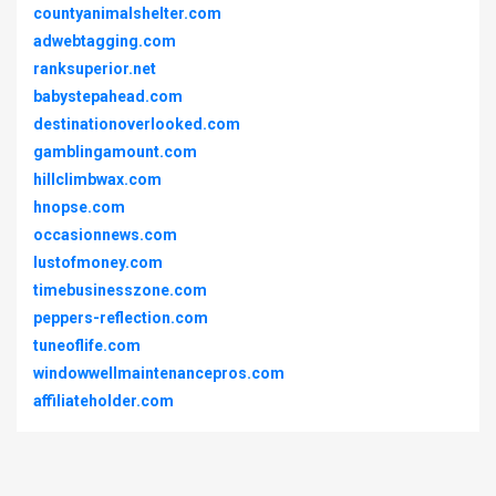
countyanimalshelter.com
adwebtagging.com
ranksuperior.net
babystepahead.com
destinationoverlooked.com
gamblingamount.com
hillclimbwax.com
hnopse.com
occasionnews.com
lustofmoney.com
timebusinesszone.com
peppers-reflection.com
tuneoflife.com
windowwellmaintenancepros.com
affiliateholder.com