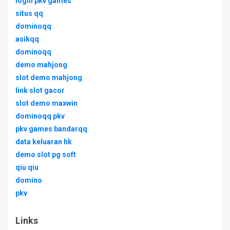
login pkv games
situs qq
dominoqq
asikqq
dominoqq
demo mahjong
slot demo mahjong
link slot gacor
slot demo maxwin
dominoqq pkv
pkv games bandarqq
data keluaran hk
demo slot pg soft
qiu qiu
domino
pkv
Links