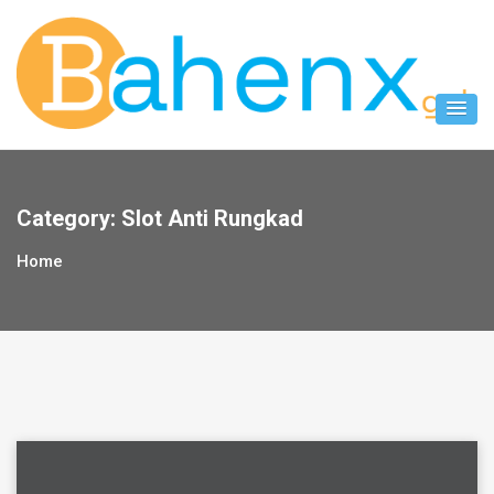
Skip
to
content
Category:
Slot Anti Rungkad
Home