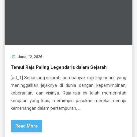
June 12, 2026
Temui Raja Paling Legendaris dalam Sejarah
[ad_1] Sepanjang sejarah, ada banyak raja legendaris yang
meninggalkan jejaknya di dunia dengan kepemimpinan,
keberanian, dan visinya. Raja-raja ini telah memerintah
kerajaan yang luas, memimpin pasukan mereka menuju
kemenangan dalam pertempuran, …
Read More