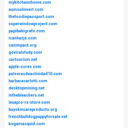
mykitchennhome.com
aumoulinvert.com
thefoodiepassport.com
superwindowproject.com
papibakigrafo.com
icanhazjs.com
canimpact.org
goviralstudy.com
cartourism.net
apple-cores.com
pulserasdeactividad10.com
barbaracarlotti.com
desktopmining.net
inthebleachers.net
lexapro-rx-store.com
buyskincareproducts.org
frenchbulldogpuppyforsale.net
kogamasquid.com