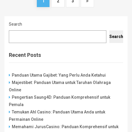
1
2
3
Search
Search
Recent Posts
Panduan Utama Gajibet: Yang Perlu Anda Ketahui
Majestibet: Panduan Utama untuk Taruhan Olahraga
Online
Pengertian Saung4D: Panduan Komprehensif untuk
Pemula
Temukan Ahl Casino: Panduan Utama Anda untuk
Permainan Online
Memahami JurusCasino: Panduan Komprehensif untuk