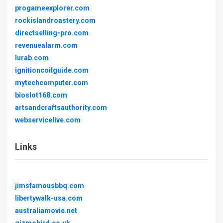
progameexplorer.com
rockislandroastery.com
directselling-pro.com
revenuealarm.com
lurab.com
ignitioncoilguide.com
mytechcomputer.com
bioslot168.com
artsandcraftsauthority.com
webservicelive.com
Links
jimsfamousbbq.com
libertywalk-usa.com
australiamovie.net
gizmobird.co.uk