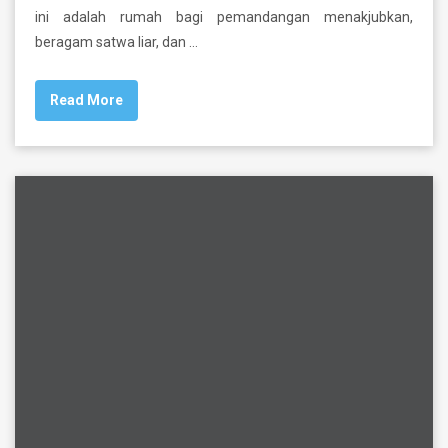
ini adalah rumah bagi pemandangan menakjubkan,
beragam satwa liar, dan …
Read More