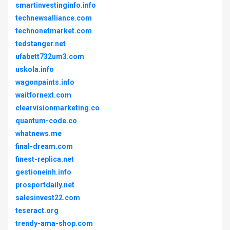
smartinvestinginfo.info
technewsalliance.com
technonetmarket.com
tedstanger.net
ufabett732um3.com
uskola.info
wagonpaints.info
waitfornext.com
clearvisionmarketing.co
quantum-code.co
whatnews.me
final-dream.com
finest-replica.net
gestioneinh.info
prosportdaily.net
salesinvest22.com
teseract.org
trendy-ama-shop.com