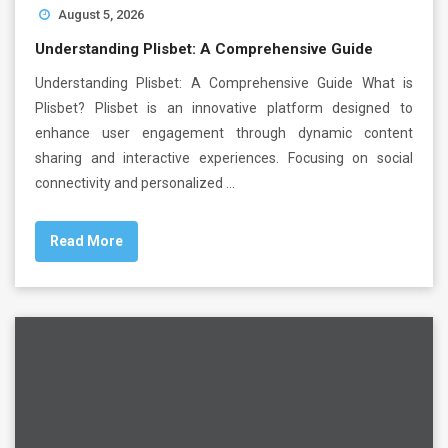
August 5, 2026
Understanding Plisbet: A Comprehensive Guide
Understanding Plisbet: A Comprehensive Guide What is
Plisbet? Plisbet is an innovative platform designed to
enhance user engagement through dynamic content
sharing and interactive experiences. Focusing on social
connectivity and personalized …
Read More