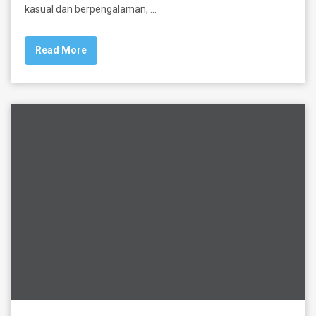
kasual dan berpengalaman, …
Read More