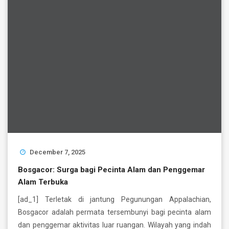
December 7, 2025
Bosgacor: Surga bagi Pecinta Alam dan Penggemar
Alam Terbuka
[ad_1] Terletak di jantung Pegunungan Appalachian,
Bosgacor adalah permata tersembunyi bagi pecinta alam
dan penggemar aktivitas luar ruangan. Wilayah yang indah