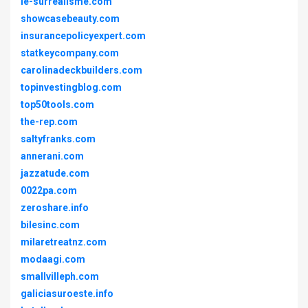
le-surrealisme.com
showcasebeauty.com
insurancepolicyexpert.com
statkeycompany.com
carolinadeckbuilders.com
topinvestingblog.com
top50tools.com
the-rep.com
saltyfranks.com
annerani.com
jazzatude.com
0022pa.com
zeroshare.info
bilesinc.com
milaretreatnz.com
modaagi.com
smallvilleph.com
galiciasuroeste.info