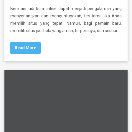
Bermain judi bola online dapat menjadi pengalaman yang
menyenangkan dan menguntungkan, terutama jika Anda
memilih situs yang tepat. Namun, bagi pemain baru,
memilih situs judi bola yang aman, terpercaya, dan sesuai …
Read More