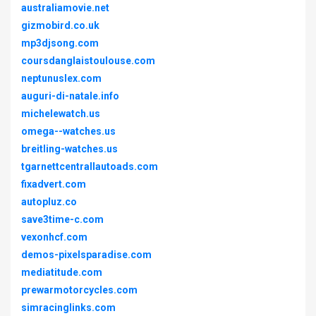
australiamovie.net
gizmobird.co.uk
mp3djsong.com
coursdanglaistoulouse.com
neptunuslex.com
auguri-di-natale.info
michelewatch.us
omega--watches.us
breitling-watches.us
tgarnettcentrallautoads.com
fixadvert.com
autopluz.co
save3time-c.com
vexonhcf.com
demos-pixelsparadise.com
mediatitude.com
prewarmotorcycles.com
simracinglinks.com