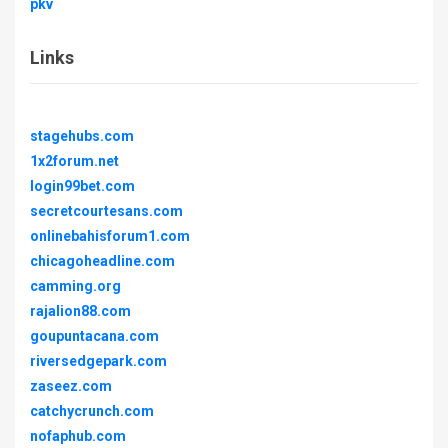
pkv
Links
stagehubs.com
1x2forum.net
login99bet.com
secretcourtesans.com
onlinebahisforum1.com
chicagoheadline.com
camming.org
rajalion88.com
goupuntacana.com
riversedgepark.com
zaseez.com
catchycrunch.com
nofaphub.com