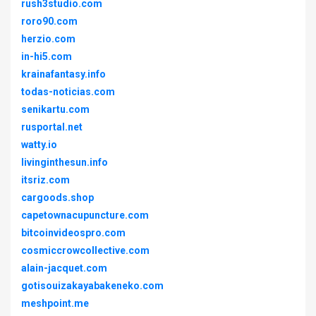
rush3studio.com
roro90.com
herzio.com
in-hi5.com
krainafantasy.info
todas-noticias.com
senikartu.com
rusportal.net
watty.io
livinginthesun.info
itsriz.com
cargoods.shop
capetownacupuncture.com
bitcoinvideospro.com
cosmiccrowcollective.com
alain-jacquet.com
gotisouizakayabakeneko.com
meshpoint.me