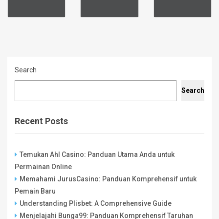
Search
Search
Recent Posts
Temukan Ahl Casino: Panduan Utama Anda untuk
Permainan Online
Memahami JurusCasino: Panduan Komprehensif untuk
Pemain Baru
Understanding Plisbet: A Comprehensive Guide
Menjelajahi Bunga99: Panduan Komprehensif Taruhan