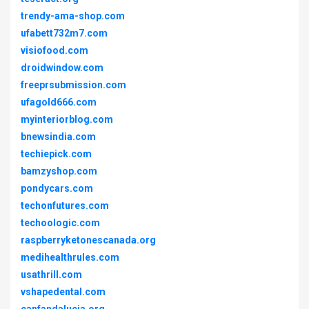
trendy-ama-shop.com
ufabett732m7.com
visiofood.com
droidwindow.com
freeprsubmission.com
ufagold666.com
myinteriorblog.com
bnewsindia.com
techiepick.com
bamzyshop.com
pondycars.com
techonfutures.com
techoologic.com
raspberryketonescanada.org
medihealthrules.com
usathrill.com
vshapedental.com