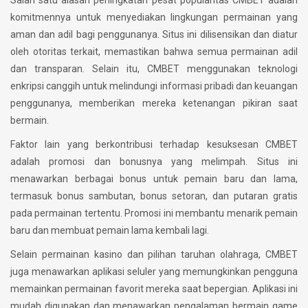
Salah satu alasan peningkatan pesat popularitas CMBET adalah
komitmennya untuk menyediakan lingkungan permainan yang
aman dan adil bagi penggunanya. Situs ini dilisensikan dan diatur
oleh otoritas terkait, memastikan bahwa semua permainan adil
dan transparan. Selain itu, CMBET menggunakan teknologi
enkripsi canggih untuk melindungi informasi pribadi dan keuangan
penggunanya, memberikan mereka ketenangan pikiran saat
bermain.
Faktor lain yang berkontribusi terhadap kesuksesan CMBET
adalah promosi dan bonusnya yang melimpah. Situs ini
menawarkan berbagai bonus untuk pemain baru dan lama,
termasuk bonus sambutan, bonus setoran, dan putaran gratis
pada permainan tertentu. Promosi ini membantu menarik pemain
baru dan membuat pemain lama kembali lagi.
Selain permainan kasino dan pilihan taruhan olahraga, CMBET
juga menawarkan aplikasi seluler yang memungkinkan pengguna
memainkan permainan favorit mereka saat bepergian. Aplikasi ini
mudah digunakan dan menawarkan pengalaman bermain game