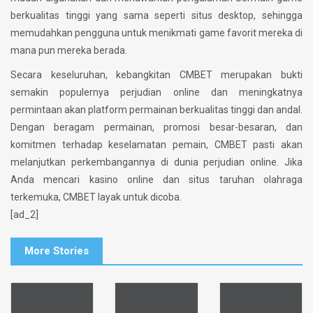
berkualitas tinggi yang sama seperti situs desktop, sehingga
memudahkan pengguna untuk menikmati game favorit mereka di
mana pun mereka berada.
Secara keseluruhan, kebangkitan CMBET merupakan bukti
semakin populernya perjudian online dan meningkatnya
permintaan akan platform permainan berkualitas tinggi dan andal.
Dengan beragam permainan, promosi besar-besaran, dan
komitmen terhadap keselamatan pemain, CMBET pasti akan
melanjutkan perkembangannya di dunia perjudian online. Jika
Anda mencari kasino online dan situs taruhan olahraga
terkemuka, CMBET layak untuk dicoba.
[ad_2]
More Stories