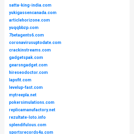
satta-king-india.com
yukigassencanada.com
articlehorizone.com
yuqqbbzp.com
7betagents6.com
coronavirusuptodate.com
crackinstreams.com
gadgetspak.com
gearsngadget.com
hireseodoctor.com
lapsfit.com
levelup-fast.com
mytreepla.net
pokersimulations.com
replicamanufactory.net
rezultate-loto.info
splendifulous.com
sportsrecords4u.com