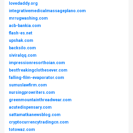
lovedaddy.org
integrativemedicalmassageplano.com
mrrugwashing.com
acb-bankia.com
flash-es.net
upshak.com
backsilo.com
siviralqq.com
impressionresorthoian.com
bestfreakingclothesever.com
falling-film-evaporator.com
sumuslawfirm.com
nursingprowriters.com
greenmountainthreadwear.com
acutedispensary.com
sattamatkanewsblog.com
cryptocurrencytradingcn.com
totowaz.com