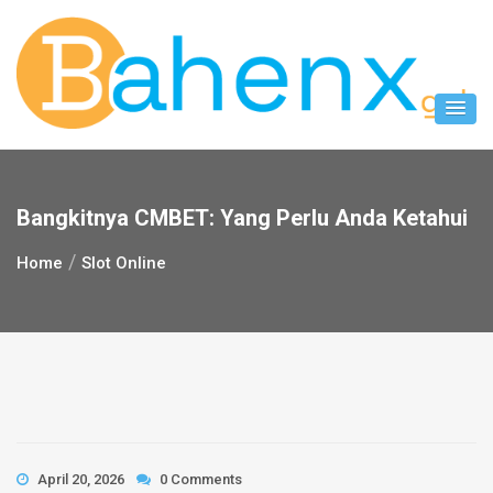
Skip
to
content
Bangkitnya CMBET: Yang Perlu Anda Ketahui
Home
Slot Online
April 20, 2026
0 Comments