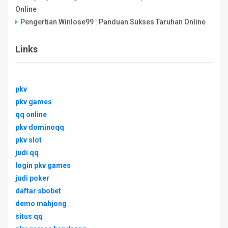
Online
Pengertian Winlose99 : Panduan Sukses Taruhan Online
Links
pkv
pkv games
qq online
pkv dominoqq
pkv slot
judi qq
login pkv games
judi poker
daftar sbobet
demo mahjong
situs qq