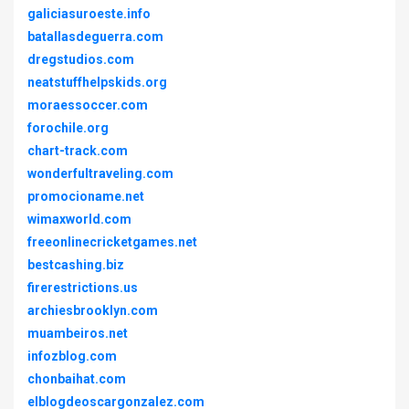
galiciasuroeste.info
batallasdeguerra.com
dregstudios.com
neatstuffhelpskids.org
moraessoccer.com
forochile.org
chart-track.com
wonderfultraveling.com
promocioname.net
wimaxworld.com
freeonlinecricketgames.net
bestcashing.biz
firerestrictions.us
archiesbrooklyn.com
muambeiros.net
infozblog.com
chonbaihat.com
elblogdeoscargonzalez.com