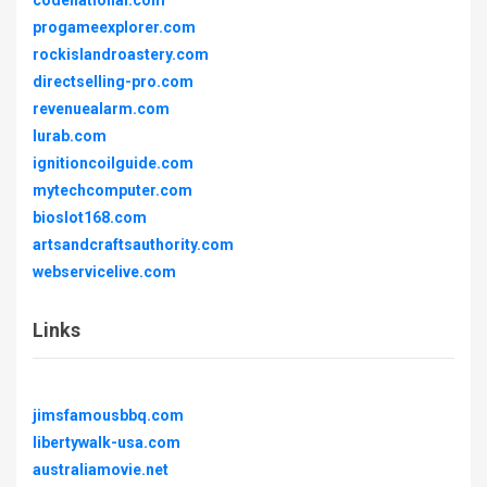
codenational.com
progameexplorer.com
rockislandroastery.com
directselling-pro.com
revenuealarm.com
lurab.com
ignitioncoilguide.com
mytechcomputer.com
bioslot168.com
artsandcraftsauthority.com
webservicelive.com
Links
jimsfamousbbq.com
libertywalk-usa.com
australiamovie.net