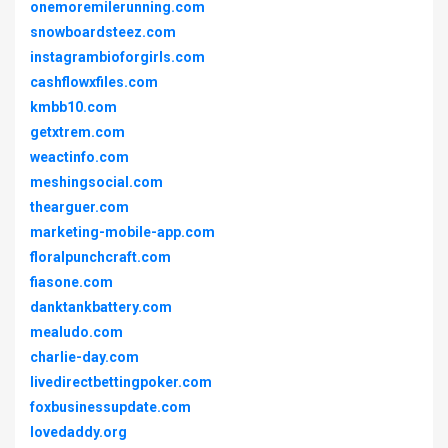
onemoremilerunning.com
snowboardsteez.com
instagrambioforgirls.com
cashflowxfiles.com
kmbb10.com
getxtrem.com
weactinfo.com
meshingsocial.com
thearguer.com
marketing-mobile-app.com
floralpunchcraft.com
fiasone.com
danktankbattery.com
mealudo.com
charlie-day.com
livedirectbettingpoker.com
foxbusinessupdate.com
lovedaddy.org