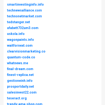
smartinvestinginfo.info
technewsalliance.com
technonetmarket.com
tedstanger.net
ufabett732um3.com
uskola.info
wagonpaints.info
waitfornext.com
clearvisionmarketing.co
quantum-code.co
whatnews.me
final-dream.com
finest-replica.net
gestioneinh.info
prosportdaily.net
salesinvest22.com
teseract.org
trendy-ama-shop.com