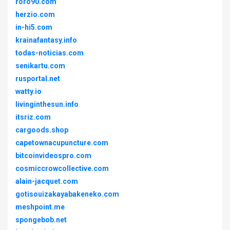
roro90.com
herzio.com
in-hi5.com
krainafantasy.info
todas-noticias.com
senikartu.com
rusportal.net
watty.io
livinginthesun.info
itsriz.com
cargoods.shop
capetownacupuncture.com
bitcoinvideospro.com
cosmiccrowcollective.com
alain-jacquet.com
gotisouizakayabakeneko.com
meshpoint.me
spongebob.net