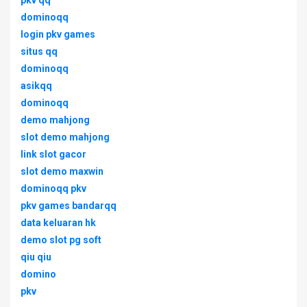
pkv qq
dominoqq
login pkv games
situs qq
dominoqq
asikqq
dominoqq
demo mahjong
slot demo mahjong
link slot gacor
slot demo maxwin
dominoqq pkv
pkv games bandarqq
data keluaran hk
demo slot pg soft
qiu qiu
domino
pkv