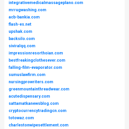
integrativemedicalmassageplano.com
mrrugwashing.com
acb-bankia.com
flash-es.net
upshak.com
backsilo.com
siviralqq.com
impressionresorthoian.com
bestfreakingclothesever.com
falling-film-evaporator.com
sumuslawfirm.com
nursingprowriters.com
greenmountainthreadwear.com
acutedispensary.com
sattamatkanewsblog.com
cryptocurrencytradingcn.com
totowaz.com
charlestonwipesettlement.com