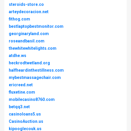
steroids-store.co
arteydecoracion.net
fithog.com
bestlaptopbestmonitor.com
georginaryland.com
roseandbasil.com
thewhitewhitelights.com
atdhe.ws
heckrodtwetland.org
halfheardinthestillness.com
mybestmassagechair.com
ericreed.net
fluxetine.com
mobilecasino8760.com
betqq3.net
casinoloans5.us
CasinoAuction.us
kipooglecouk.us