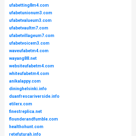
ufabetting8m4.com
ufabetunionum3.com
ufabetvalueum3.com
ufabetvaultm7.com
ufabetvillageum7.com
ufabetvoicem3.com
waveufabetm4.com
wayang88.net
websiteufabetm4.com
whiteufabetm4.com
anikalappy.com
dininghelsinki.info
duanfrescariverside.info
etilerx.com
finestreplica.net
flounderandfumble.com
healthohunt.com
retefuturah.info