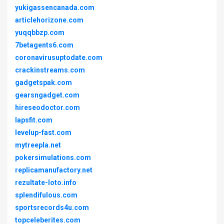
yukigassencanada.com
articlehorizone.com
yuqqbbzp.com
7betagents6.com
coronavirusuptodate.com
crackinstreams.com
gadgetspak.com
gearsngadget.com
hireseodoctor.com
lapsfit.com
levelup-fast.com
mytreepla.net
pokersimulations.com
replicamanufactory.net
rezultate-loto.info
splendifulous.com
sportsrecords4u.com
topceleberites.com