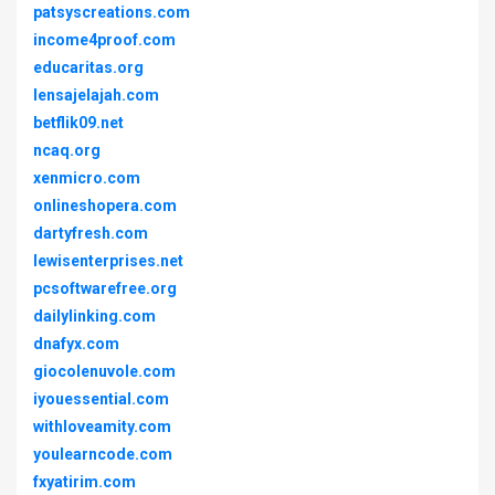
patsyscreations.com
income4proof.com
educaritas.org
lensajelajah.com
betflik09.net
ncaq.org
xenmicro.com
onlineshopera.com
dartyfresh.com
lewisenterprises.net
pcsoftwarefree.org
dailylinking.com
dnafyx.com
giocolenuvole.com
iyouessential.com
withloveamity.com
youlearncode.com
fxyatirim.com