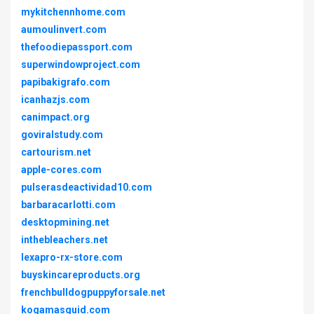
mykitchennhome.com
aumoulinvert.com
thefoodiepassport.com
superwindowproject.com
papibakigrafo.com
icanhazjs.com
canimpact.org
goviralstudy.com
cartourism.net
apple-cores.com
pulserasdeactividad10.com
barbaracarlotti.com
desktopmining.net
inthebleachers.net
lexapro-rx-store.com
buyskincareproducts.org
frenchbulldogpuppyforsale.net
kogamasquid.com