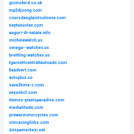
gizmobird.co.uk
mp3djsong.com
coursdanglaistoulouse.com
neptunuslex.com
auguri-di-natale.info
michelewatch.us
omega--watches.us
breitling-watches.us
tgarnettcentrallautoads.com
fixadvert.com
autopluz.co
save3time-c.com
vexonhcf.com
demos-pixelsparadise.com
mediatitude.com
prewarmotorcycles.com
simracinglinks.com
dosyamerkezi.net