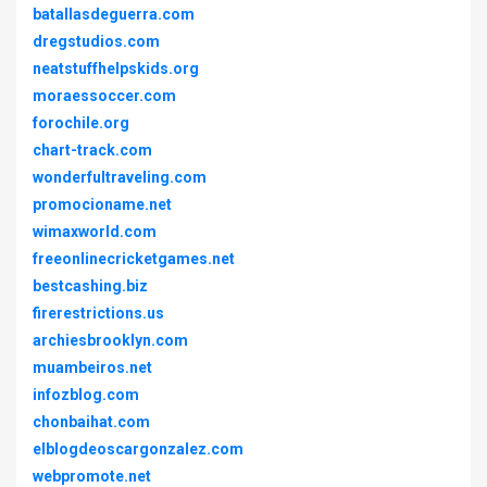
batallasdeguerra.com
dregstudios.com
neatstuffhelpskids.org
moraessoccer.com
forochile.org
chart-track.com
wonderfultraveling.com
promocioname.net
wimaxworld.com
freeonlinecricketgames.net
bestcashing.biz
firerestrictions.us
archiesbrooklyn.com
muambeiros.net
infozblog.com
chonbaihat.com
elblogdeoscargonzalez.com
webpromote.net