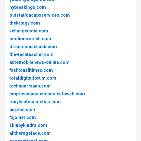
nybreakings.com
outstationcabsservices.com
thekrtagy.com
xchangeindia.com
coolmicrotech.com
dreamhousehack.com
the-techteacher.com
automobilenews-online.com
fashionalltimes.com
totaldigitalforum.com
technoarmaan.com
empresasposicionamientoweb.com
tonybestcosmetics.com
buzznc.com
fxjoiner.com
skinbykindra.com
alltherageface.com