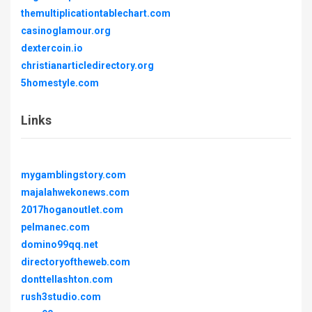
themultiplicationtablechart.com
casinoglamour.org
dextercoin.io
christianarticledirectory.org
5homestyle.com
Links
mygamblingstory.com
majalahwekonews.com
2017hoganoutlet.com
pelmanec.com
domino99qq.net
directoryoftheweb.com
donttellashton.com
rush3studio.com