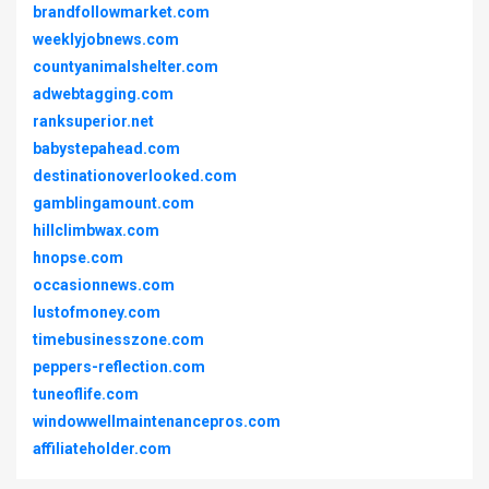
brandfollowmarket.com
weeklyjobnews.com
countyanimalshelter.com
adwebtagging.com
ranksuperior.net
babystepahead.com
destinationoverlooked.com
gamblingamount.com
hillclimbwax.com
hnopse.com
occasionnews.com
lustofmoney.com
timebusinesszone.com
peppers-reflection.com
tuneoflife.com
windowwellmaintenancepros.com
affiliateholder.com