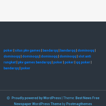
poker
|
situs pkv games
|
bandarqq
|
bandarqq
|
dominoqq
|
dominoqq
|
dominoqq
|
dominoqq
|
dominoqq
|
slot anti
rungkat
|
pkv games bandarqq
|
poker
|
poker
|
qq poker
|
bandarqq
|
poker
Proudly powered by WordPress
|
Theme:
Best News Free
Newspaper WordPress Theme
by
Postmagthemes