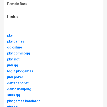
Pemain Baru
Links
pkv
pkv games
qq online
pkv dominoqq
pkv slot
judi qq
login pkv games
judi poker
daftar sbobet
demo mahjong
situs qq
pkv games bandarqq