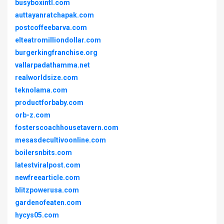
busyboxintl.com
auttayanratchapak.com
postcoffeebarva.com
elteatromilliondollar.com
burgerkingfranchise.org
vallarpadathamma.net
realworldsize.com
teknolama.com
productforbaby.com
orb-z.com
fosterscoachhousetavern.com
mesasdecultivoonline.com
boilersnbits.com
latestviralpost.com
newfreearticle.com
blitzpowerusa.com
gardenofeaten.com
hycys05.com