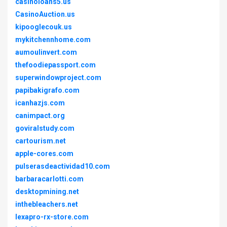
casinoloans5.us
CasinoAuction.us
kipooglecouk.us
mykitchennhome.com
aumoulinvert.com
thefoodiepassport.com
superwindowproject.com
papibakigrafo.com
icanhazjs.com
canimpact.org
goviralstudy.com
cartourism.net
apple-cores.com
pulserasdeactividad10.com
barbaracarlotti.com
desktopmining.net
inthebleachers.net
lexapro-rx-store.com