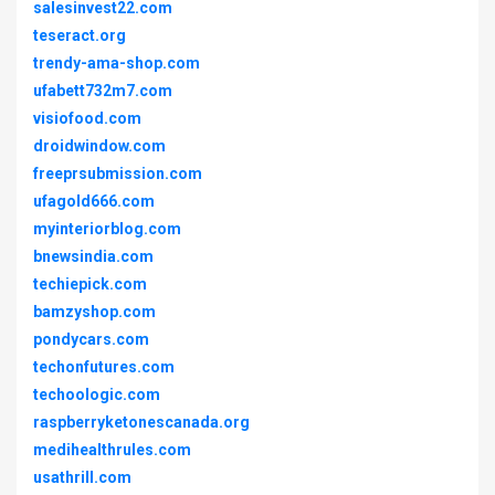
salesinvest22.com
teseract.org
trendy-ama-shop.com
ufabett732m7.com
visiofood.com
droidwindow.com
freeprsubmission.com
ufagold666.com
myinteriorblog.com
bnewsindia.com
techiepick.com
bamzyshop.com
pondycars.com
techonfutures.com
techoologic.com
raspberryketonescanada.org
medihealthrules.com
usathrill.com