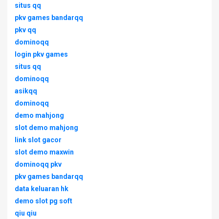
situs qq
pkv games bandarqq
pkv qq
dominoqq
login pkv games
situs qq
dominoqq
asikqq
dominoqq
demo mahjong
slot demo mahjong
link slot gacor
slot demo maxwin
dominoqq pkv
pkv games bandarqq
data keluaran hk
demo slot pg soft
qiu qiu