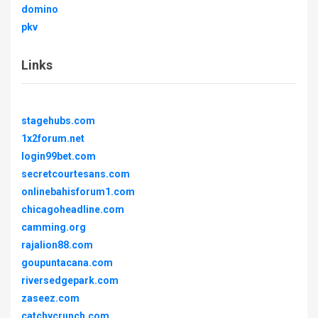
domino
pkv
Links
stagehubs.com
1x2forum.net
login99bet.com
secretcourtesans.com
onlinebahisforum1.com
chicagoheadline.com
camming.org
rajalion88.com
goupuntacana.com
riversedgepark.com
zaseez.com
catchycrunch.com