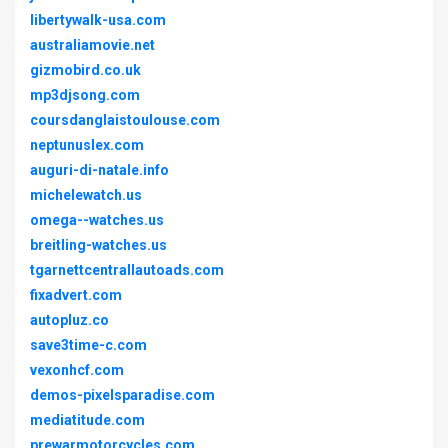
libertywalk-usa.com
australiamovie.net
gizmobird.co.uk
mp3djsong.com
coursdanglaistoulouse.com
neptunuslex.com
auguri-di-natale.info
michelewatch.us
omega--watches.us
breitling-watches.us
tgarnettcentrallautoads.com
fixadvert.com
autopluz.co
save3time-c.com
vexonhcf.com
demos-pixelsparadise.com
mediatitude.com
prewarmotorcycles.com