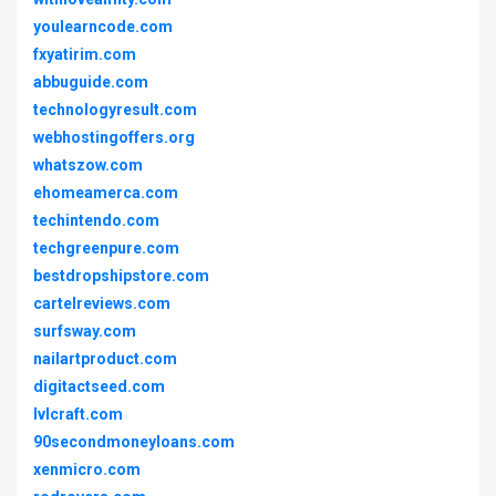
youlearncode.com
fxyatirim.com
abbuguide.com
technologyresult.com
webhostingoffers.org
whatszow.com
ehomeamerca.com
techintendo.com
techgreenpure.com
bestdropshipstore.com
cartelreviews.com
surfsway.com
nailartproduct.com
digitactseed.com
lvlcraft.com
90secondmoneyloans.com
xenmicro.com