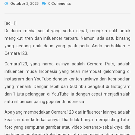
October 2, 2025
0 Comments
[ad_1]
Di dunia media sosial yang serba cepat, mungkin sulit untuk
mengikuti tren dan influencer terbaru. Namun, ada satu bintang
yang sedang naik daun yang pasti perlu Anda perhatikan –
Cemara123.
Cemara123, yang nama aslinya adalah Cemara Putri, adalah
influencer muda Indonesia yang telah membuat gelombang di
Instagram dan YouTube dengan konten uniknya dan kepribadian
yang menarik. Dengan lebih dari 500 ribu pengikut di Instagram
dan 1 juta pelanggan di YouTube, ia dengan cepat menjadi salah
satu influencer paling populer di Indonesia.
Apa yang membedakan Cemara123 dari influencer lainnya adalah
keaslian dan keterkaitannya. Dia tidak hanya memposting foto-
foto yang sempurna gambar atau video bertahap-sebaliknya, dia
berbagi pengalaman kehidupan nyata, perjuangan, dan menang