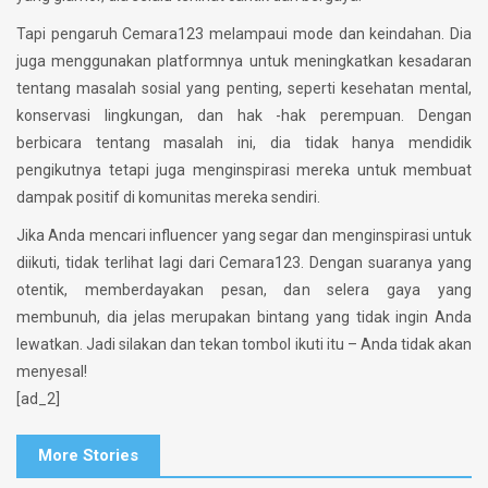
Tapi pengaruh Cemara123 melampaui mode dan keindahan. Dia
juga menggunakan platformnya untuk meningkatkan kesadaran
tentang masalah sosial yang penting, seperti kesehatan mental,
konservasi lingkungan, dan hak -hak perempuan. Dengan
berbicara tentang masalah ini, dia tidak hanya mendidik
pengikutnya tetapi juga menginspirasi mereka untuk membuat
dampak positif di komunitas mereka sendiri.
Jika Anda mencari influencer yang segar dan menginspirasi untuk
diikuti, tidak terlihat lagi dari Cemara123. Dengan suaranya yang
otentik, memberdayakan pesan, dan selera gaya yang
membunuh, dia jelas merupakan bintang yang tidak ingin Anda
lewatkan. Jadi silakan dan tekan tombol ikuti itu – Anda tidak akan
menyesal!
[ad_2]
More Stories