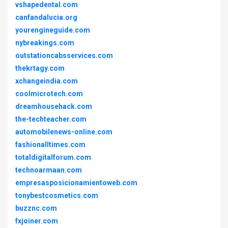
vshapedental.com
canfandalucia.org
yourengineguide.com
nybreakings.com
outstationcabsservices.com
thekrtagy.com
xchangeindia.com
coolmicrotech.com
dreamhousehack.com
the-techteacher.com
automobilenews-online.com
fashionalltimes.com
totaldigitalforum.com
technoarmaan.com
empresasposicionamientoweb.com
tonybestcosmetics.com
buzznc.com
fxjoiner.com