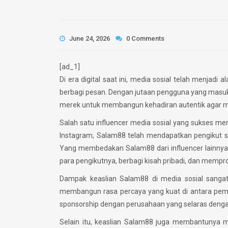
June 24, 2026
0 Comments
[ad_1]
Di era digital saat ini, media sosial telah menjad
berbagi pesan. Dengan jutaan pengguna yang masuk k
merek untuk membangun kehadiran autentik agar men
Salah satu influencer media sosial yang sukses me
Instagram, Salam88 telah mendapatkan pengikut se
Yang membedakan Salam88 dari influencer lainnya 
para pengikutnya, berbagi kisah pribadi, dan mempr
Dampak keaslian Salam88 di media sosial sangat
membangun rasa percaya yang kuat di antara pemir
sponsorship dengan perusahaan yang selaras dengan
Selain itu, keaslian Salam88 juga membantunya 