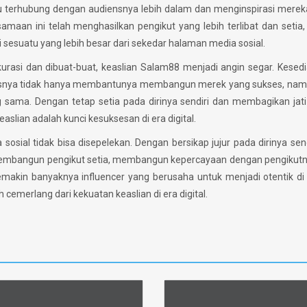
 terhubung dengan audiensnya lebih dalam dan menginspirasi merek
maan ini telah menghasilkan pengikut yang lebih terlibat dan setia,
sesuatu yang lebih besar dari sekedar halaman media sosial.
ikurasi dan dibuat-buat, keaslian Salam88 menjadi angin segar. Kesed
iensnya tidak hanya membantunya membangun merek yang sukses, nam
 sama. Dengan tetap setia pada dirinya sendiri dan membagikan jati 
lian adalah kunci kesuksesan di era digital.
sial tidak bisa disepelekan. Dengan bersikap jujur ​​pada dirinya sen
membangun pengikut setia, membangun kepercayaan dengan pengikutn
makin banyaknya influencer yang berusaha untuk menjadi otentik di
cemerlang dari kekuatan keaslian di era digital.