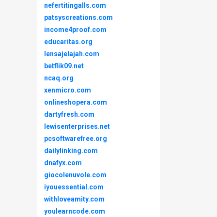
nefertitingalls.com
patsyscreations.com
income4proof.com
educaritas.org
lensajelajah.com
betflik09.net
ncaq.org
xenmicro.com
onlineshopera.com
dartyfresh.com
lewisenterprises.net
pcsoftwarefree.org
dailylinking.com
dnafyx.com
giocolenuvole.com
iyouessential.com
withloveamity.com
youlearncode.com