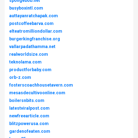
spongebob.net
busyboxintl.com
auttayanratchapak.com
postcoffeebarva.com
elteatromilliondollar.com
burgerkingfranchise.org
vallarpadathamma.net
realworldsize.com
teknolama.com
productforbaby.com
orb-z.com
fosterscoachhousetavern.com
mesasdecultivoonline.com
boilersnbits.com
latestviralpost.com
newfreearticle.com
blitzpowerusa.com
gardenofeaten.com