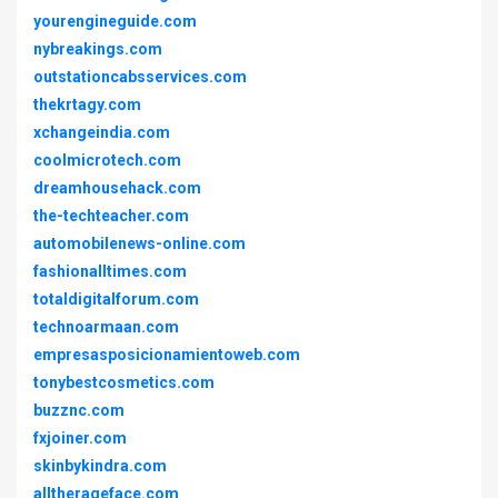
yourengineguide.com
nybreakings.com
outstationcabsservices.com
thekrtagy.com
xchangeindia.com
coolmicrotech.com
dreamhousehack.com
the-techteacher.com
automobilenews-online.com
fashionalltimes.com
totaldigitalforum.com
technoarmaan.com
empresasposicionamientoweb.com
tonybestcosmetics.com
buzznc.com
fxjoiner.com
skinbykindra.com
alltherageface.com