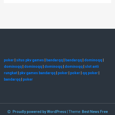
poker
|
situs pkv games
|
bandarqq
|
bandarqq
|
dominoqq
|
dominoqq
|
dominoqq
|
dominoqq
|
dominoqq
|
slot anti
rungkat
|
pkv games bandarqq
|
poker
|
poker
|
qq poker
|
bandarqq
|
poker
Proudly powered by WordPress
|
Theme:
Best News Free