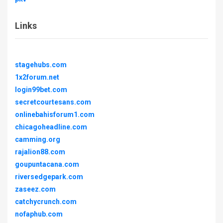
Links
stagehubs.com
1x2forum.net
login99bet.com
secretcourtesans.com
onlinebahisforum1.com
chicagoheadline.com
camming.org
rajalion88.com
goupuntacana.com
riversedgepark.com
zaseez.com
catchycrunch.com
nofaphub.com