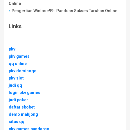
Online
Pengertian Winlose99 : Panduan Sukses Taruhan Online
Links
pkv
pkv games
qq online
pkv dominoqq
pkv slot
judi qq
login pkv games
judi poker
daftar sbobet
demo mahjong
situs qq
pkv games bandarqq