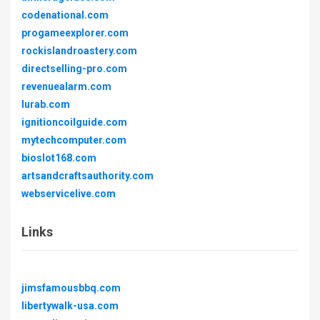
codenational.com
progameexplorer.com
rockislandroastery.com
directselling-pro.com
revenuealarm.com
lurab.com
ignitioncoilguide.com
mytechcomputer.com
bioslot168.com
artsandcraftsauthority.com
webservicelive.com
Links
jimsfamousbbq.com
libertywalk-usa.com