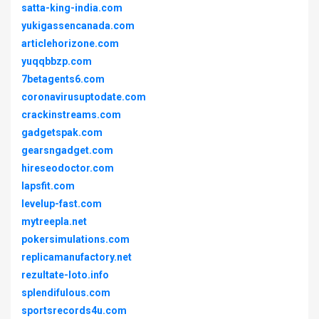
satta-king-india.com
yukigassencanada.com
articlehorizone.com
yuqqbbzp.com
7betagents6.com
coronavirusuptodate.com
crackinstreams.com
gadgetspak.com
gearsngadget.com
hireseodoctor.com
lapsfit.com
levelup-fast.com
mytreepla.net
pokersimulations.com
replicamanufactory.net
rezultate-loto.info
splendifulous.com
sportsrecords4u.com