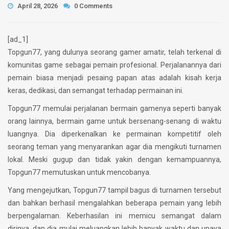
April 28, 2026
0 Comments
[ad_1]
Topgun77, yang dulunya seorang gamer amatir, telah terkenal di
komunitas game sebagai pemain profesional. Perjalanannya dari
pemain biasa menjadi pesaing papan atas adalah kisah kerja
keras, dedikasi, dan semangat terhadap permainan ini.
Topgun77 memulai perjalanan bermain gamenya seperti banyak
orang lainnya, bermain game untuk bersenang-senang di waktu
luangnya. Dia diperkenalkan ke permainan kompetitif oleh
seorang teman yang menyarankan agar dia mengikuti turnamen
lokal. Meski gugup dan tidak yakin dengan kemampuannya,
Topgun77 memutuskan untuk mencobanya.
Yang mengejutkan, Topgun77 tampil bagus di turnamen tersebut
dan bahkan berhasil mengalahkan beberapa pemain yang lebih
berpengalaman. Keberhasilan ini memicu semangat dalam
dirinya, dan dia mulai meluangkan lebih banyak waktu dan upaya