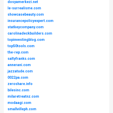
dosyamerkezi.net
le-surrealisme.com
showcasebeauty.com
insurancepolicyexpert.com
statkeycompany.com
carolinadeckbuilders.com
topinvestingblog.com
top50tools.com
the-rep.com
saltyfranks.com
annerani.com
jazzatude.com
0022pa.com
zeroshare.info
bilesinc.com
milaretreatnz.com
modaagi.com
smallvilleph.com