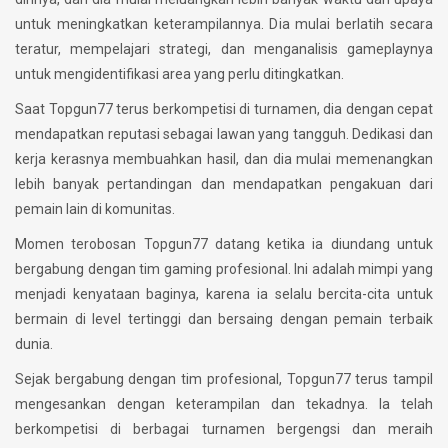
untuk meningkatkan keterampilannya. Dia mulai berlatih secara
teratur, mempelajari strategi, dan menganalisis gameplaynya
untuk mengidentifikasi area yang perlu ditingkatkan.
Saat Topgun77 terus berkompetisi di turnamen, dia dengan cepat
mendapatkan reputasi sebagai lawan yang tangguh. Dedikasi dan
kerja kerasnya membuahkan hasil, dan dia mulai memenangkan
lebih banyak pertandingan dan mendapatkan pengakuan dari
pemain lain di komunitas.
Momen terobosan Topgun77 datang ketika ia diundang untuk
bergabung dengan tim gaming profesional. Ini adalah mimpi yang
menjadi kenyataan baginya, karena ia selalu bercita-cita untuk
bermain di level tertinggi dan bersaing dengan pemain terbaik
dunia.
Sejak bergabung dengan tim profesional, Topgun77 terus tampil
mengesankan dengan keterampilan dan tekadnya. Ia telah
berkompetisi di berbagai turnamen bergengsi dan meraih