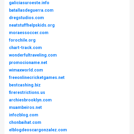
galiciasuroeste.info
batallasdeguerra.com
dregstudios.com
neatstuffhelpskids.org
moraessoccer.com
forochile.org
chart-track.com
wonderfultraveling.com
promocioname.net
wimaxworld.com
freeonlinecricketgames.net
bestcashing.biz
firerestrictions.us
archiesbrooklyn.com
muambeiros.net
infozblog.com
chonbaihat.com
elblogdeoscargonzalez.com