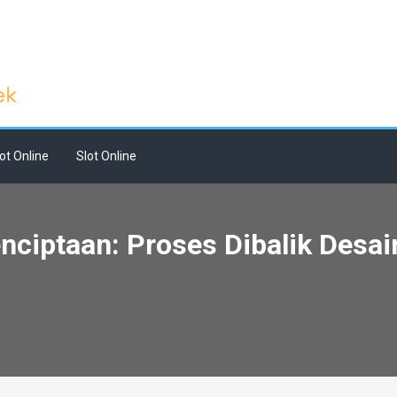
ot Online
Slot Online
nciptaan: Proses Dibalik Desa