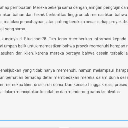
 tahap pembuatan. Mereka bekerja sama dengan jaringan pengrajin dan 
nakan bahan dan teknik berkualitas tinggi untuk memastikan bahwa
sus, instalasi pencahayaan, atau patung berskala besar, setiap proyek di
tail yang sama.
 kuncinya di Studiobet78. Tim terus memberikan informasi kepada k
ri umpan balik untuk memastikan bahwa proyek memenuhi harapan 
asukan dari klien, karena mereka percaya bahwa desain terbaik lah
menakjubkan yang tidak hanya memenuhi, namun melampaui, harapa
n perhatian terhadap detail membedakan mereka dalam dunia desa
 memukau klien di seluruh dunia. Dari konsep hingga kreasi, proses d
ka dalam menciptakan keindahan dan mendorong batas kreativitas.