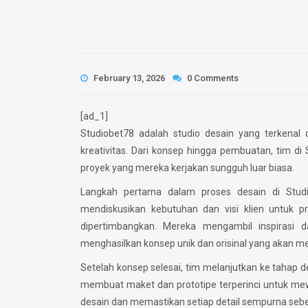
February 13, 2026
0 Comments
[ad_1]
Studiobet78 adalah studio desain yang terkena
kreativitas. Dari konsep hingga pembuatan, tim d
proyek yang mereka kerjakan sungguh luar biasa.
Langkah pertama dalam proses desain di Studi
mendiskusikan kebutuhan dan visi klien untuk p
dipertimbangkan. Mereka mengambil inspirasi d
menghasilkan konsep unik dan orisinal yang akan m
Setelah konsep selesai, tim melanjutkan ke tahap
membuat maket dan prototipe terperinci untuk me
desain dan memastikan setiap detail sempurna sebe