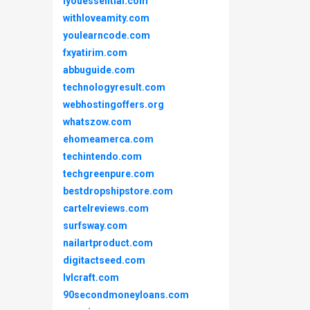
iyouessential.com
withloveamity.com
youlearncode.com
fxyatirim.com
abbuguide.com
technologyresult.com
webhostingoffers.org
whatszow.com
ehomeamerca.com
techintendo.com
techgreenpure.com
bestdropshipstore.com
cartelreviews.com
surfsway.com
nailartproduct.com
digitactseed.com
lvlcraft.com
90secondmoneyloans.com