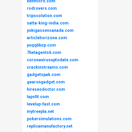
xenmicro.com
rodrovers.com
tripssolution.com
satta-king-india.com
yukigassencanada.com
articlehorizone.com
yuqqbbzp.com
7betagents6.com
coronavirusuptodate.com
crackinstreams.com
gadgetspak.com
gearsngadget.com
hireseodoctor.com
lapsfit.com
levelup-fast.com
mytreepla.net
pokersimulations.com
replicamanufactory.net