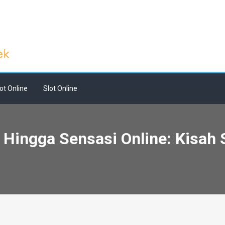
ot Online
Slot Online
 Hingga Sensasi Online: Kisah