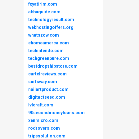
fxyatirim.com
abbuguide.com
technologyresult.com
webhostingoffers.org
whatszow.com
ehomeamerca.com
techintendo.com
techgreenpure.com
bestdropshipstore.com
cartelreviews.com
surfsway.com
nailartproduct.com
digitactseed.com
lvlcraft.com
90secondmoneyloans.com
xenmicro.com
rodrovers.com
tripssolution.com