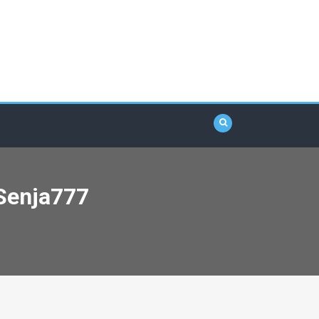
 Senja777