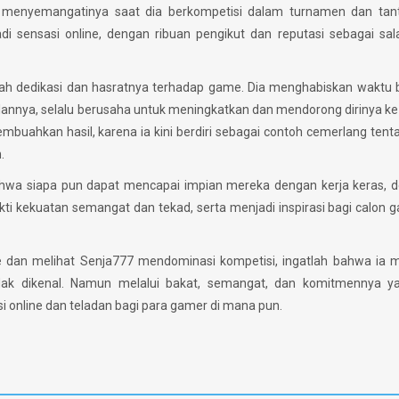
n menyemangatinya saat dia berkompetisi dalam turnamen dan tan
i sensasi online, dengan ribuan pengikut dan reputasi sebagai sal
ah dedikasi dan hasratnya terhadap game. Dia menghabiskan waktu 
annya, selalu berusaha untuk meningkatkan dan mendorong dirinya ke 
membuahkan hasil, karena ia kini berdiri sebagai contoh cemerlang ten
.
hwa siapa pun dapat mencapai impian mereka dengan kerja keras, de
ti kekuatan semangat dan tekad, serta menjadi inspirasi bagi calon g
e dan melihat Senja777 mendominasi kompetisi, ingatlah bahwa ia 
idak dikenal. Namun melalui bakat, semangat, dan komitmennya y
i online dan teladan bagi para gamer di mana pun.