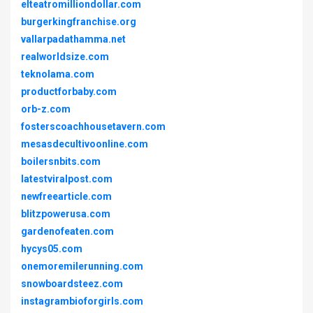
elteatromilliondollar.com
burgerkingfranchise.org
vallarpadathamma.net
realworldsize.com
teknolama.com
productforbaby.com
orb-z.com
fosterscoachhousetavern.com
mesasdecultivoonline.com
boilersnbits.com
latestviralpost.com
newfreearticle.com
blitzpowerusa.com
gardenofeaten.com
hycys05.com
onemoremilerunning.com
snowboardsteez.com
instagrambioforgirls.com