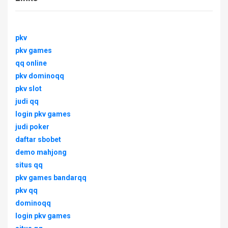
pkv
pkv games
qq online
pkv dominoqq
pkv slot
judi qq
login pkv games
judi poker
daftar sbobet
demo mahjong
situs qq
pkv games bandarqq
pkv qq
dominoqq
login pkv games