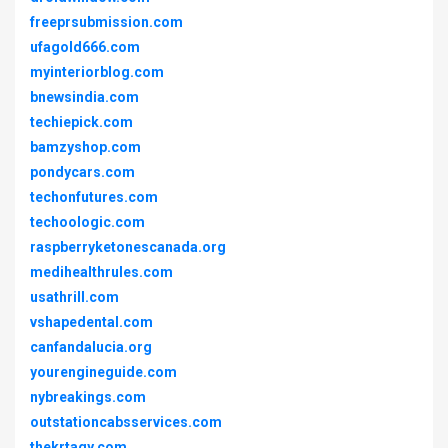
freeprsubmission.com
ufagold666.com
myinteriorblog.com
bnewsindia.com
techiepick.com
bamzyshop.com
pondycars.com
techonfutures.com
techoologic.com
raspberryketonescanada.org
medihealthrules.com
usathrill.com
vshapedental.com
canfandalucia.org
yourengineguide.com
nybreakings.com
outstationcabsservices.com
thekrtagy.com