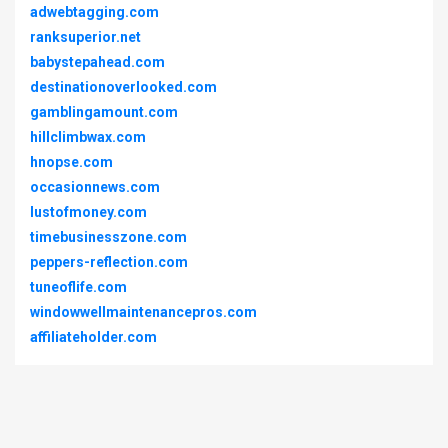
adwebtagging.com
ranksuperior.net
babystepahead.com
destinationoverlooked.com
gamblingamount.com
hillclimbwax.com
hnopse.com
occasionnews.com
lustofmoney.com
timebusinesszone.com
peppers-reflection.com
tuneoflife.com
windowwellmaintenancepros.com
affiliateholder.com