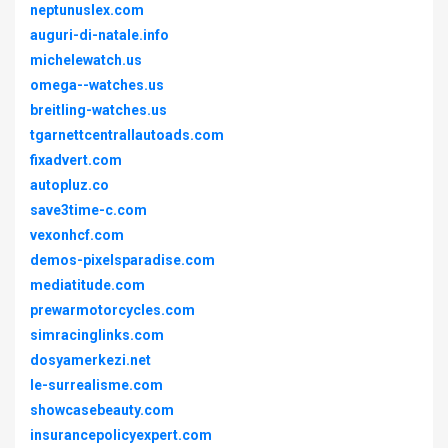
neptunuslex.com
auguri-di-natale.info
michelewatch.us
omega--watches.us
breitling-watches.us
tgarnettcentrallautoads.com
fixadvert.com
autopluz.co
save3time-c.com
vexonhcf.com
demos-pixelsparadise.com
mediatitude.com
prewarmotorcycles.com
simracinglinks.com
dosyamerkezi.net
le-surrealisme.com
showcasebeauty.com
insurancepolicyexpert.com