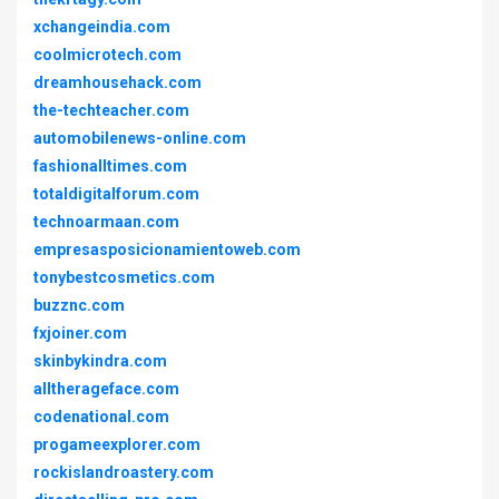
xchangeindia.com
coolmicrotech.com
dreamhousehack.com
the-techteacher.com
automobilenews-online.com
fashionalltimes.com
totaldigitalforum.com
technoarmaan.com
empresasposicionamientoweb.com
tonybestcosmetics.com
buzznc.com
fxjoiner.com
skinbykindra.com
alltherageface.com
codenational.com
progameexplorer.com
rockislandroastery.com