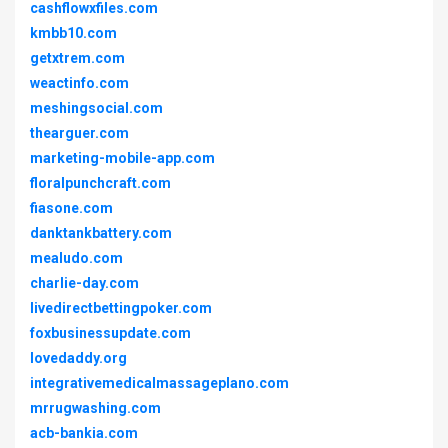
cashflowxfiles.com
kmbb10.com
getxtrem.com
weactinfo.com
meshingsocial.com
thearguer.com
marketing-mobile-app.com
floralpunchcraft.com
fiasone.com
danktankbattery.com
mealudo.com
charlie-day.com
livedirectbettingpoker.com
foxbusinessupdate.com
lovedaddy.org
integrativemedicalmassageplano.com
mrrugwashing.com
acb-bankia.com