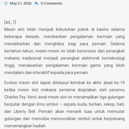
May 31, 2026
0 Comments
[ad_1]
Mesin slot telah menjadi kebutuhan pokok di kasino selama
beberapa dekade, memberikan pengalaman bermain yang
mendebarkan dan menghibur bagi para pemain. Selama
bertahun-tahun, mesin-mesin ini telah berevolusi dari perangkat
mekanis tradisional menjadi perangkat elektronik berteknologi
tinggi, menawarkan pengalaman bermain game yang lebih
mendalam dan interaktif kepada para pemain.
Evolusi mesin slot dapat ditelusuri kembali ke akhir abad ke-19
ketika mesin slot mekanis pertama diciptakan oleh penemu
Charles Fey. Versi awal mesin slot ini menampilkan tiga gulungan
berputar dengan lima simbol – sepatu kuda, berlian, sekop, hati,
dan Liberty Bell. Pemain akan menarik tuas untuk memutar
gulungan dan mencoba mencocokkan simbol untuk berpeluang
memenangkan hadiah.