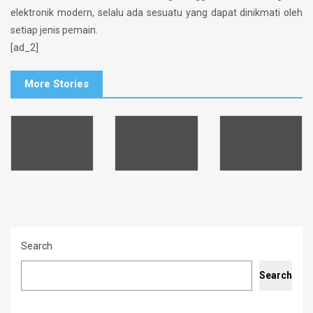
elektronik modern, selalu ada sesuatu yang dapat dinikmati oleh
setiap jenis pemain.
[ad_2]
More Stories
Search
Search