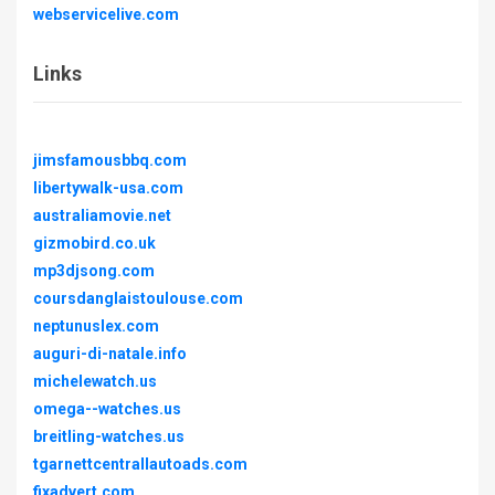
webservicelive.com
Links
jimsfamousbbq.com
libertywalk-usa.com
australiamovie.net
gizmobird.co.uk
mp3djsong.com
coursdanglaistoulouse.com
neptunuslex.com
auguri-di-natale.info
michelewatch.us
omega--watches.us
breitling-watches.us
tgarnettcentrallautoads.com
fixadvert.com