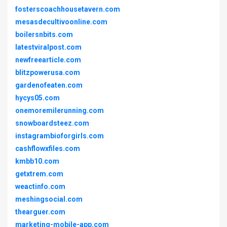
fosterscoachhousetavern.com
mesasdecultivoonline.com
boilersnbits.com
latestviralpost.com
newfreearticle.com
blitzpowerusa.com
gardenofeaten.com
hycys05.com
onemoremilerunning.com
snowboardsteez.com
instagrambioforgirls.com
cashflowxfiles.com
kmbb10.com
getxtrem.com
weactinfo.com
meshingsocial.com
thearguer.com
marketing-mobile-app.com