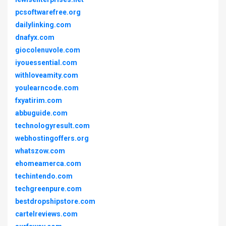
pcsoftwarefree.org
dailylinking.com
dnafyx.com
giocolenuvole.com
iyouessential.com
withloveamity.com
youlearncode.com
fxyatirim.com
abbuguide.com
technologyresult.com
webhostingoffers.org
whatszow.com
ehomeamerca.com
techintendo.com
techgreenpure.com
bestdropshipstore.com
cartelreviews.com