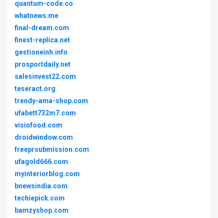
quantum-code.co
whatnews.me
final-dream.com
finest-replica.net
gestioneinh.info
prosportdaily.net
salesinvest22.com
teseract.org
trendy-ama-shop.com
ufabett732m7.com
visiofood.com
droidwindow.com
freeprsubmission.com
ufagold666.com
myinteriorblog.com
bnewsindia.com
techiepick.com
bamzyshop.com