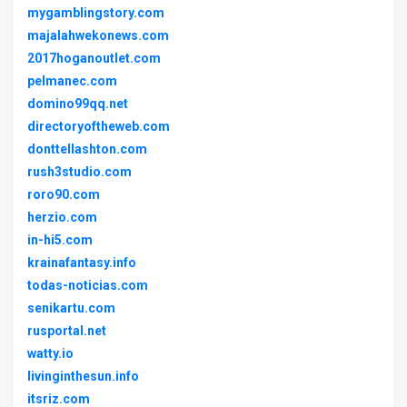
mygamblingstory.com
majalahwekonews.com
2017hoganoutlet.com
pelmanec.com
domino99qq.net
directoryoftheweb.com
donttellashton.com
rush3studio.com
roro90.com
herzio.com
in-hi5.com
krainafantasy.info
todas-noticias.com
senikartu.com
rusportal.net
watty.io
livinginthesun.info
itsriz.com