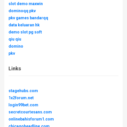
slot demo maxwin
dominoqq pkv
pkv games bandarqq
data keluaran hk
demo slot pg soft
qiu qiu
domino
pkv
Links
stagehubs.com
1x2forum.net
login99bet.com
secretcourtesans.com
onlinebahisforum1.com
chicagoheadline.com