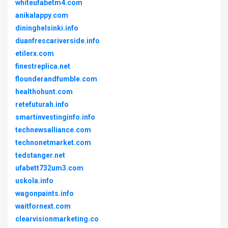
whiteufabetm4.com
anikalappy.com
dininghelsinki.info
duanfrescariverside.info
etilerx.com
finestreplica.net
flounderandfumble.com
healthohunt.com
retefuturah.info
smartinvestinginfo.info
technewsalliance.com
technonetmarket.com
tedstanger.net
ufabett732um3.com
uskola.info
wagonpaints.info
waitfornext.com
clearvisionmarketing.co