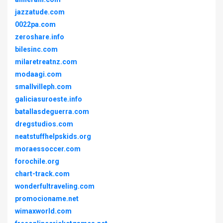
jazzatude.com
0022pa.com
zeroshare.info
bilesinc.com
milaretreatnz.com
modaagi.com
smallvilleph.com
galiciasuroeste.info
batallasdeguerra.com
dregstudios.com
neatstuffhelpskids.org
moraessoccer.com
forochile.org
chart-track.com
wonderfultraveling.com
promocioname.net
wimaxworld.com