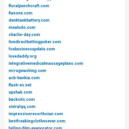
floralpunchcraft.com
fiasone.com
danktankbattery.com
mealudo.com
charlie-day.com
livedirectbettingpoker.com
foxbusinessupdate.com
lovedaddy.org
integrativemedicalmassageplano.com
mrrugwashing.com
acb-bankia.com
flash-es.net
upshak.com
backsilo.com
siviralqq.com
impressionresorthoian.com
bestfreakingclothesever.com
falling-film-evaporator.com