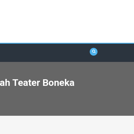
ah Teater Boneka