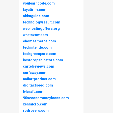
youlearncode.com
fxyatirim.com
abbuguide.com
technologyresult.com
webhostingoffers.org
whatszow.com
ehomeamerca.com
techintendo.com
techgreenpure.com
bestdropshipstore.com
cartelreviews.com
surfsway.com
nailartproduct.com
digitactseed.com
lvlcraft.com
90secondmoneyloans.com
xenmicro.com
rodrovers.com