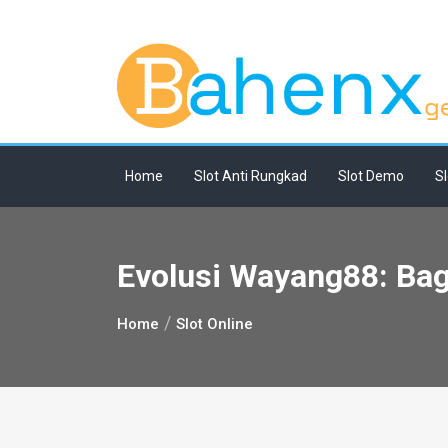
Skip
to
content
Home
Slot Anti Rungkad
Slot Demo
Sl
Evolusi Wayang88: Bag
Home
Slot Online