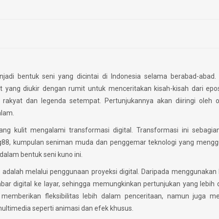
njadi bentuk seni yang dicintai di Indonesia selama berabad-abad.
t yang diukir dengan rumit untuk menceritakan kisah-kisah dari epo
rakyat dan legenda setempat. Pertunjukannya akan diiringi oleh o
alam.
g kulit mengalami transformasi digital. Transformasi ini sebagia
g88, kumpulan seniman muda dan penggemar teknologi yang meng
dalam bentuk seni kuno ini.
 adalah melalui penggunaan proyeksi digital. Daripada menggunakan
mbar digital ke layar, sehingga memungkinkan pertunjukan yang lebih 
a memberikan fleksibilitas lebih dalam penceritaan, namun juga 
timedia seperti animasi dan efek khusus.