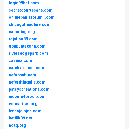
login99bet.com
secretcourtesans.com
onlinebahisforum1.com
chicagoheadline.com
camming.org
rajalion88.com
goupuntacana.com
riversedgepark.com
zaseez.com
catchycrunch.com
nofaphub.com
nefertitingalls.com
patsyscreations.com
income4proof.com
educaritas.org
lensajelajah.com
betflik09.net
ncaq.org