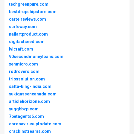
techgreenpure.com
bestdropshipstore.com
cartelreviews.com
surfsway.com
nailartproduct.com
digitactseed.com
lvlcraft.com
90secondmoneyloans.com
xenmicro.com
rodrovers.com
tripssolution.com
satta-king-india.com
yukigassencanada.com
articlehorizone.com
yuqqbbzp.com
7betagents6.com
coronavirusuptodate.com
crackinstreams.com