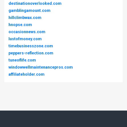
destinationoverlooked.com
gamblingamount.com
hillclimbwax.com
hnopse.com
occasionnews.com
lustofmoney.com
timebusinesszone.com
peppers-reflection.com
tuneoflife.com
windowwellmaintenancepros.com
affiliateholder.com