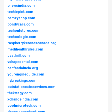
bnewsindia.com
techiepick.com
bamzyshop.com
pondycars.com
techonfutures.com
techoologic.com
raspberryketonescanada.org
medihealthrules.com
usathrill.com
vshapedental.com
canfandalucia.org
yourengineguide.com
nybreakings.com
outstationcabsservices.com
thekrtagy.com
xchangeindia.com
coolmicrotech.com
dreamhousehack.com