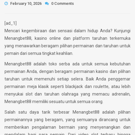
February 10, 2026
0 Comments
[ad_1]
Mencari kegembiraan dan sensasi dalam hidup Anda? Kunjungi
Menangbet88, kasino online dan platform taruhan terkemuka
yang menawarkan beragam pilihan permainan dan taruhan untuk
pemain dari semua tingkat keahlian.
Menangbet88 adalah toko serba ada untuk semua kebutuhan
permainan Anda, dengan beragam permainan kasino dan pilihan
taruhan untuk memenuhi setiap selera. Baik Anda penggemar
permainan meja klasik seperti blackjack dan roulette, atau lebih
menyukai slot dan taruhan olahraga yang memacu adrenalin,
Menangbet88 memiliki sesuatu untuk semua orang.
Salah satu daya tarik terbesar Menangbet88 adalah pilihan
permainannya yang beragam, yang semuanya dirancang untuk
memberikan pengalaman bermain yang menyenangkan dan
mendalam bagi para pemain. Dari video slot terbaru hingga