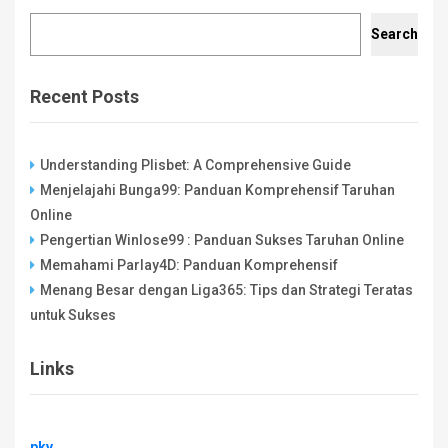
Search
Recent Posts
Understanding Plisbet: A Comprehensive Guide
Menjelajahi Bunga99: Panduan Komprehensif Taruhan
Online
Pengertian Winlose99 : Panduan Sukses Taruhan Online
Memahami Parlay4D: Panduan Komprehensif
Menang Besar dengan Liga365: Tips dan Strategi Teratas
untuk Sukses
Links
pkv