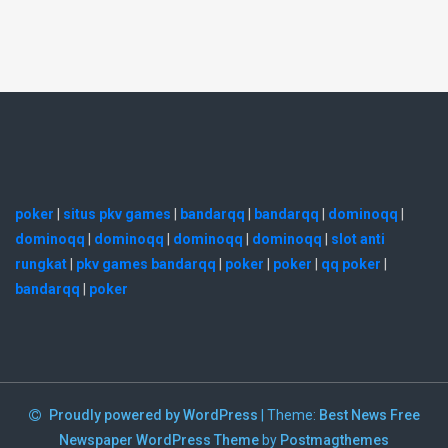
poker
|
situs pkv games
|
bandarqq
|
bandarqq
|
dominoqq
|
dominoqq
|
dominoqq
|
dominoqq
|
dominoqq
|
slot anti
rungkat
|
pkv games bandarqq
|
poker
|
poker
|
qq poker
|
bandarqq
|
poker
Proudly powered by WordPress
|
Theme:
Best News Free
Newspaper WordPress Theme
by
Postmagthemes