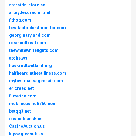
steroids-store.co
arteydecoracion.net
fithog.com
bestlaptopbestmonitor.com
georginaryland.com
roseandbasil.com
thewhitewhitelights.com
atdhe.ws
heckrodtwetland.org
halfheardinthestillness.com
mybestmassagechair.com
ericreed.net
fluxetine.com
mobilecasino8760.com
betqq3.net
casinoloans5.us
CasinoAuction.us
kipooglecouk.us