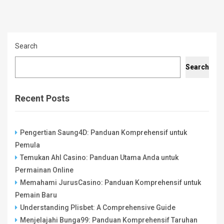
Search
Search
Recent Posts
Pengertian Saung4D: Panduan Komprehensif untuk
Pemula
Temukan Ahl Casino: Panduan Utama Anda untuk
Permainan Online
Memahami JurusCasino: Panduan Komprehensif untuk
Pemain Baru
Understanding Plisbet: A Comprehensive Guide
Menjelajahi Bunga99: Panduan Komprehensif Taruhan