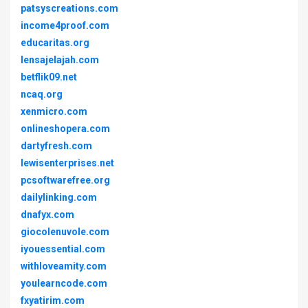
patsyscreations.com
income4proof.com
educaritas.org
lensajelajah.com
betflik09.net
ncaq.org
xenmicro.com
onlineshopera.com
dartyfresh.com
lewisenterprises.net
pcsoftwarefree.org
dailylinking.com
dnafyx.com
giocolenuvole.com
iyouessential.com
withloveamity.com
youlearncode.com
fxyatirim.com