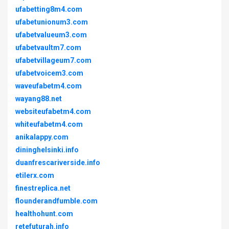
ufabetting8m4.com
ufabetunionum3.com
ufabetvalueum3.com
ufabetvaultm7.com
ufabetvillageum7.com
ufabetvoicem3.com
waveufabetm4.com
wayang88.net
websiteufabetm4.com
whiteufabetm4.com
anikalappy.com
dininghelsinki.info
duanfrescariverside.info
etilerx.com
finestreplica.net
flounderandfumble.com
healthohunt.com
retefuturah.info