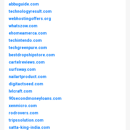
abbuguide.com
technologyresult.com
webhostingoffers.org
whatszow.com
ehomeamerca.com
techintendo.com
techgreenpure.com
bestdropshipstore.com
cartelreviews.com
surfsway.com
nailartproduct.com
digitactseed.com
lvlcraft.com
90secondmoneyloans.com
xenmicro.com
rodrovers.com
tripssolution.com
satta-king-india.com