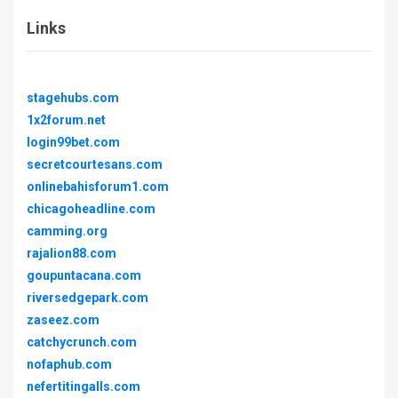
Links
stagehubs.com
1x2forum.net
login99bet.com
secretcourtesans.com
onlinebahisforum1.com
chicagoheadline.com
camming.org
rajalion88.com
goupuntacana.com
riversedgepark.com
zaseez.com
catchycrunch.com
nofaphub.com
nefertitingalls.com