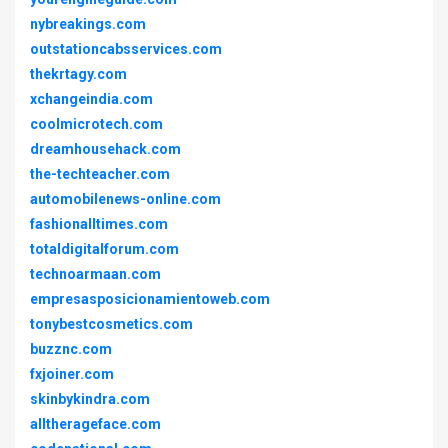
nybreakings.com
outstationcabsservices.com
thekrtagy.com
xchangeindia.com
coolmicrotech.com
dreamhousehack.com
the-techteacher.com
automobilenews-online.com
fashionalltimes.com
totaldigitalforum.com
technoarmaan.com
empresasposicionamientoweb.com
tonybestcosmetics.com
buzznc.com
fxjoiner.com
skinbykindra.com
alltherageface.com