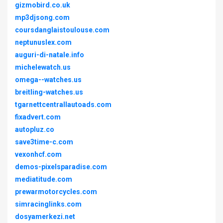
gizmobird.co.uk
mp3djsong.com
coursdanglaistoulouse.com
neptunuslex.com
auguri-di-natale.info
michelewatch.us
omega--watches.us
breitling-watches.us
tgarnettcentrallautoads.com
fixadvert.com
autopluz.co
save3time-c.com
vexonhcf.com
demos-pixelsparadise.com
mediatitude.com
prewarmotorcycles.com
simracinglinks.com
dosyamerkezi.net