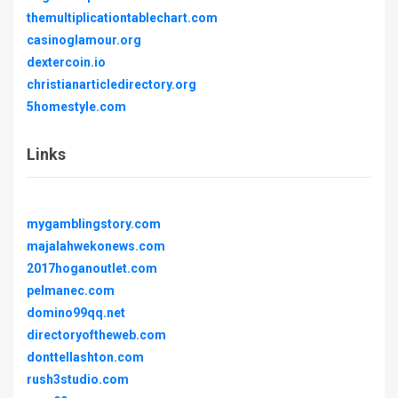
themultiplicationtablechart.com
casinoglamour.org
dextercoin.io
christianarticledirectory.org
5homestyle.com
Links
mygamblingstory.com
majalahwekonews.com
2017hoganoutlet.com
pelmanec.com
domino99qq.net
directoryoftheweb.com
donttellashton.com
rush3studio.com