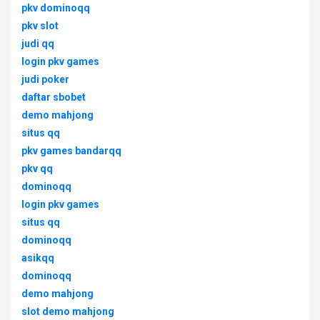
pkv dominoqq
pkv slot
judi qq
login pkv games
judi poker
daftar sbobet
demo mahjong
situs qq
pkv games bandarqq
pkv qq
dominoqq
login pkv games
situs qq
dominoqq
asikqq
dominoqq
demo mahjong
slot demo mahjong