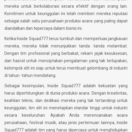
mereka untuk berkolaborasi secara efektif dengan orang lain.
Komitmen untuk keunggulan ini telah memberi mereka reputasi
sebagai salah satu perusahaan produksi acara yang paling dapat
diandalkan dan tepercaya dalam bisnis ini.
Ketika Inside Squad777 terus tumbuh dan memperluas jangkauan
mereka, mereka tidak menunjukkan tanda -tanda melambat.
Dengan tim profesional yang berbakat, rekam jejak kesuksesan,
dan hasrat untuk menciptakan pengalaman yang tak terlupakan,
kelompok elit ini siap untuk terus membuat gelombang di industri
di tahun -tahun mendatang.
Sebagai kesimpulan, Inside Squad777 adalah kekuatan yang
harus diperhitungkan di dunia produksi acara. Dengan kreativitas,
keahlian teknis, dan dedikasi mereka yang tak tertandingi untuk
keunggulan, tim elit ini menetapkan standar tinggi untuk industri
secara keseluruhan. Apakah Anda merencanakan acara
perusahaan, festival musik, atau jenis pertemuan lainnya, Inside
Squad777 adalah tim yang harus dipercaya untuk menghidupkan