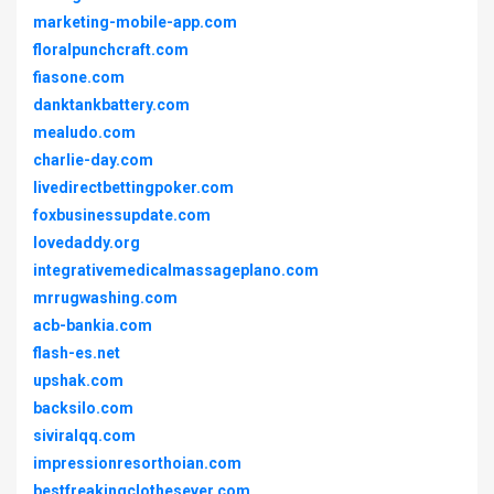
marketing-mobile-app.com
floralpunchcraft.com
fiasone.com
danktankbattery.com
mealudo.com
charlie-day.com
livedirectbettingpoker.com
foxbusinessupdate.com
lovedaddy.org
integrativemedicalmassageplano.com
mrrugwashing.com
acb-bankia.com
flash-es.net
upshak.com
backsilo.com
siviralqq.com
impressionresorthoian.com
bestfreakingclothesever.com