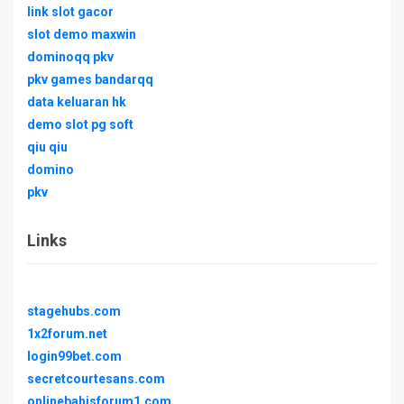
link slot gacor
slot demo maxwin
dominoqq pkv
pkv games bandarqq
data keluaran hk
demo slot pg soft
qiu qiu
domino
pkv
Links
stagehubs.com
1x2forum.net
login99bet.com
secretcourtesans.com
onlinebahisforum1.com