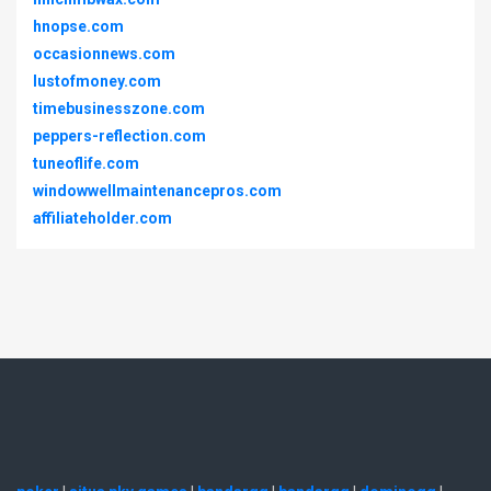
hnopse.com
occasionnews.com
lustofmoney.com
timebusinesszone.com
peppers-reflection.com
tuneoflife.com
windowwellmaintenancepros.com
affiliateholder.com