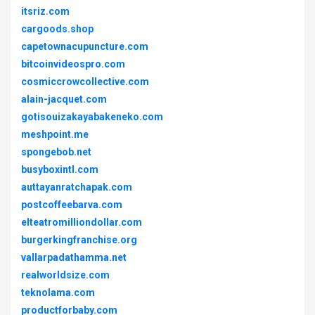
itsriz.com
cargoods.shop
capetownacupuncture.com
bitcoinvideospro.com
cosmiccrowcollective.com
alain-jacquet.com
gotisouizakayabakeneko.com
meshpoint.me
spongebob.net
busyboxintl.com
auttayanratchapak.com
postcoffeebarva.com
elteatromilliondollar.com
burgerkingfranchise.org
vallarpadathamma.net
realworldsize.com
teknolama.com
productforbaby.com