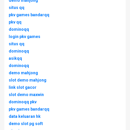
demo mahjong
situs qq
pkv games bandarqq
pkv qq
dominoqq
login pkv games
situs qq
dominoqq
asikqq
dominoqq
demo mahjong
slot demo mahjong
link slot gacor
slot demo maxwin
dominoqq pkv
pkv games bandarqq
data keluaran hk
demo slot pg soft