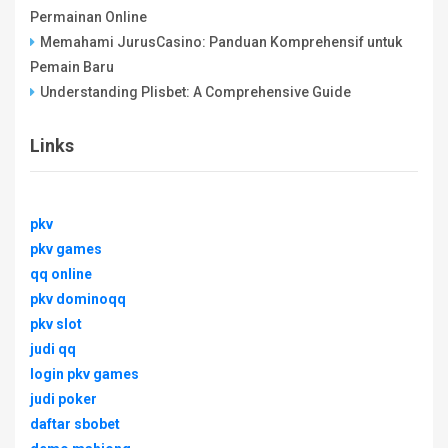
Permainan Online
Memahami JurusCasino: Panduan Komprehensif untuk
Pemain Baru
Understanding Plisbet: A Comprehensive Guide
Links
pkv
pkv games
qq online
pkv dominoqq
pkv slot
judi qq
login pkv games
judi poker
daftar sbobet