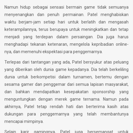
Namun hidup sebagai sensasi bermain game tidak semuanya
menyenangkan dan penuh permainan. Patel menghabiskan
waktu berjam-jam setiap hari untuk berlatih dan mengasah
keterampilannya, terus berupaya untuk meningkatkan dan tetap
menjadi yang terdepan dalam persaingan. Dia juga harus
menghadapi tekanan ketenaran, mengelola kepribadian online-
nya, dan memenuhi ekspektasi para penggemarnya.
Terlepas dari tantangan yang ada, Patel bersyukur atas peluang
yang diberikan oleh dunia game kepadanya. Dia telah berkeliling
dunia untuk berkompetisi dalam turnamen, bertemu dengan
sesama gamer dan penggemar dari semua lapisan masyarakat,
dan bahkan mendapatkan kesepakatan sponsorship yang
menguntungkan dengan merek game ternama. Namun pada
akhirnya, Patel tetap rendah hati dan berterima kasih atas
dukungan para penggemarnya yang telah membantunya
mencapai mimpinya.
Selain karir gamingnya, Patel juga bersemangat untuk