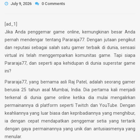
July 9, 2026
0 Comments
[ad_1]
Jika Anda penggemar game online, kemungkinan besar Anda
pernah mendengar tentang Pararaja77. Dengan jutaan pengikut
dan reputasi sebagai salah satu gamer terbaik di dunia, sensasi
virtual ini telah menggemparkan komunitas game. Tapi siapa
Pararaja77, dan seperti apa kehidupan di dunia superstar game
ini?
Pararaja77, yang bernama asli Raj Patel, adalah seorang gamer
berusia 25 tahun asal Mumbai, India. Dia pertama kali menjadi
terkenal di dunia game online ketika dia mulai mengalirkan
permainannya di platform seperti Twitch dan YouTube. Dengan
keahliannya yang luar biasa dan kepribadiannya yang menghibur,
ia dengan cepat mendapatkan penggemar setia yang tertarik
dengan gaya permainannya yang unik dan antusiasmenya yang
menular.