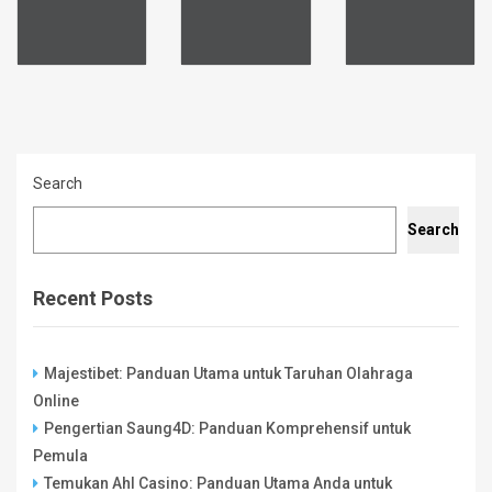
Search
Search
Recent Posts
Majestibet: Panduan Utama untuk Taruhan Olahraga
Online
Pengertian Saung4D: Panduan Komprehensif untuk
Pemula
Temukan Ahl Casino: Panduan Utama Anda untuk