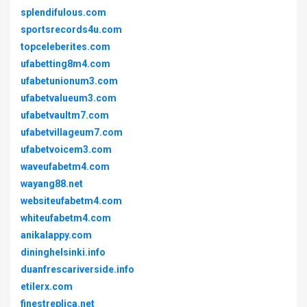
splendifulous.com
sportsrecords4u.com
topceleberites.com
ufabetting8m4.com
ufabetunionum3.com
ufabetvalueum3.com
ufabetvaultm7.com
ufabetvillageum7.com
ufabetvoicem3.com
waveufabetm4.com
wayang88.net
websiteufabetm4.com
whiteufabetm4.com
anikalappy.com
dininghelsinki.info
duanfrescariverside.info
etilerx.com
finestreplica.net