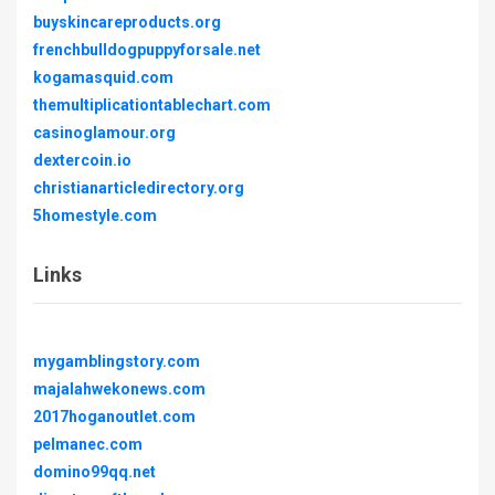
buyskincareproducts.org
frenchbulldogpuppyforsale.net
kogamasquid.com
themultiplicationtablechart.com
casinoglamour.org
dextercoin.io
christianarticledirectory.org
5homestyle.com
Links
mygamblingstory.com
majalahwekonews.com
2017hoganoutlet.com
pelmanec.com
domino99qq.net