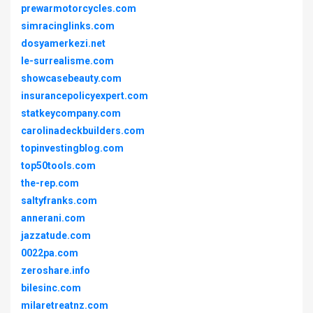
prewarmotorcycles.com
simracinglinks.com
dosyamerkezi.net
le-surrealisme.com
showcasebeauty.com
insurancepolicyexpert.com
statkeycompany.com
carolinadeckbuilders.com
topinvestingblog.com
top50tools.com
the-rep.com
saltyfranks.com
annerani.com
jazzatude.com
0022pa.com
zeroshare.info
bilesinc.com
milaretreatnz.com