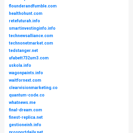
flounderandfumble.com
healthohunt.com
retefuturah.info
smartinvestinginfo.info
technewsalliance.com
technonetmarket.com
tedstanger.net
ufabett732um3.com
uskola.info
wagonpaints.info
waitfornext.com
clearvisionmarketing.co
quantum-code.co
whatnews.me
final-dream.com
finest-replica.net
gestioneinh.info
prosportdaily.net