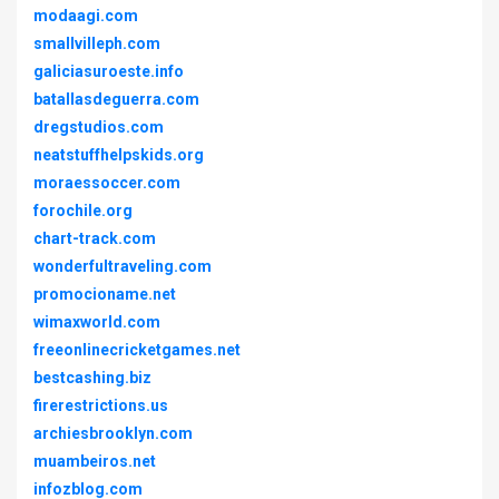
modaagi.com
smallvilleph.com
galiciasuroeste.info
batallasdeguerra.com
dregstudios.com
neatstuffhelpskids.org
moraessoccer.com
forochile.org
chart-track.com
wonderfultraveling.com
promocioname.net
wimaxworld.com
freeonlinecricketgames.net
bestcashing.biz
firerestrictions.us
archiesbrooklyn.com
muambeiros.net
infozblog.com