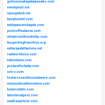
gotisouizakayabakeneko.com
meshpoint.me
spongebob.net
busyboxintl.com
auttayanratchapak.com
postcoffeebarva.com
elteatromilliondollar.com
burgerkingfranchise.org
vallarpadathamma.net
realworldsize.com
teknolama.com
productforbaby.com
orb-z.com
fosterscoachhousetavern.com
mesasdecultivoonline.com
boilersnbits.com
latestviralpost.com
newfreearticle.com