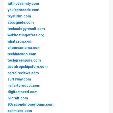
withloveamity.com
youlearncode.com
fxyatirim.com
abbuguide.com
technologyresult.com
webhostingoffers.org
whatszow.com
ehomeamerca.com
techintendo.com
techgreenpure.com
bestdropshipstore.com
cartelreviews.com
surfsway.com
nailartproduct.com
digitactseed.com
lvlcraft.com
90secondmoneyloans.com
xenmicro.com