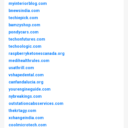
myinteriorblog.com
bnewsindia.com
techiepick.com
bamzyshop.com
pondycars.com
techonfutures.com
techoologic.com
raspberryketonescanada.org
medihealthrules.com
usathrill.com
vshapedental.com
canfandalucia.org
yourengineguide.com
nybreakings.com
outstationcabsservices.com
thekrtagy.com
xchangeindia.com
coolmicrotech.com