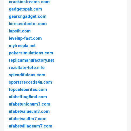
crackinstreams.com
gadgetspak.com
gearsngadget.com
hireseodoctor.com
lapsfit.com
levelup-fast.com
mytreepla.net
pokersimulations.com
replicamanufactory.net
rezultate-loto.info
splendifulous.com
sportsrecords4u.com
topceleberites.com
ufabetting8m4.com
ufabetunionum3.com
ufabetvalueum3.com
ufabetvaultm7.com
ufabetvillageum7.com