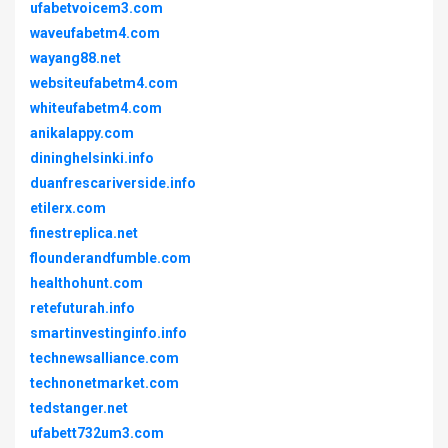
ufabetvoicem3.com
waveufabetm4.com
wayang88.net
websiteufabetm4.com
whiteufabetm4.com
anikalappy.com
dininghelsinki.info
duanfrescariverside.info
etilerx.com
finestreplica.net
flounderandfumble.com
healthohunt.com
retefuturah.info
smartinvestinginfo.info
technewsalliance.com
technonetmarket.com
tedstanger.net
ufabett732um3.com