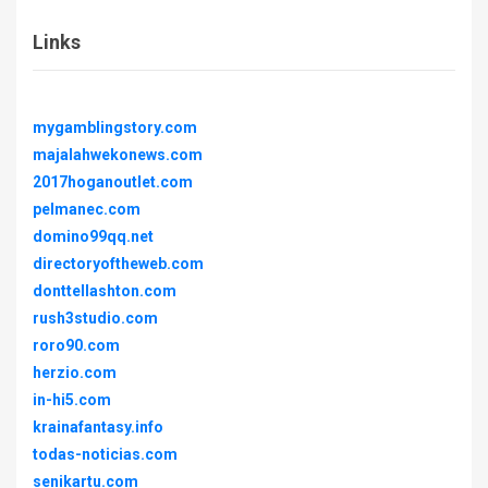
Links
mygamblingstory.com
majalahwekonews.com
2017hoganoutlet.com
pelmanec.com
domino99qq.net
directoryoftheweb.com
donttellashton.com
rush3studio.com
roro90.com
herzio.com
in-hi5.com
krainafantasy.info
todas-noticias.com
senikartu.com