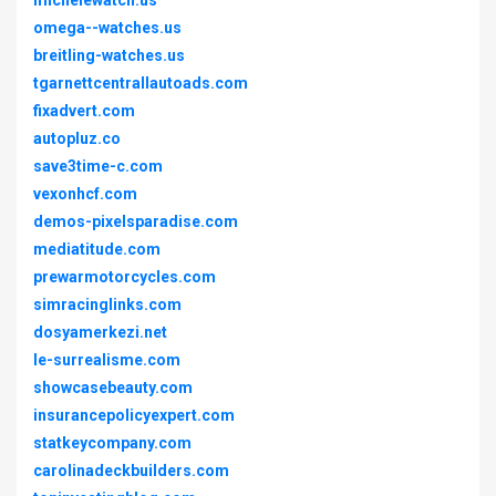
michelewatch.us
omega--watches.us
breitling-watches.us
tgarnettcentrallautoads.com
fixadvert.com
autopluz.co
save3time-c.com
vexonhcf.com
demos-pixelsparadise.com
mediatitude.com
prewarmotorcycles.com
simracinglinks.com
dosyamerkezi.net
le-surrealisme.com
showcasebeauty.com
insurancepolicyexpert.com
statkeycompany.com
carolinadeckbuilders.com