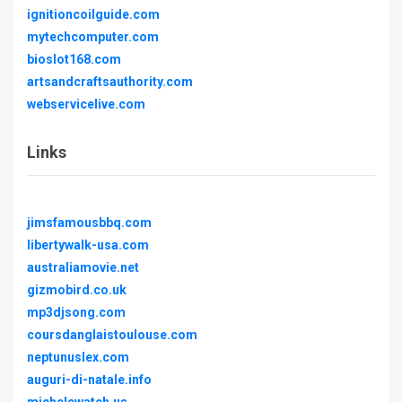
ignitioncoilguide.com
mytechcomputer.com
bioslot168.com
artsandcraftsauthority.com
webservicelive.com
Links
jimsfamousbbq.com
libertywalk-usa.com
australiamovie.net
gizmobird.co.uk
mp3djsong.com
coursdanglaistoulouse.com
neptunuslex.com
auguri-di-natale.info