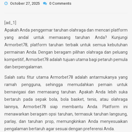
October 27, 2025
0 Comments
[ad_1]
Apakah Anda penggemar taruhan olahraga dan mencari platform
yang andal untuk memasang taruhan Anda? Kunjungi
Armorbet78, platform taruhan terbaik untuk semua kebutuhan
permainan Anda. Dengan beragam pilihan olahraga dan peluang
kompetitif, Armorbet78 adalah tujuan utama bagi petaruh pemula
dan berpengalaman.
Salah satu fitur utama Armorbet78 adalah antarmukanya yang
ramah pengguna, sehingga memudahkan pemain untuk
bernavigasi dan memasang taruhan. Apakah Anda lebih suka
bertaruh pada sepak bola, bola basket, tenis, atau olahraga
lainnya, Armorbet78 siap membantu Anda. Platform ini
menawarkan beragam opsi taruhan, termasuk taruhan langsung,
parlay, dan taruhan prop, memungkinkan Anda menyesuaikan
pengalaman bertaruh agar sesuai dengan preferensi Anda.