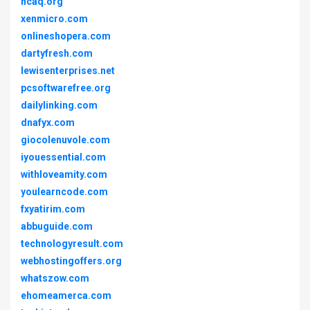
ncaq.org
xenmicro.com
onlineshopera.com
dartyfresh.com
lewisenterprises.net
pcsoftwarefree.org
dailylinking.com
dnafyx.com
giocolenuvole.com
iyouessential.com
withloveamity.com
youlearncode.com
fxyatirim.com
abbuguide.com
technologyresult.com
webhostingoffers.org
whatszow.com
ehomeamerca.com