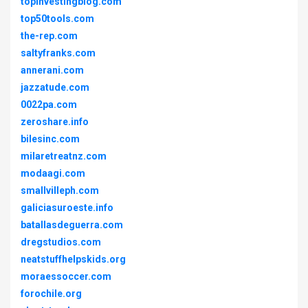
topinvestingblog.com
top50tools.com
the-rep.com
saltyfranks.com
annerani.com
jazzatude.com
0022pa.com
zeroshare.info
bilesinc.com
milaretreatnz.com
modaagi.com
smallvilleph.com
galiciasuroeste.info
batallasdeguerra.com
dregstudios.com
neatstuffhelpskids.org
moraessoccer.com
forochile.org