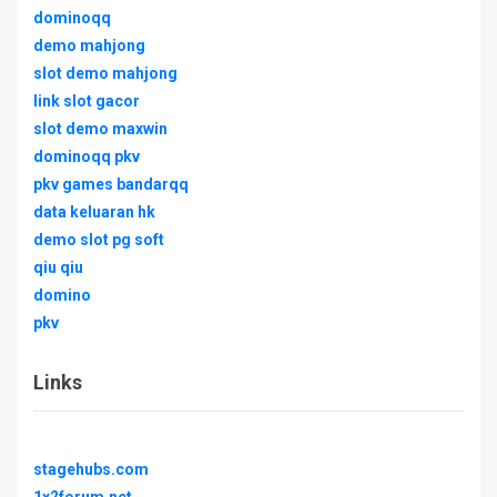
dominoqq
demo mahjong
slot demo mahjong
link slot gacor
slot demo maxwin
dominoqq pkv
pkv games bandarqq
data keluaran hk
demo slot pg soft
qiu qiu
domino
pkv
Links
stagehubs.com