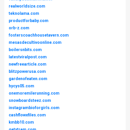
realworldsize.com
teknolama.com
productforbaby.com
orb-z.com
fosterscoachhousetavern.com
mesasdecultivoonline.com
boilersnbits.com
latestviralpost.com
newfreearticle.com
blitzpowerusa.com
gardenofeaten.com
hycys05.com
onemoremilerunning.com
snowboardsteez.com
instagrambioforgirls.com
cashflowxfiles.com
kmbb10.com
getxtrem.com