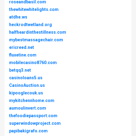
roseandbasil.com
thewhitewhitelights.com
atdhe.ws
heckrodtwetland.org
halfheardinthestillness.com
mybestmassagechair.com
ericreed.net
fluxetine.com
mobilecasino8760.com
betqq3.net
casinoloans5.us
CasinoAuction.us
kipooglecouk.us
mykitchennhome.com
aumoulinvert.com
thefoodiepassport.com
superwindowproject.com
papibakigrafo.com