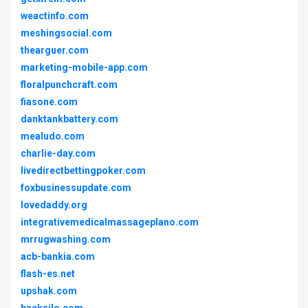
weactinfo.com
meshingsocial.com
thearguer.com
marketing-mobile-app.com
floralpunchcraft.com
fiasone.com
danktankbattery.com
mealudo.com
charlie-day.com
livedirectbettingpoker.com
foxbusinessupdate.com
lovedaddy.org
integrativemedicalmassageplano.com
mrrugwashing.com
acb-bankia.com
flash-es.net
upshak.com