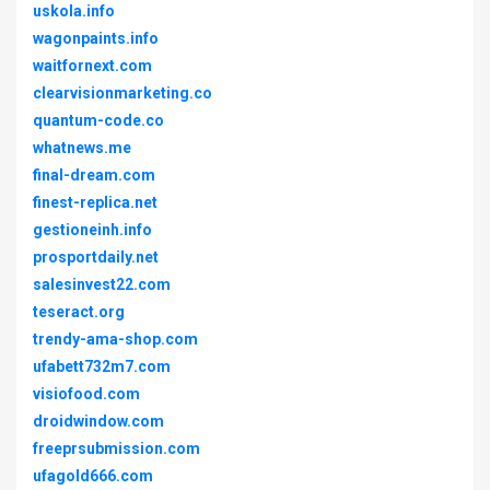
uskola.info
wagonpaints.info
waitfornext.com
clearvisionmarketing.co
quantum-code.co
whatnews.me
final-dream.com
finest-replica.net
gestioneinh.info
prosportdaily.net
salesinvest22.com
teseract.org
trendy-ama-shop.com
ufabett732m7.com
visiofood.com
droidwindow.com
freeprsubmission.com
ufagold666.com