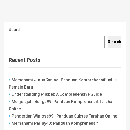
Search
Search
Recent Posts
Memahami JurusCasino: Panduan Komprehensif untuk
Pemain Baru
Understanding Plisbet: A Comprehensive Guide
Menjelajahi Bunga99: Panduan Komprehensif Taruhan
Online
Pengertian Winlose99 : Panduan Sukses Taruhan Online
Memahami Parlay4D: Panduan Komprehensif