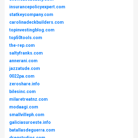
insurancepolicyexpert.com
statkeycompany.com
carolinadeckbuilders.com
topinvestingblog.com
top50tools.com
the-rep.com
saltyfranks.com
annerani.com
jazzatude.com
0022pa.com
zeroshare.info
bilesinc.com
milaretreatnz.com
modaagi.com
smallvilleph.com
galiciasuroeste.info
batallasdeguerra.com
dregstudios.com