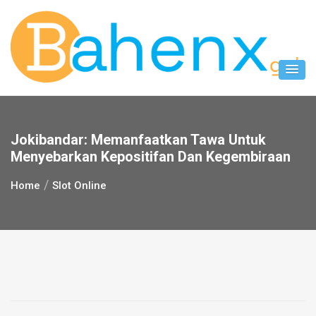
Skip
to
content
Jokibandar: Memanfaatkan Tawa Untuk
Menyebarkan Kepositifan Dan Kegembiraan
Home
Slot Online