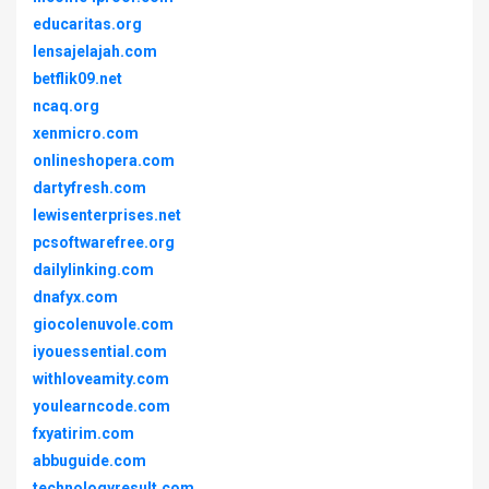
educaritas.org
lensajelajah.com
betflik09.net
ncaq.org
xenmicro.com
onlineshopera.com
dartyfresh.com
lewisenterprises.net
pcsoftwarefree.org
dailylinking.com
dnafyx.com
giocolenuvole.com
iyouessential.com
withloveamity.com
youlearncode.com
fxyatirim.com
abbuguide.com
technologyresult.com