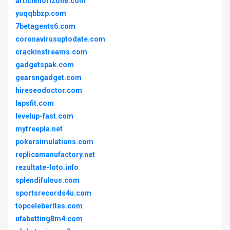
articlehorizone.com
yuqqbbzp.com
7betagents6.com
coronavirusuptodate.com
crackinstreams.com
gadgetspak.com
gearsngadget.com
hireseodoctor.com
lapsfit.com
levelup-fast.com
mytreepla.net
pokersimulations.com
replicamanufactory.net
rezultate-loto.info
splendifulous.com
sportsrecords4u.com
topceleberites.com
ufabetting8m4.com