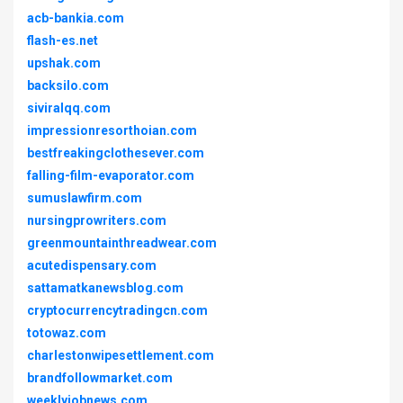
acb-bankia.com
flash-es.net
upshak.com
backsilo.com
siviralqq.com
impressionresorthoian.com
bestfreakingclothesever.com
falling-film-evaporator.com
sumuslawfirm.com
nursingprowriters.com
greenmountainthreadwear.com
acutedispensary.com
sattamatkanewsblog.com
cryptocurrencytradingcn.com
totowaz.com
charlestonwipesettlement.com
brandfollowmarket.com
weeklyjobnews.com