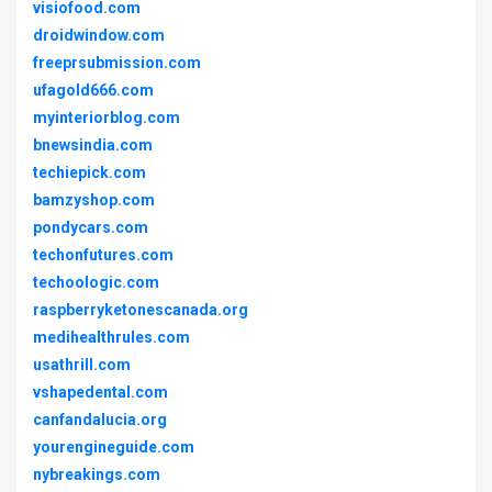
visiofood.com
droidwindow.com
freeprsubmission.com
ufagold666.com
myinteriorblog.com
bnewsindia.com
techiepick.com
bamzyshop.com
pondycars.com
techonfutures.com
techoologic.com
raspberryketonescanada.org
medihealthrules.com
usathrill.com
vshapedental.com
canfandalucia.org
yourengineguide.com
nybreakings.com