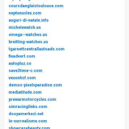
coursdanglaistoulouse.com
neptunuslex.com
auguri-di-natale.info
michelewatch.us
omega--watches.us
breitling-watches.us
tgarnettcentrallautoads.com
fixadvert.com
autopluz.co
save3time-c.com
vexonhcf.com
demos-pixelsparadise.com
mediatitude.com
prewarmotorcycles.com
simracinglinks.com
dosyamerkezi.net
le-surrealisme.com
showcasebeauty.com