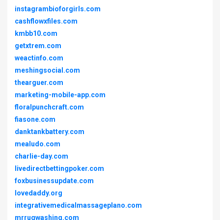
instagrambioforgirls.com
cashflowxfiles.com
kmbb10.com
getxtrem.com
weactinfo.com
meshingsocial.com
thearguer.com
marketing-mobile-app.com
floralpunchcraft.com
fiasone.com
danktankbattery.com
mealudo.com
charlie-day.com
livedirectbettingpoker.com
foxbusinessupdate.com
lovedaddy.org
integrativemedicalmassageplano.com
mrrugwashing.com