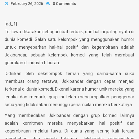
February 26, 2026
0 Comments
[ad_1]
Tertawa dikatakan sebagai obat terbaik, dan hal ini paling nyata di
dunia komedi. Salah satu kelompok yang menggunakan humor
untuk menyebarkan hal-hal positif dan kegembiraan adalah
Jokibandar, sebuah kelompok komedi yang telah membuat
gebrakan di industri hiburan.
Didirikan oleh sekelompok teman yang sama-sama suka
membuat orang tertawa, Jokibandar dengan cepat menjadi
terkenal di dunia komedi. Dikenal karena humor unik mereka yang
jenaka dan menarik, grup ini telah mengumpulkan penggemar
setia yang tidak sabar menunggu penampilan mereka berikutnya.
Yang membedakan Jokibandar dengan grup komedi lainnya
adalah komitmen mereka menyebarkan hal positif dan
kegembiraan melalui tawa. Di dunia yang sering kali terasa
membebani dan penuh tekanan, Jokibandar menawarkan