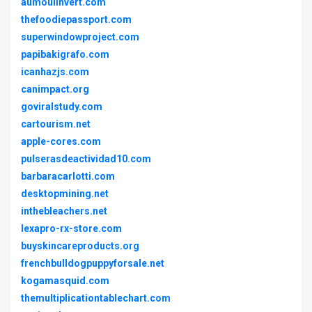
aumoulinvert.com
thefoodiepassport.com
superwindowproject.com
papibakigrafo.com
icanhazjs.com
canimpact.org
goviralstudy.com
cartourism.net
apple-cores.com
pulserasdeactividad10.com
barbaracarlotti.com
desktopmining.net
inthebleachers.net
lexapro-rx-store.com
buyskincareproducts.org
frenchbulldogpuppyforsale.net
kogamasquid.com
themultiplicationtablechart.com