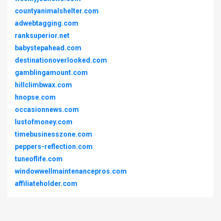
countyanimalshelter.com
adwebtagging.com
ranksuperior.net
babystepahead.com
destinationoverlooked.com
gamblingamount.com
hillclimbwax.com
hnopse.com
occasionnews.com
lustofmoney.com
timebusinesszone.com
peppers-reflection.com
tuneoflife.com
windowwellmaintenancepros.com
affiliateholder.com