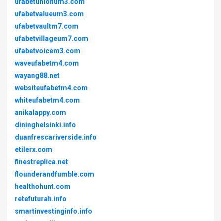
ufabetunionum3.com
ufabetvalueum3.com
ufabetvaultm7.com
ufabetvillageum7.com
ufabetvoicem3.com
waveufabetm4.com
wayang88.net
websiteufabetm4.com
whiteufabetm4.com
anikalappy.com
dininghelsinki.info
duanfrescariverside.info
etilerx.com
finestreplica.net
flounderandfumble.com
healthohunt.com
retefuturah.info
smartinvestinginfo.info