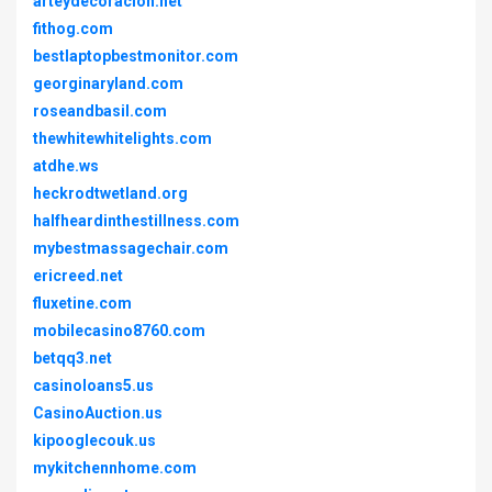
arteydecoracion.net
fithog.com
bestlaptopbestmonitor.com
georginaryland.com
roseandbasil.com
thewhitewhitelights.com
atdhe.ws
heckrodtwetland.org
halfheardinthestillness.com
mybestmassagechair.com
ericreed.net
fluxetine.com
mobilecasino8760.com
betqq3.net
casinoloans5.us
CasinoAuction.us
kipooglecouk.us
mykitchennhome.com