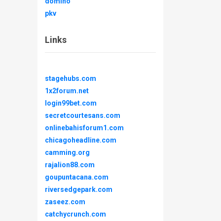
domino
pkv
Links
stagehubs.com
1x2forum.net
login99bet.com
secretcourtesans.com
onlinebahisforum1.com
chicagoheadline.com
camming.org
rajalion88.com
goupuntacana.com
riversedgepark.com
zaseez.com
catchycrunch.com