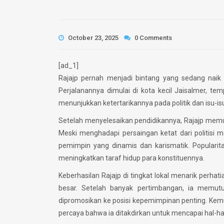
October 23, 2025
0 Comments
[ad_1]
Rajajp pernah menjadi bintang yang sedang naik
Perjalanannya dimulai di kota kecil Jaisalmer, t
menunjukkan ketertarikannya pada politik dan isu-is
Setelah menyelesaikan pendidikannya, Rajajp memutu
Meski menghadapi persaingan ketat dari politisi
pemimpin yang dinamis dan karismatik. Popularit
meningkatkan taraf hidup para konstituennya.
Keberhasilan Rajajp di tingkat lokal menarik perhati
besar. Setelah banyak pertimbangan, ia memut
dipromosikan ke posisi kepemimpinan penting. Kem
percaya bahwa ia ditakdirkan untuk mencapai hal-hal