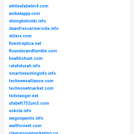
whiteufabetm4.com
anikalappy.com
dininghelsinki.info
duanfrescariverside.info
etilerx.com
finestreplica.net
flounderandfumble.com
healthohunt.com
retefuturah.info
smartinvestinginfo.info
technewsalliance.com
technonetmarket.com
tedstanger.net
ufabett732um3.com
uskola.info
wagonpaints.info
waitfornext.com
clearvisionmarketing.co