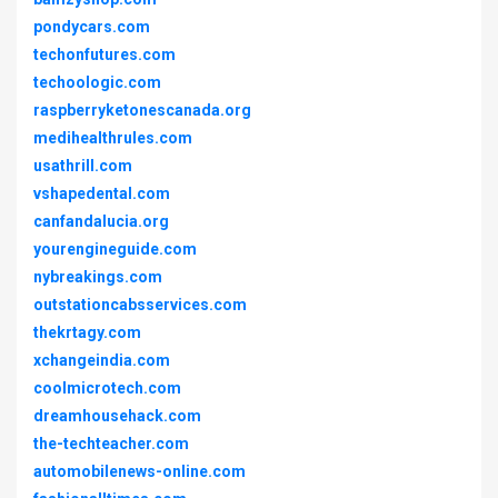
pondycars.com
techonfutures.com
techoologic.com
raspberryketonescanada.org
medihealthrules.com
usathrill.com
vshapedental.com
canfandalucia.org
yourengineguide.com
nybreakings.com
outstationcabsservices.com
thekrtagy.com
xchangeindia.com
coolmicrotech.com
dreamhousehack.com
the-techteacher.com
automobilenews-online.com