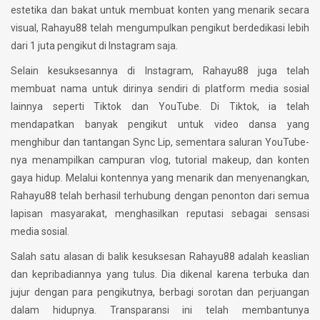
estetika dan bakat untuk membuat konten yang menarik secara
visual, Rahayu88 telah mengumpulkan pengikut berdedikasi lebih
dari 1 juta pengikut di Instagram saja.
Selain kesuksesannya di Instagram, Rahayu88 juga telah
membuat nama untuk dirinya sendiri di platform media sosial
lainnya seperti Tiktok dan YouTube. Di Tiktok, ia telah
mendapatkan banyak pengikut untuk video dansa yang
menghibur dan tantangan Sync Lip, sementara saluran YouTube-
nya menampilkan campuran vlog, tutorial makeup, dan konten
gaya hidup. Melalui kontennya yang menarik dan menyenangkan,
Rahayu88 telah berhasil terhubung dengan penonton dari semua
lapisan masyarakat, menghasilkan reputasi sebagai sensasi
media sosial.
Salah satu alasan di balik kesuksesan Rahayu88 adalah keaslian
dan kepribadiannya yang tulus. Dia dikenal karena terbuka dan
jujur ​​dengan para pengikutnya, berbagi sorotan dan perjuangan
dalam hidupnya. Transparansi ini telah membantunya