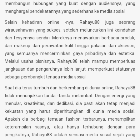
membangun hubungan yang kuat dengan audiensnya, yang
menghargai pendekatannya yang sederhana ke media sosial.
Selain kehadiran online -nya, Rahayu88 juga seorang
wirausahawan yang sukses, setelah meluncurkan lini keindahan
dan fesyennya sendiri. Mereknya menawarkan berbagai produk,
dari makeup dan perawatan kulit hingga pakaian dan aksesori,
yang semuanya mencerminkan gaya pribadinya dan estetika.
Melalui usaha bisnisnya, Rahayu88 telah mampu memperluas
jangkauan dan pengaruhnya lebih lanjut, memperkuat statusnya
sebagai pembangkit tenaga media sosial.
Saat dia terus tumbuh dan berkembang di dunia online, Rahayu88
tidak menunjukkan tanda -tanda melambat. Dengan energi yang
menular, kreativitas, dan dedikasi, dia pasti akan tetap menjadi
kekuatan yang harus diperhitungkan di dunia media sosial.
Apakah dia berbagi temuan fashion terbarunya, menampilkan
keterampilan riasnya, atau hanya terhubung dengan para
pengikutnya, Rahayu88 adalah sensasi media sosial sejati yang