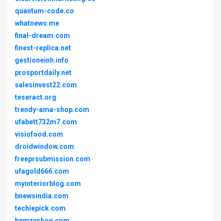
quantum-code.co
whatnews.me
final-dream.com
finest-replica.net
gestioneinh.info
prosportdaily.net
salesinvest22.com
teseract.org
trendy-ama-shop.com
ufabett732m7.com
visiofood.com
droidwindow.com
freeprsubmission.com
ufagold666.com
myinteriorblog.com
bnewsindia.com
techiepick.com
bamzyshop.com