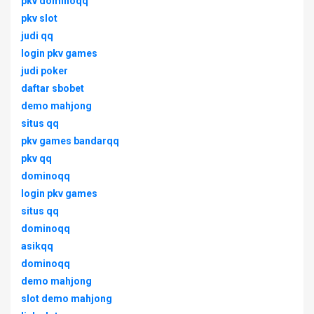
pkv dominoqq
pkv slot
judi qq
login pkv games
judi poker
daftar sbobet
demo mahjong
situs qq
pkv games bandarqq
pkv qq
dominoqq
login pkv games
situs qq
dominoqq
asikqq
dominoqq
demo mahjong
slot demo mahjong