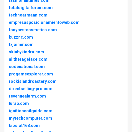
fashionalltimes.com
totaldigitalforum.com
technoarmaan.com
empresasposicionamientoweb.com
tonybestcosmetics.com
buzznc.com
fxjoiner.com
skinbykindra.com
alltherageface.com
codenational.com
progameexplorer.com
rockislandroastery.com
directselling-pro.com
revenuealarm.com
lurab.com
ignitioncoilguide.com
mytechcomputer.com
bioslot168.com