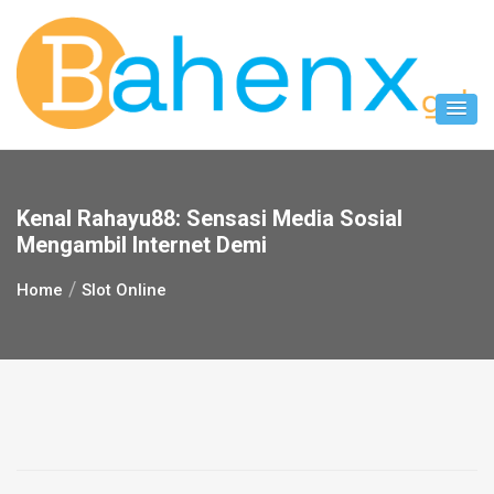
Skip
to
content
Kenal Rahayu88: Sensasi Media Sosial
Mengambil Internet Demi
Home
Slot Online