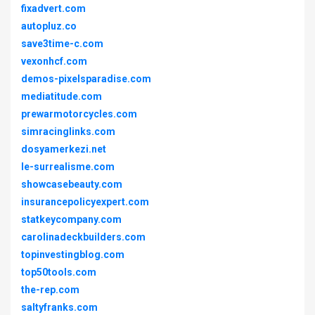
fixadvert.com
autopluz.co
save3time-c.com
vexonhcf.com
demos-pixelsparadise.com
mediatitude.com
prewarmotorcycles.com
simracinglinks.com
dosyamerkezi.net
le-surrealisme.com
showcasebeauty.com
insurancepolicyexpert.com
statkeycompany.com
carolinadeckbuilders.com
topinvestingblog.com
top50tools.com
the-rep.com
saltyfranks.com