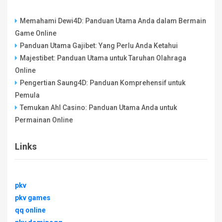
Memahami Dewi4D: Panduan Utama Anda dalam Bermain
Game Online
Panduan Utama Gajibet: Yang Perlu Anda Ketahui
Majestibet: Panduan Utama untuk Taruhan Olahraga
Online
Pengertian Saung4D: Panduan Komprehensif untuk
Pemula
Temukan Ahl Casino: Panduan Utama Anda untuk
Permainan Online
Links
pkv
pkv games
qq online