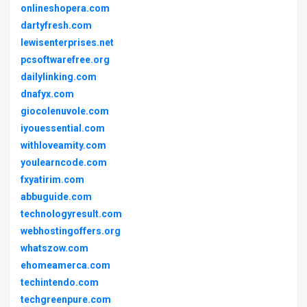
onlineshopera.com
dartyfresh.com
lewisenterprises.net
pcsoftwarefree.org
dailylinking.com
dnafyx.com
giocolenuvole.com
iyouessential.com
withloveamity.com
youlearncode.com
fxyatirim.com
abbuguide.com
technologyresult.com
webhostingoffers.org
whatszow.com
ehomeamerca.com
techintendo.com
techgreenpure.com