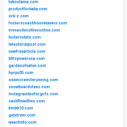
teknolama.com
productforbaby.com
orb-z.com
fosterscoachhousetavern.com
mesasdecultivoonline.com
boilersnbits.com
latestviralpost.com
newfreearticle.com
blitzpowerusa.com
gardenofeaten.com
hycys05.com
onemoremilerunning.com
snowboardsteez.com
instagrambioforgirls.com
cashflowxfiles.com
kmbb10.com
getxtrem.com
weactinfo.com