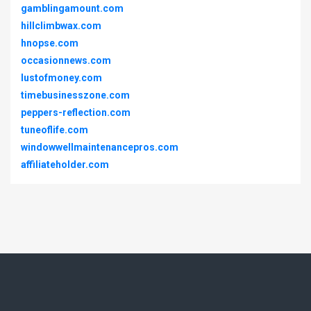
gamblingamount.com
hillclimbwax.com
hnopse.com
occasionnews.com
lustofmoney.com
timebusinesszone.com
peppers-reflection.com
tuneoflife.com
windowwellmaintenancepros.com
affiliateholder.com