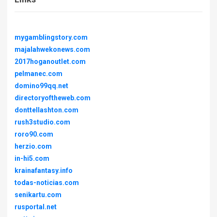
mygamblingstory.com
majalahwekonews.com
2017hoganoutlet.com
pelmanec.com
domino99qq.net
directoryoftheweb.com
donttellashton.com
rush3studio.com
roro90.com
herzio.com
in-hi5.com
krainafantasy.info
todas-noticias.com
senikartu.com
rusportal.net