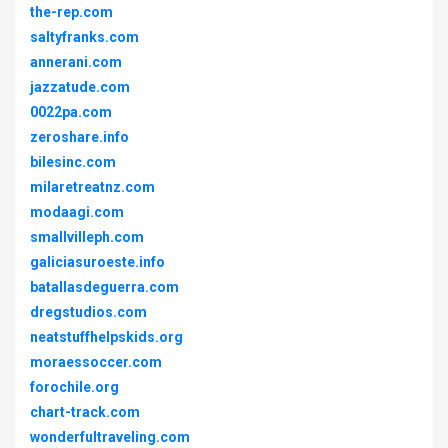
the-rep.com
saltyfranks.com
annerani.com
jazzatude.com
0022pa.com
zeroshare.info
bilesinc.com
milaretreatnz.com
modaagi.com
smallvilleph.com
galiciasuroeste.info
batallasdeguerra.com
dregstudios.com
neatstuffhelpskids.org
moraessoccer.com
forochile.org
chart-track.com
wonderfultraveling.com