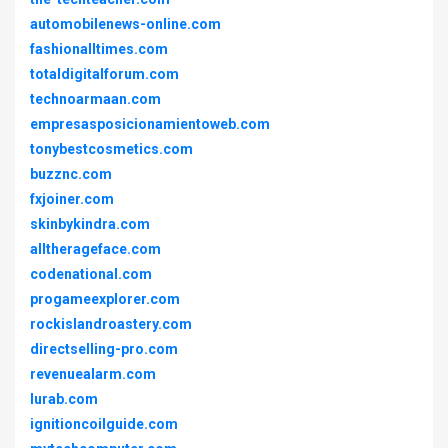
automobilenews-online.com
fashionalltimes.com
totaldigitalforum.com
technoarmaan.com
empresasposicionamientoweb.com
tonybestcosmetics.com
buzznc.com
fxjoiner.com
skinbykindra.com
alltherageface.com
codenational.com
progameexplorer.com
rockislandroastery.com
directselling-pro.com
revenuealarm.com
lurab.com
ignitioncoilguide.com