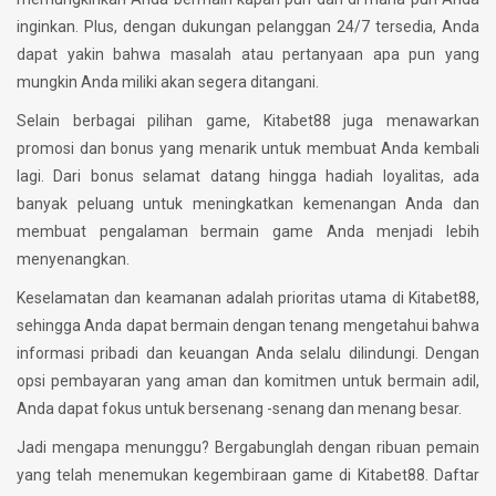
inginkan. Plus, dengan dukungan pelanggan 24/7 tersedia, Anda
dapat yakin bahwa masalah atau pertanyaan apa pun yang
mungkin Anda miliki akan segera ditangani.
Selain berbagai pilihan game, Kitabet88 juga menawarkan
promosi dan bonus yang menarik untuk membuat Anda kembali
lagi. Dari bonus selamat datang hingga hadiah loyalitas, ada
banyak peluang untuk meningkatkan kemenangan Anda dan
membuat pengalaman bermain game Anda menjadi lebih
menyenangkan.
Keselamatan dan keamanan adalah prioritas utama di Kitabet88,
sehingga Anda dapat bermain dengan tenang mengetahui bahwa
informasi pribadi dan keuangan Anda selalu dilindungi. Dengan
opsi pembayaran yang aman dan komitmen untuk bermain adil,
Anda dapat fokus untuk bersenang -senang dan menang besar.
Jadi mengapa menunggu? Bergabunglah dengan ribuan pemain
yang telah menemukan kegembiraan game di Kitabet88. Daftar