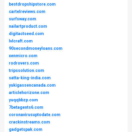
bestdropshipstore.com
cartelreviews.com
surfsway.com
nailartproduct.com
digitactseed.com
lvlcraft.com
90secondmoneyloans.com
xenmicro.com
rodrovers.com
tripssolution.com
satta-king-india.com
yukigassencanada.com
articlehorizone.com
yuqqbbzp.com
7betagents6.com
coronavirusuptodate.com
crackinstreams.com
gadgetspak.com