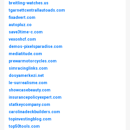
breitling-watches.us
tgarnettcentrallautoads.com
fixadvert.com
autopluz.co
save3time-c.com
vexonhcf.com
demos-pixelsparadise.com
mediatitude.com
prewarmotorcycles.com
simracinglinks.com
dosyamerkezi.net
le-surrealisme.com
showcasebeauty.com
insurancepolicyexpert.com
statkeycompany.com
carolinadeckbuilders.com
topinvestingblog.com
top50tools.com