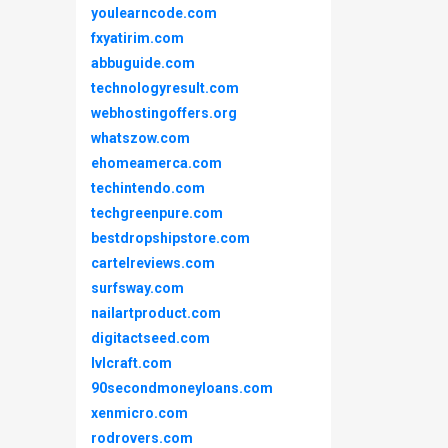
youlearncode.com
fxyatirim.com
abbuguide.com
technologyresult.com
webhostingoffers.org
whatszow.com
ehomeamerca.com
techintendo.com
techgreenpure.com
bestdropshipstore.com
cartelreviews.com
surfsway.com
nailartproduct.com
digitactseed.com
lvlcraft.com
90secondmoneyloans.com
xenmicro.com
rodrovers.com