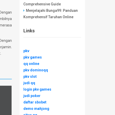
Comprehensive Guide
Menjelajahi Bunga99: Panduan
 Dengan
Komprehensif Taruhan Online
mbilnya
 merasa
Links
 Dengan
rjamin.
pkv
.
pkv games
qq online
pkv dominoqq
pkv slot
judi qq
login pkv games
judi poker
daftar sbobet
demo mahjong