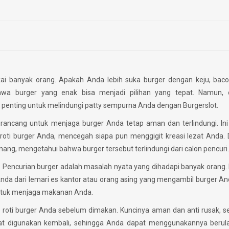
kai banyak orang. Apakah Anda lebih suka burger dengan keju, baco
ahwa burger yang enak bisa menjadi pilihan yang tepat. Namun,
, penting untuk melindungi patty sempurna Anda dengan Burgerslot.
dirancang untuk menjaga burger Anda tetap aman dan terlindungi. Ini
roti burger Anda, mencegah siapa pun menggigit kreasi lezat Anda.
ang, mengetahui bahwa burger tersebut terlindungi dari calon pencuri.
Pencurian burger adalah masalah nyata yang dihadapi banyak orang. B
nda dari lemari es kantor atau orang asing yang mengambil burger An
untuk menjaga makanan Anda.
roti burger Anda sebelum dimakan. Kuncinya aman dan anti rusak, s
pat digunakan kembali, sehingga Anda dapat menggunakannya berula