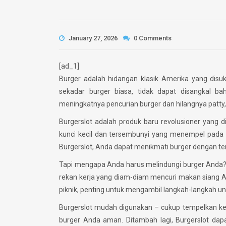
January 27, 2026
0 Comments
[ad_1]
Burger adalah hidangan klasik Amerika yang disu
sekadar burger biasa, tidak dapat disangkal b
meningkatnya pencurian burger dan hilangnya patty
Burgerslot adalah produk baru revolusioner yang 
kunci kecil dan tersembunyi yang menempel pada 
Burgerslot, Anda dapat menikmati burger dengan ten
Tapi mengapa Anda harus melindungi burger Anda? 
rekan kerja yang diam-diam mencuri makan siang A
piknik, penting untuk mengambil langkah-langkah 
Burgerslot mudah digunakan – cukup tempelkan ke 
burger Anda aman. Ditambah lagi, Burgerslot da