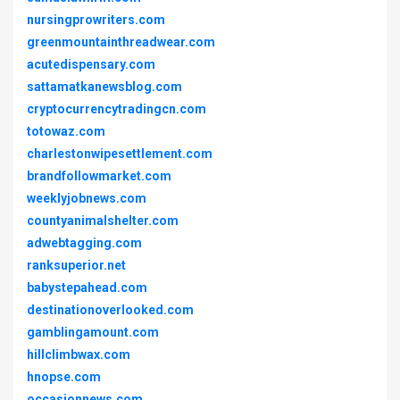
nursingprowriters.com
greenmountainthreadwear.com
acutedispensary.com
sattamatkanewsblog.com
cryptocurrencytradingcn.com
totowaz.com
charlestonwipesettlement.com
brandfollowmarket.com
weeklyjobnews.com
countyanimalshelter.com
adwebtagging.com
ranksuperior.net
babystepahead.com
destinationoverlooked.com
gamblingamount.com
hillclimbwax.com
hnopse.com
occasionnews.com