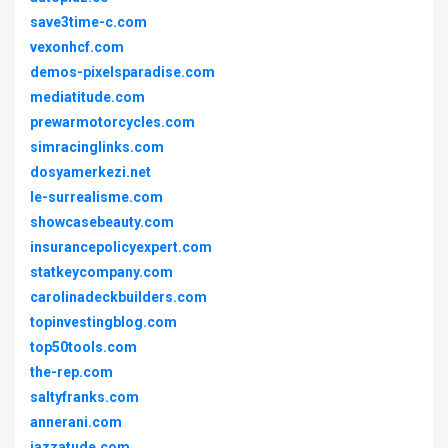
save3time-c.com
vexonhcf.com
demos-pixelsparadise.com
mediatitude.com
prewarmotorcycles.com
simracinglinks.com
dosyamerkezi.net
le-surrealisme.com
showcasebeauty.com
insurancepolicyexpert.com
statkeycompany.com
carolinadeckbuilders.com
topinvestingblog.com
top50tools.com
the-rep.com
saltyfranks.com
annerani.com
jazzatude.com