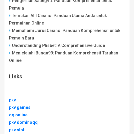
Pengertian Saung4D: Panduan Komprehensif untuk
Pemula
Temukan Ahl Casino: Panduan Utama Anda untuk
Permainan Online
Memahami JurusCasino: Panduan Komprehensif untuk
Pemain Baru
Understanding Plisbet: A Comprehensive Guide
Menjelajahi Bunga99: Panduan Komprehensif Taruhan
Online
Links
pkv
pkv games
qq online
pkv dominoqq
pkv slot