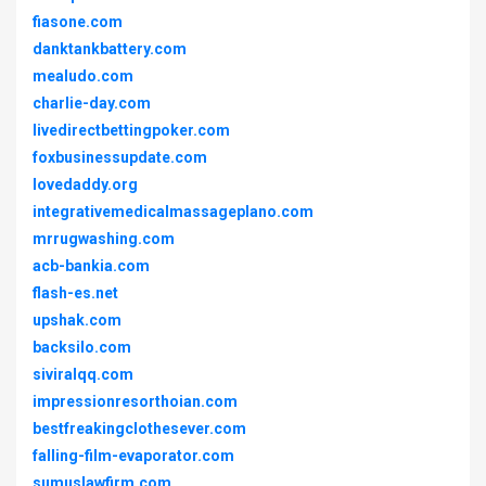
fiasone.com
danktankbattery.com
mealudo.com
charlie-day.com
livedirectbettingpoker.com
foxbusinessupdate.com
lovedaddy.org
integrativemedicalmassageplano.com
mrrugwashing.com
acb-bankia.com
flash-es.net
upshak.com
backsilo.com
siviralqq.com
impressionresorthoian.com
bestfreakingclothesever.com
falling-film-evaporator.com
sumuslawfirm.com