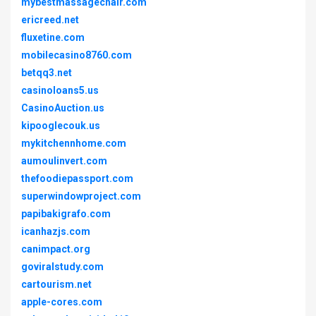
mybestmassagechair.com
ericreed.net
fluxetine.com
mobilecasino8760.com
betqq3.net
casinoloans5.us
CasinoAuction.us
kipooglecouk.us
mykitchennhome.com
aumoulinvert.com
thefoodiepassport.com
superwindowproject.com
papibakigrafo.com
icanhazjs.com
canimpact.org
goviralstudy.com
cartourism.net
apple-cores.com