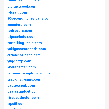
nailartproduct.com
digitactseed.com
lvlcraft.com
90secondmoneyloans.com
xenmicro.com
rodrovers.com
tripssolution.com
satta-king-india.com
yukigassencanada.com
articlehorizone.com
yuqqbbzp.com
7betagents6.com
coronavirusuptodate.com
crackinstreams.com
gadgetspak.com
gearsngadget.com
hireseodoctor.com
lapsfit.com