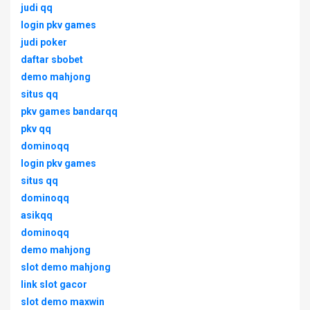
judi qq
login pkv games
judi poker
daftar sbobet
demo mahjong
situs qq
pkv games bandarqq
pkv qq
dominoqq
login pkv games
situs qq
dominoqq
asikqq
dominoqq
demo mahjong
slot demo mahjong
link slot gacor
slot demo maxwin