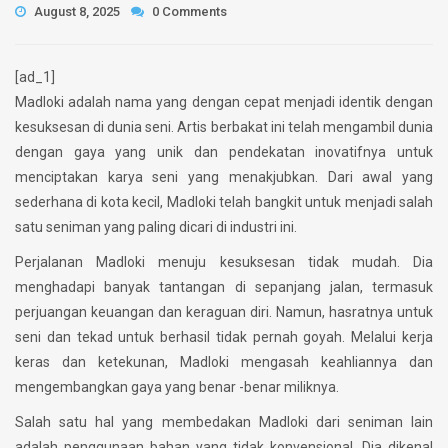
August 8, 2025
0 Comments
[ad_1]
Madloki adalah nama yang dengan cepat menjadi identik dengan
kesuksesan di dunia seni. Artis berbakat ini telah mengambil dunia
dengan gaya yang unik dan pendekatan inovatifnya untuk
menciptakan karya seni yang menakjubkan. Dari awal yang
sederhana di kota kecil, Madloki telah bangkit untuk menjadi salah
satu seniman yang paling dicari di industri ini.
Perjalanan Madloki menuju kesuksesan tidak mudah. Dia
menghadapi banyak tantangan di sepanjang jalan, termasuk
perjuangan keuangan dan keraguan diri. Namun, hasratnya untuk
seni dan tekad untuk berhasil tidak pernah goyah. Melalui kerja
keras dan ketekunan, Madloki mengasah keahliannya dan
mengembangkan gaya yang benar -benar miliknya.
Salah satu hal yang membedakan Madloki dari seniman lain
adalah penggunaan bahan yang tidak konvensional. Dia dikenal