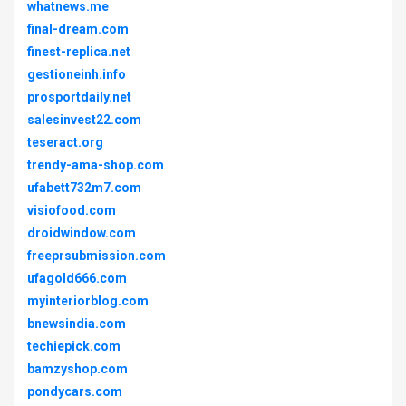
whatnews.me
final-dream.com
finest-replica.net
gestioneinh.info
prosportdaily.net
salesinvest22.com
teseract.org
trendy-ama-shop.com
ufabett732m7.com
visiofood.com
droidwindow.com
freeprsubmission.com
ufagold666.com
myinteriorblog.com
bnewsindia.com
techiepick.com
bamzyshop.com
pondycars.com