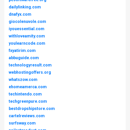
dailylinking.com
dnafyx.com
giocolenuvole.com
iyouessential.com
withloveamity.com
youlearncode.com
fxyatirim.com
abbuguide.com
technologyresult.com
webhostingoffers.org
whatszow.com
ehomeamerca.com
techintendo.com
techgreenpure.com
bestdropshipstore.com
cartelreviews.com
surfsway.com