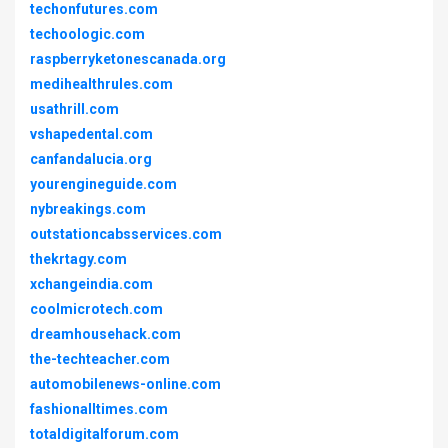
techonfutures.com
techoologic.com
raspberryketonescanada.org
medihealthrules.com
usathrill.com
vshapedental.com
canfandalucia.org
yourengineguide.com
nybreakings.com
outstationcabsservices.com
thekrtagy.com
xchangeindia.com
coolmicrotech.com
dreamhousehack.com
the-techteacher.com
automobilenews-online.com
fashionalltimes.com
totaldigitalforum.com