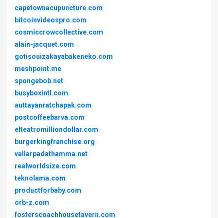
capetownacupuncture.com
bitcoinvideospro.com
cosmiccrowcollective.com
alain-jacquet.com
gotisouizakayabakeneko.com
meshpoint.me
spongebob.net
busyboxintl.com
auttayanratchapak.com
postcoffeebarva.com
elteatromilliondollar.com
burgerkingfranchise.org
vallarpadathamma.net
realworldsize.com
teknolama.com
productforbaby.com
orb-z.com
fosterscoachhousetavern.com