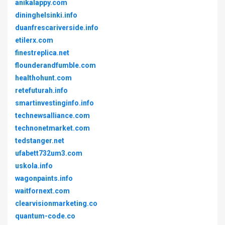
anikalappy.com
dininghelsinki.info
duanfrescariverside.info
etilerx.com
finestreplica.net
flounderandfumble.com
healthohunt.com
retefuturah.info
smartinvestinginfo.info
technewsalliance.com
technonetmarket.com
tedstanger.net
ufabett732um3.com
uskola.info
wagonpaints.info
waitfornext.com
clearvisionmarketing.co
quantum-code.co