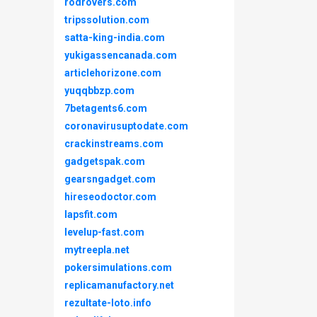
rodrovers.com
tripssolution.com
satta-king-india.com
yukigassencanada.com
articlehorizone.com
yuqqbbzp.com
7betagents6.com
coronavirusuptodate.com
crackinstreams.com
gadgetspak.com
gearsngadget.com
hireseodoctor.com
lapsfit.com
levelup-fast.com
mytreepla.net
pokersimulations.com
replicamanufactory.net
rezultate-loto.info