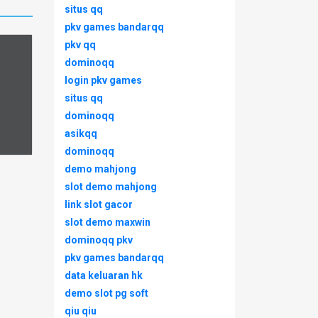
situs qq
pkv games bandarqq
pkv qq
dominoqq
login pkv games
situs qq
dominoqq
asikqq
dominoqq
demo mahjong
slot demo mahjong
link slot gacor
slot demo maxwin
dominoqq pkv
pkv games bandarqq
data keluaran hk
demo slot pg soft
qiu qiu