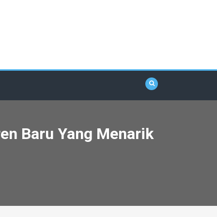
ren Baru Yang Menarik