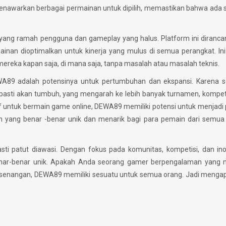
 menawarkan berbagai permainan untuk dipilih, memastikan bahwa ada 
 yang ramah pengguna dan gameplay yang halus. Platform ini diranca
inan dioptimalkan untuk kinerja yang mulus di semua perangkat. Ini 
reka kapan saja, di mana saja, tanpa masalah atau masalah teknis.
WA89 adalah potensinya untuk pertumbuhan dan ekspansi. Karena 
sti akan tumbuh, yang mengarah ke lebih banyak turnamen, kompeti
if untuk bermain game online, DEWA89 memiliki potensi untuk menjadi
 yang benar -benar unik dan menarik bagi para pemain dari semua 
i patut diawasi. Dengan fokus pada komunitas, kompetisi, dan inov
r-benar unik. Apakah Anda seorang gamer berpengalaman yang 
esenangan, DEWA89 memiliki sesuatu untuk semua orang. Jadi mengap