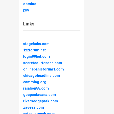
domino
pkv
Links
stagehubs.com
1x2forum.net
login99bet.com
secretcourtesans.com
onlinebahisforum1.com
chicagoheadline.com
camming.org
rajalion88.com
goupuntacana.com
riversedgepark.com
zaseez.com
catchycrunch.com