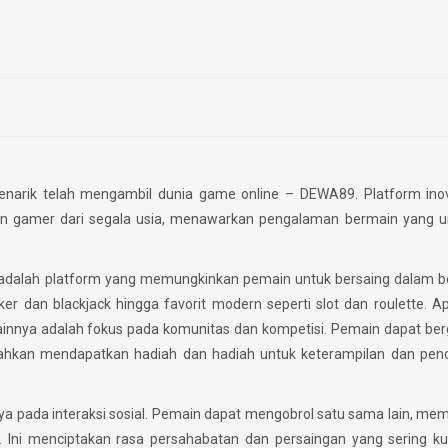
enarik telah mengambil dunia game online – DEWA89. Platform inova
an gamer dari segala usia, menawarkan pengalaman bermain yang u
 adalah platform yang memungkinkan pemain untuk bersaing dalam b
poker dan blackjack hingga favorit modern seperti slot dan roulette. 
innya adalah fokus pada komunitas dan kompetisi. Pemain dapat be
bahkan mendapatkan hadiah dan hadiah untuk keterampilan dan pen
a pada interaksi sosial. Pemain dapat mengobrol satu sama lain, me
Ini menciptakan rasa persahabatan dan persaingan yang sering ku