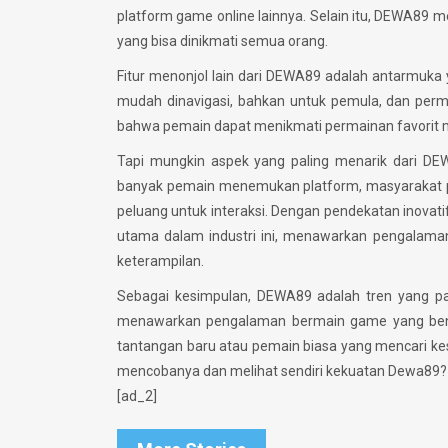
platform game online lainnya. Selain itu, DEWA89
yang bisa dinikmati semua orang.
Fitur menonjol lain dari DEWA89 adalah antarmuka
mudah dinavigasi, bahkan untuk pemula, dan perma
bahwa pemain dapat menikmati permainan favorit me
Tapi mungkin aspek yang paling menarik dari DE
banyak pemain menemukan platform, masyarakat pa
peluang untuk interaksi. Dengan pendekatan inovat
utama dalam industri ini, menawarkan pengalaman
keterampilan.
Sebagai kesimpulan, DEWA89 adalah tren yang past
menawarkan pengalaman bermain game yang bena
tantangan baru atau pemain biasa yang mencari k
mencobanya dan melihat sendiri kekuatan Dewa89?
[ad_2]