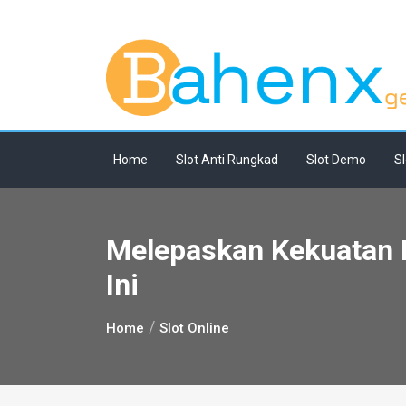
Skip
to
content
Home
Slot Anti Rungkad
Slot Demo
Sl
Melepaskan Kekuatan D
Ini
Home
Slot Online