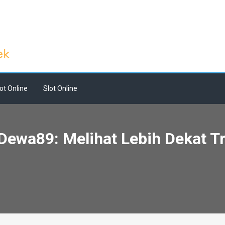
ot Online
Slot Online
ewa89: Melihat Lebih Dekat T