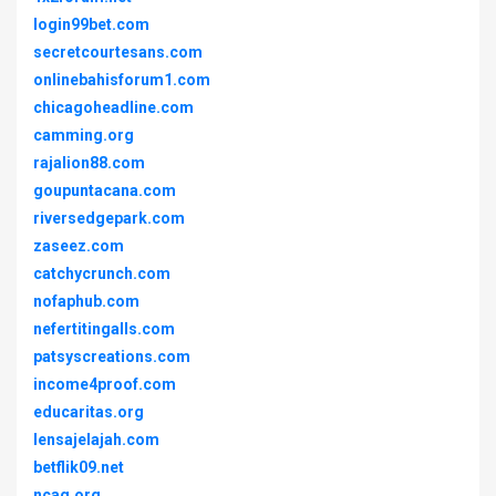
login99bet.com
secretcourtesans.com
onlinebahisforum1.com
chicagoheadline.com
camming.org
rajalion88.com
goupuntacana.com
riversedgepark.com
zaseez.com
catchycrunch.com
nofaphub.com
nefertitingalls.com
patsyscreations.com
income4proof.com
educaritas.org
lensajelajah.com
betflik09.net
ncaq.org