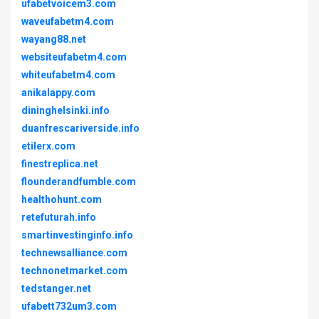
ufabetvoicem3.com
waveufabetm4.com
wayang88.net
websiteufabetm4.com
whiteufabetm4.com
anikalappy.com
dininghelsinki.info
duanfrescariverside.info
etilerx.com
finestreplica.net
flounderandfumble.com
healthohunt.com
retefuturah.info
smartinvestinginfo.info
technewsalliance.com
technonetmarket.com
tedstanger.net
ufabett732um3.com