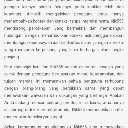
jaringan lainnya adalah fokusnya pada kualitas lebih dari
kuantitas. Alih-alih mengizinkan pengguna untuk hanya
menambahkan kontak dan koneksi tanpa interaksi nyata, Klik555
mendorong percakapan yang bermakna dan membangun
hubungan. Dengan menumbuhkan koneksi asli, pengguna dapat
membangun kepercayaan dan kredibilitas dalam jaringan mereka,
yang mengarah ke peluang yang lebih berharga dalam jangka
panjang.
Fitur menonjol lain dari Klik555 adalah algoritma canggih yang
cocok dengan pengguna berdasarkan minat, keterampilan, dan
tujuan mereka. Ini memastikan bahwa pengguna terhubung
dengan orang-orang yang berpikiran sama yang dapat
menawarkan wawasan dan dukungan yang berharga. Apakah
Anda sedang mencari seorang mentor, mitra bisnis, atau hanya
seseorang untuk memantulkan ide, Klik555 memudahkan untuk
menemukan koneksi yang tepat.
Selain kemampuan perjodohannya, Klik555 juga menawarkan