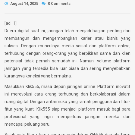
August 14, 2025
0 Comments
[ad_1]
Di era digital saat ini, jaringan telah menjadi bagian penting dari
membangun dan mengembangkan karier atau bisnis yang
sukses. Dengan munculnya media sosial dan platform online,
terhubung dengan orang-orang yang berpikiran sama dan klien
potensial tidak pernah semudah ini. Namun, volume platform
jaringan yang tersedia bisa luar biasa dan sering menyebabkan
kurangnya koneksi yang bermakna.
Masukkan Klik555, masa depan jaringan online. Platform inovatif
ini merevolusi cara orang terhubung dan berkolaborasi dalam
ruang digital. Dengan antarmuka yang ramah pengguna dan fitur-
fitur yang kuat, Klik555 siap menjadi platform masuk bagi para
profesional yang ingin memperluas jaringan mereka dan
mencapai peluang baru.
Salah satu fitur utama yang membedakan Klik555 dari platform