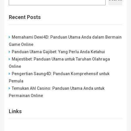
Recent Posts
Memahami Dewi4D: Panduan Utama Anda dalam Bermain
Game Online
Panduan Utama Gajibet: Yang Perlu Anda Ketahui
Majestibet: Panduan Utama untuk Taruhan Olahraga
Online
Pengertian Saung4D: Panduan Komprehensif untuk
Pemula
Temukan Ahl Casino: Panduan Utama Anda untuk
Permainan Online
Links