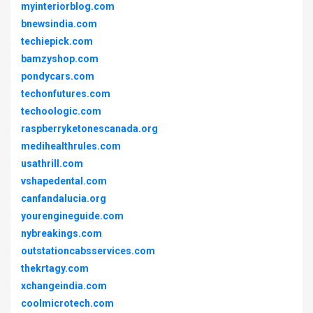
myinteriorblog.com
bnewsindia.com
techiepick.com
bamzyshop.com
pondycars.com
techonfutures.com
techoologic.com
raspberryketonescanada.org
medihealthrules.com
usathrill.com
vshapedental.com
canfandalucia.org
yourengineguide.com
nybreakings.com
outstationcabsservices.com
thekrtagy.com
xchangeindia.com
coolmicrotech.com