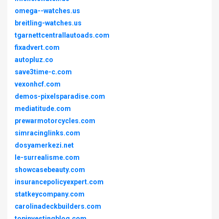
omega--watches.us
breitling-watches.us
tgarnettcentrallautoads.com
fixadvert.com
autopluz.co
save3time-c.com
vexonhcf.com
demos-pixelsparadise.com
mediatitude.com
prewarmotorcycles.com
simracinglinks.com
dosyamerkezi.net
le-surrealisme.com
showcasebeauty.com
insurancepolicyexpert.com
statkeycompany.com
carolinadeckbuilders.com
topinvestingblog.com