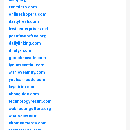
xenmicro.com
onlineshopera.com
dartyfresh.com
lewisenterprises.net
pcsoftwarefree.org
dailylinking.com
dnafyx.com
giocolenuvole.com
iyouessential.com
withloveamity.com
youlearncode.com
fxyatirim.com
abbuguide.com
technologyresult.com
webhostingoffers.org
whatszow.com
ehomeamerca.com