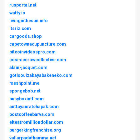
rusportal.net
watty.io
livinginthesun.info
itsriz.com
cargoods.shop
capetownacupuncture.com
bitcoinvideospro.com
cosmiccrowcollective.com
alain-jacquet.com
gotisouizakayabakeneko.com
meshpoint.me
spongebob.net
busyboxintl.com
auttayanratchapak.com
postcoffeebarva.com
elteatromilliondollar.com
burgerkingfranchise.org
vallarpadathamma.net