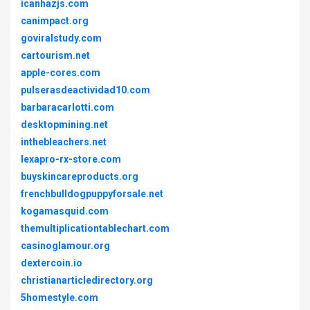
icanhazjs.com
canimpact.org
goviralstudy.com
cartourism.net
apple-cores.com
pulserasdeactividad10.com
barbaracarlotti.com
desktopmining.net
inthebleachers.net
lexapro-rx-store.com
buyskincareproducts.org
frenchbulldogpuppyforsale.net
kogamasquid.com
themultiplicationtablechart.com
casinoglamour.org
dextercoin.io
christianarticledirectory.org
5homestyle.com