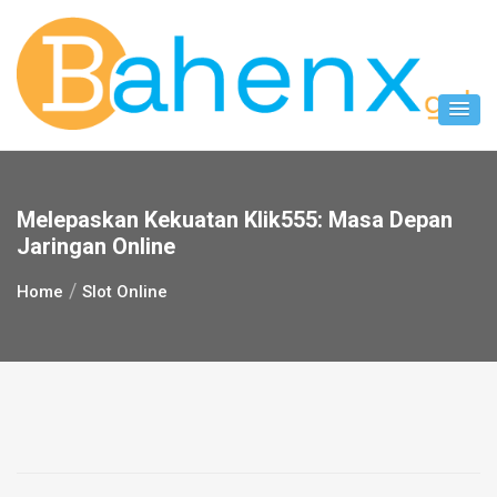
Skip
to
content
Melepaskan Kekuatan Klik555: Masa Depan
Jaringan Online
Home
Slot Online