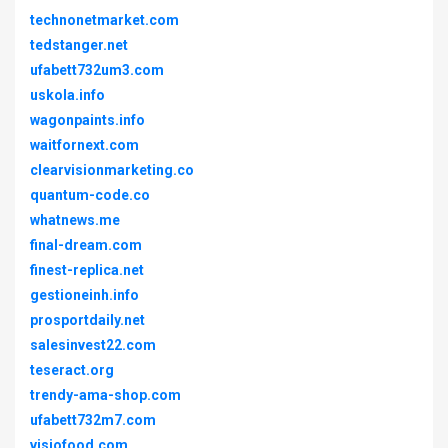
technonetmarket.com
tedstanger.net
ufabett732um3.com
uskola.info
wagonpaints.info
waitfornext.com
clearvisionmarketing.co
quantum-code.co
whatnews.me
final-dream.com
finest-replica.net
gestioneinh.info
prosportdaily.net
salesinvest22.com
teseract.org
trendy-ama-shop.com
ufabett732m7.com
visiofood.com