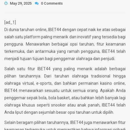
May 29, 2025
0 Comments
[ad_1]
Di dunia taruhan online, IBET44 dengan cepat naik ke atas sebagai
salah satu platform paling menarik dan inovatif yang tersedia bagi
pengguna. Menawarkan berbagai opsi taruhan, fitur keamanan
terkemuka, dan antarmuka yang ramah pengguna, IBET44 telah
menjadi tujuan tujuan bagi penggemar olahraga dan penjudi.
Salah satu fitur IBET44 yang paling menarik adalah berbagai
pilihan taruhannya. Dari taruhan olahraga tradisional hingga
olahraga virtual, e-sports, dan bahkan permainan kasino online,
IBET44 menawarkan sesuatu untuk semua orang. Apakah Anda
penggemar sepak bola, bola basket, atau bahkan lebih banyak lagi
olahraga khusus seperti snooker atau anak panah, IBET44 telah
Anda liput dengan sejumlah besar opsi taruhan untuk dipilih.
Selain beragam pilihan taruhannya, IBET44 juga menawarkan fitur
keamanan terkemuka untuk memastikan bahwa informasi pribadi