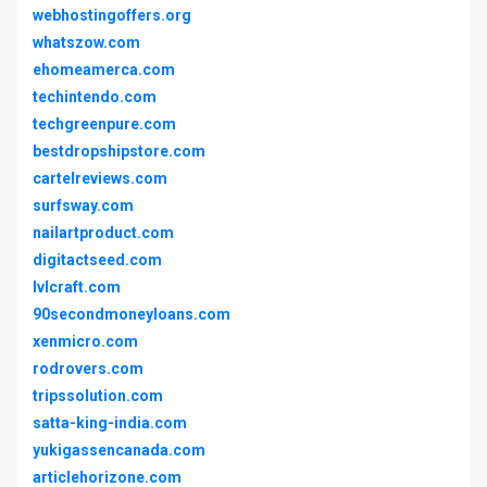
webhostingoffers.org
whatszow.com
ehomeamerca.com
techintendo.com
techgreenpure.com
bestdropshipstore.com
cartelreviews.com
surfsway.com
nailartproduct.com
digitactseed.com
lvlcraft.com
90secondmoneyloans.com
xenmicro.com
rodrovers.com
tripssolution.com
satta-king-india.com
yukigassencanada.com
articlehorizone.com