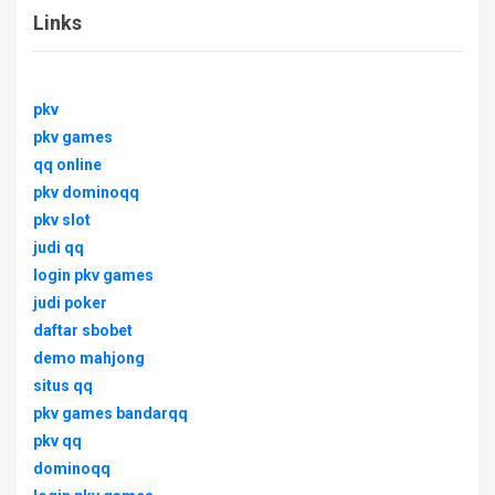
Links
pkv
pkv games
qq online
pkv dominoqq
pkv slot
judi qq
login pkv games
judi poker
daftar sbobet
demo mahjong
situs qq
pkv games bandarqq
pkv qq
dominoqq