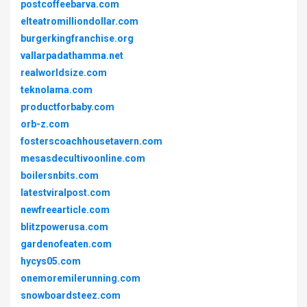
postcoffeebarva.com
elteatromilliondollar.com
burgerkingfranchise.org
vallarpadathamma.net
realworldsize.com
teknolama.com
productforbaby.com
orb-z.com
fosterscoachhousetavern.com
mesasdecultivoonline.com
boilersnbits.com
latestviralpost.com
newfreearticle.com
blitzpowerusa.com
gardenofeaten.com
hycys05.com
onemoremilerunning.com
snowboardsteez.com