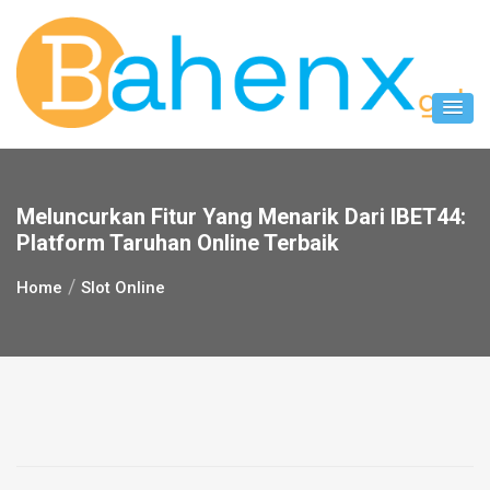
Skip
to
content
Meluncurkan Fitur Yang Menarik Dari IBET44:
Platform Taruhan Online Terbaik
Home
Slot Online