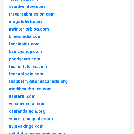
droidwindow.com
freeprsubmission.com
ufagold666.com
myinteriorblog.com
bnewsindia.com
techiepick.com
bamzyshop.com
pondycars.com
techonfutures.com
techoologic.com
raspberryketonescanada.org
medihealthrules.com
usathrill.com
vshapedental.com
canfandalucia.org
yourengineguide.com
nybreakings.com
outstationcabsservices.com