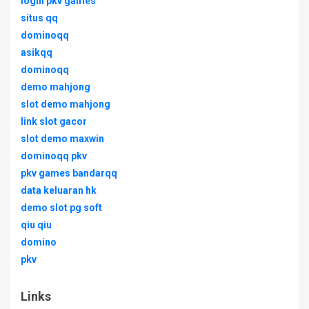
login pkv games
situs qq
dominoqq
asikqq
dominoqq
demo mahjong
slot demo mahjong
link slot gacor
slot demo maxwin
dominoqq pkv
pkv games bandarqq
data keluaran hk
demo slot pg soft
qiu qiu
domino
pkv
Links