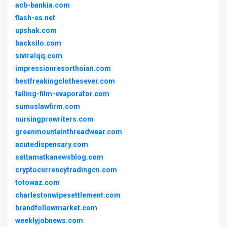
acb-bankia.com
flash-es.net
upshak.com
backsilo.com
siviralqq.com
impressionresorthoian.com
bestfreakingclothesever.com
falling-film-evaporator.com
sumuslawfirm.com
nursingprowriters.com
greenmountainthreadwear.com
acutedispensary.com
sattamatkanewsblog.com
cryptocurrencytradingcn.com
totowaz.com
charlestonwipesettlement.com
brandfollowmarket.com
weeklyjobnews.com