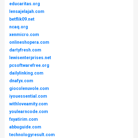
educaritas.org
lensajelajah.com
betflik09.net
ncaq.org
xenmicro.com
onlineshopera.com
dartyfresh.com
lewisenterprises.net
pcsoftwarefree.org
dailylinking.com
dnafyx.com
giocolenuvole.com
iyouessential.com
withloveamity.com
youlearncode.com
fxyatirim.com
abbuguide.com
technologyresult.com