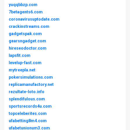
yuqqbbzp.com
7betagents6.com
coronavirusuptodate.com
crackinstreams.com
gadgetspak.com
gearsngadget.com
hireseodoctor.com
lapsfit.com
levelup-fast.com
mytreepla.net
pokersimulations.com
replicamanufactory.net
rezultate-loto.info
splendifulous.com
sportsrecords4u.com
topceleberites.com
ufabetting8m4.com
ufabetunionum3.com