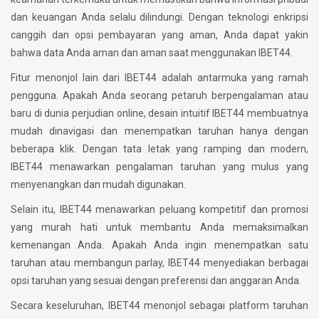
dan keuangan Anda selalu dilindungi. Dengan teknologi enkripsi
canggih dan opsi pembayaran yang aman, Anda dapat yakin
bahwa data Anda aman dan aman saat menggunakan IBET44.
Fitur menonjol lain dari IBET44 adalah antarmuka yang ramah
pengguna. Apakah Anda seorang petaruh berpengalaman atau
baru di dunia perjudian online, desain intuitif IBET44 membuatnya
mudah dinavigasi dan menempatkan taruhan hanya dengan
beberapa klik. Dengan tata letak yang ramping dan modern,
IBET44 menawarkan pengalaman taruhan yang mulus yang
menyenangkan dan mudah digunakan.
Selain itu, IBET44 menawarkan peluang kompetitif dan promosi
yang murah hati untuk membantu Anda memaksimalkan
kemenangan Anda. Apakah Anda ingin menempatkan satu
taruhan atau membangun parlay, IBET44 menyediakan berbagai
opsi taruhan yang sesuai dengan preferensi dan anggaran Anda.
Secara keseluruhan, IBET44 menonjol sebagai platform taruhan