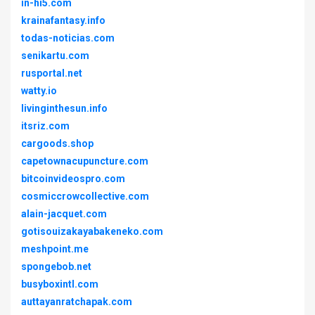
in-hi5.com
krainafantasy.info
todas-noticias.com
senikartu.com
rusportal.net
watty.io
livinginthesun.info
itsriz.com
cargoods.shop
capetownacupuncture.com
bitcoinvideospro.com
cosmiccrowcollective.com
alain-jacquet.com
gotisouizakayabakeneko.com
meshpoint.me
spongebob.net
busyboxintl.com
auttayanratchapak.com