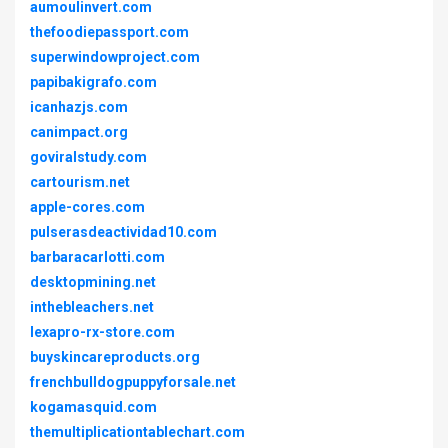
aumoulinvert.com
thefoodiepassport.com
superwindowproject.com
papibakigrafo.com
icanhazjs.com
canimpact.org
goviralstudy.com
cartourism.net
apple-cores.com
pulserasdeactividad10.com
barbaracarlotti.com
desktopmining.net
inthebleachers.net
lexapro-rx-store.com
buyskincareproducts.org
frenchbulldogpuppyforsale.net
kogamasquid.com
themultiplicationtablechart.com