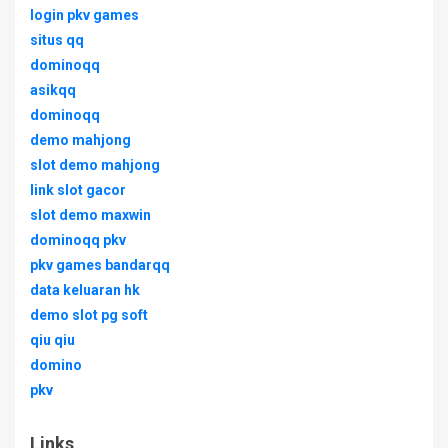
login pkv games
situs qq
dominoqq
asikqq
dominoqq
demo mahjong
slot demo mahjong
link slot gacor
slot demo maxwin
dominoqq pkv
pkv games bandarqq
data keluaran hk
demo slot pg soft
qiu qiu
domino
pkv
Links