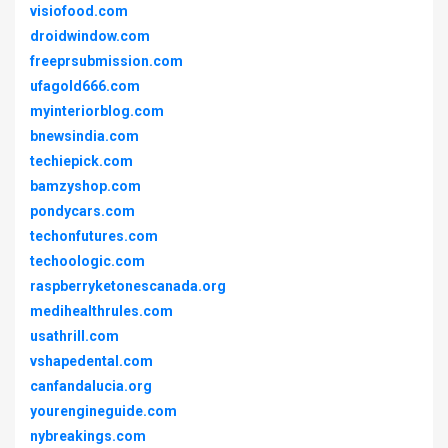
visiofood.com
droidwindow.com
freeprsubmission.com
ufagold666.com
myinteriorblog.com
bnewsindia.com
techiepick.com
bamzyshop.com
pondycars.com
techonfutures.com
techoologic.com
raspberryketonescanada.org
medihealthrules.com
usathrill.com
vshapedental.com
canfandalucia.org
yourengineguide.com
nybreakings.com