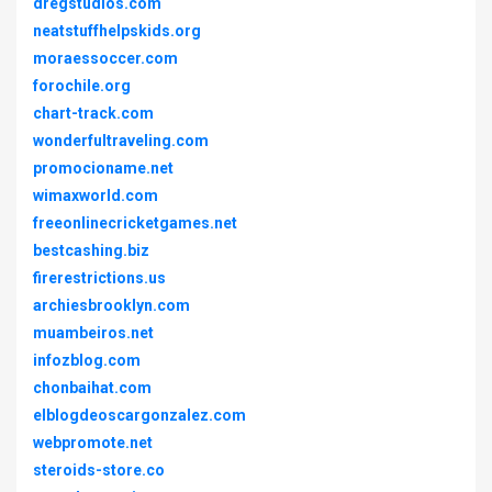
dregstudios.com
neatstuffhelpskids.org
moraessoccer.com
forochile.org
chart-track.com
wonderfultraveling.com
promocioname.net
wimaxworld.com
freeonlinecricketgames.net
bestcashing.biz
firerestrictions.us
archiesbrooklyn.com
muambeiros.net
infozblog.com
chonbaihat.com
elblogdeoscargonzalez.com
webpromote.net
steroids-store.co