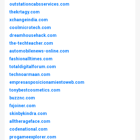
outstationcabsservices.com
thekrtagy.com
xchangeindia.com
coolmicrotech.com
dreamhousehack.com
the-techteacher.com
automobilenews-online.com
fashionalltimes.com
totaldigitalforum.com
technoarmaan.com
empresasposicionamientoweb.com
tonybestcosmetics.com
buzznc.com
fxjoiner.com
skinbykindra.com
alltherageface.com
codenational.com
progameexplorer.com