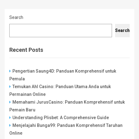
Search
Search
Recent Posts
Pengertian Saung4D: Panduan Komprehensif untuk
Pemula
Temukan Ahl Casino: Panduan Utama Anda untuk
Permainan Online
Memahami JurusCasino: Panduan Komprehensif untuk
Pemain Baru
Understanding Plisbet: A Comprehensive Guide
Menjelajahi Bunga99: Panduan Komprehensif Taruhan
Online