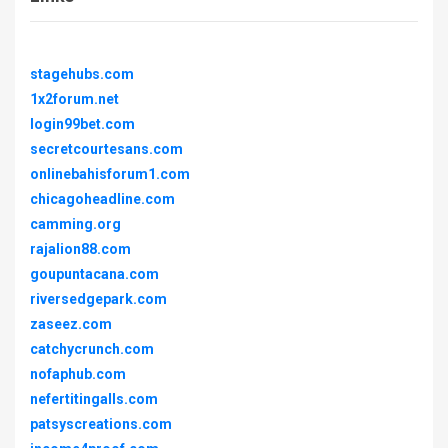
stagehubs.com
1x2forum.net
login99bet.com
secretcourtesans.com
onlinebahisforum1.com
chicagoheadline.com
camming.org
rajalion88.com
goupuntacana.com
riversedgepark.com
zaseez.com
catchycrunch.com
nofaphub.com
nefertitingalls.com
patsyscreations.com