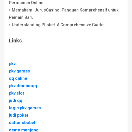
Permainan Online
Memahami JurusCasino: Panduan Komprehensif untuk
Pemain Baru
Understanding Plisbet: A Comprehensive Guide
Links
pkv
pkv games
qq online
pkv dominoqq
pkv slot
judi qq
login pkv games
judi poker
daftar sbobet
demo mahjong