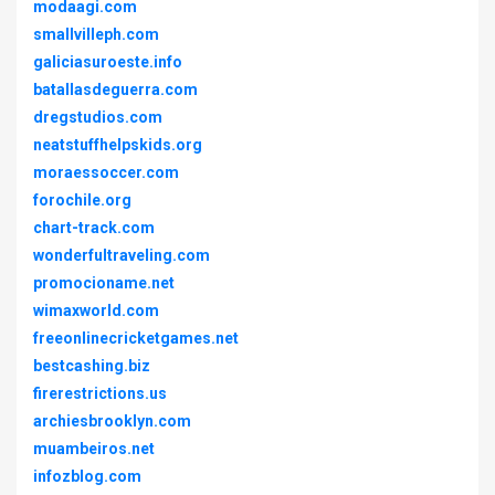
modaagi.com
smallvilleph.com
galiciasuroeste.info
batallasdeguerra.com
dregstudios.com
neatstuffhelpskids.org
moraessoccer.com
forochile.org
chart-track.com
wonderfultraveling.com
promocioname.net
wimaxworld.com
freeonlinecricketgames.net
bestcashing.biz
firerestrictions.us
archiesbrooklyn.com
muambeiros.net
infozblog.com