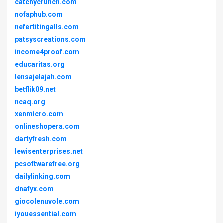
catchycrunch.com
nofaphub.com
nefertitingalls.com
patsyscreations.com
income4proof.com
educaritas.org
lensajelajah.com
betflik09.net
ncaq.org
xenmicro.com
onlineshopera.com
dartyfresh.com
lewisenterprises.net
pcsoftwarefree.org
dailylinking.com
dnafyx.com
giocolenuvole.com
iyouessential.com