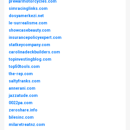
prewarmotorcycles.com
simracinglinks.com
dosyamerkezi.net
le-surrealisme.com
showcasebeauty.com
insurancepolicyexpert.com
statkeycompany.com
carolinadeckbuilders.com
topinvestingblog.com
top50tools.com
the-rep.com
saltyfranks.com
annerani.com
jazzatude.com
0022pa.com
zeroshare.info
bilesinc.com
milaretreatnz.com