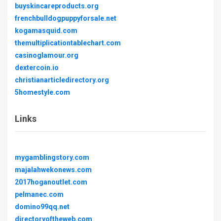
buyskincareproducts.org
frenchbulldogpuppyforsale.net
kogamasquid.com
themultiplicationtablechart.com
casinoglamour.org
dextercoin.io
christianarticledirectory.org
5homestyle.com
Links
mygamblingstory.com
majalahwekonews.com
2017hoganoutlet.com
pelmanec.com
domino99qq.net
directoryoftheweb.com