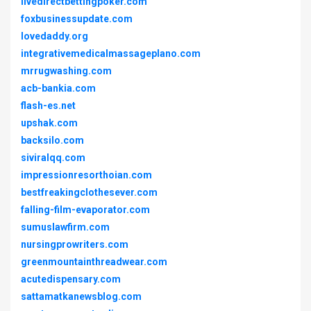
livedirectbettingpoker.com
foxbusinessupdate.com
lovedaddy.org
integrativemedicalmassageplano.com
mrrugwashing.com
acb-bankia.com
flash-es.net
upshak.com
backsilo.com
siviralqq.com
impressionresorthoian.com
bestfreakingclothesever.com
falling-film-evaporator.com
sumuslawfirm.com
nursingprowriters.com
greenmountainthreadwear.com
acutedispensary.com
sattamatkanewsblog.com