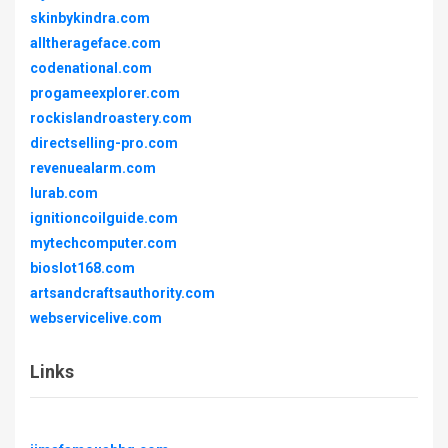
skinbykindra.com
alltherageface.com
codenational.com
progameexplorer.com
rockislandroastery.com
directselling-pro.com
revenuealarm.com
lurab.com
ignitioncoilguide.com
mytechcomputer.com
bioslot168.com
artsandcraftsauthority.com
webservicelive.com
Links