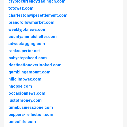
cryptocurrencytradingcn.com
totowaz.com
charlestonwipesettlement.com
brandfollowmarket.com
weeklyjobnews.com
countyanimalshelter.com
adwebtagging.com
ranksuperior.net
babystepahead.com
destinationoverlooked.com
gamblingamount.com
hillclimbwax.com
hnopse.com
occasionnews.com
lustofmoney.com
timebusinesszone.com
peppers-reflection.com
tuneoflife.com