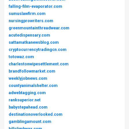
falling-film-evaporator.com
sumuslawfirm.com
nursingprowriters.com
greenmountainthreadwear.com
acutedispensary.com
sattamatkanewsblog.com
cryptocurrencytradingcn.com
totowaz.com
charlestonwipesettlement.com
brandfollowmarket.com
weeklyjobnews.com
countyanimalshelter.com
adwebtagging.com
ranksuperior.net
babystepahead.com
destinationoverlooked.com
gamblingamount.com
hillclimbwax.com