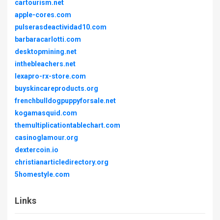
cartourism.net
apple-cores.com
pulserasdeactividad10.com
barbaracarlotti.com
desktopmining.net
inthebleachers.net
lexapro-rx-store.com
buyskincareproducts.org
frenchbulldogpuppyforsale.net
kogamasquid.com
themultiplicationtablechart.com
casinoglamour.org
dextercoin.io
christianarticledirectory.org
5homestyle.com
Links