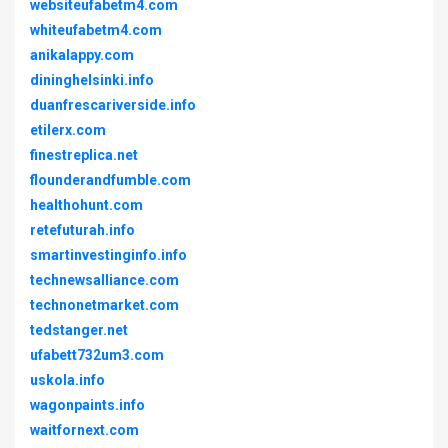
websiteufabetm4.com
whiteufabetm4.com
anikalappy.com
dininghelsinki.info
duanfrescariverside.info
etilerx.com
finestreplica.net
flounderandfumble.com
healthohunt.com
retefuturah.info
smartinvestinginfo.info
technewsalliance.com
technonetmarket.com
tedstanger.net
ufabett732um3.com
uskola.info
wagonpaints.info
waitfornext.com