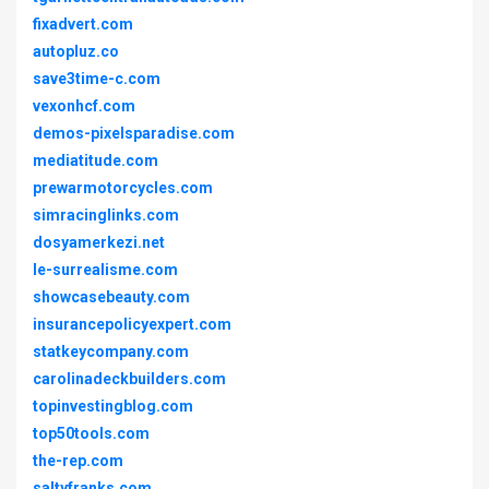
fixadvert.com
autopluz.co
save3time-c.com
vexonhcf.com
demos-pixelsparadise.com
mediatitude.com
prewarmotorcycles.com
simracinglinks.com
dosyamerkezi.net
le-surrealisme.com
showcasebeauty.com
insurancepolicyexpert.com
statkeycompany.com
carolinadeckbuilders.com
topinvestingblog.com
top50tools.com
the-rep.com
saltyfranks.com