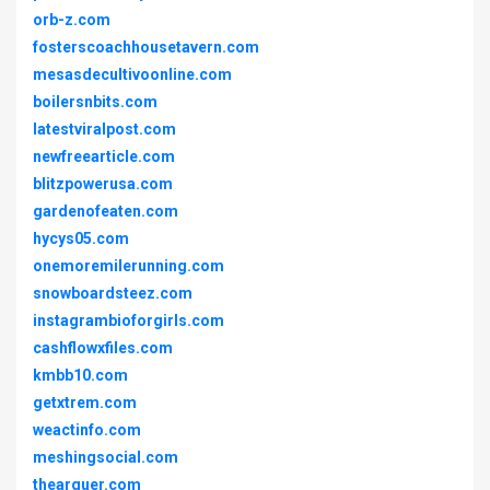
orb-z.com
fosterscoachhousetavern.com
mesasdecultivoonline.com
boilersnbits.com
latestviralpost.com
newfreearticle.com
blitzpowerusa.com
gardenofeaten.com
hycys05.com
onemoremilerunning.com
snowboardsteez.com
instagrambioforgirls.com
cashflowxfiles.com
kmbb10.com
getxtrem.com
weactinfo.com
meshingsocial.com
thearguer.com