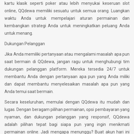
kartu klasik seperti poker atau lebih menyukai keseruan slot
online, QQdewa memiliki sesuatu untuk semua orang. Luangkan
waktu Anda untuk mempelajari aturan permainan dan
kembangkan strategi Anda untuk meningkatkan peluang Anda
untuk menang.
Dukungan Pelanggan
Jika Anda memiliki pertanyaan atau mengalami masalah apa pun
saat bermain di QQdewa, jangan ragu untuk menghubungi tim
dukungan pelanggan platform. Mereka tersedia 24/7 untuk
membantu Anda dengan pertanyaan apa pun yang Anda miliki
dan dapat membantu menyelesaikan masalah apa pun yang
Anda temui saat bermain.
Secara keseluruhan, memulai dengan QQdewa itu mudah dan
lugas. Dengan beragam pilihan permainan, opsi pembayaran yang
nyaman, dan dukungan pelanggan yang responsif, QQdewa
adalah pilihan tepat bagi siapa pun yang ingin menikmati
permainan online. Jadi mengapa menunggu? Buat akun hari ini