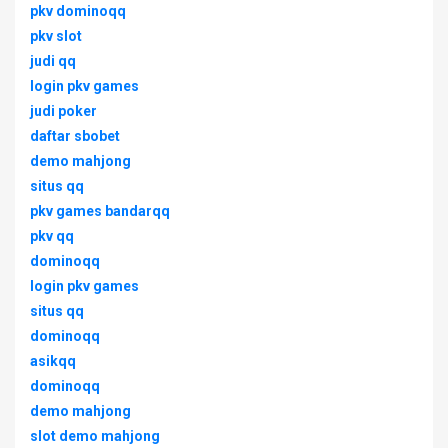
pkv dominoqq
pkv slot
judi qq
login pkv games
judi poker
daftar sbobet
demo mahjong
situs qq
pkv games bandarqq
pkv qq
dominoqq
login pkv games
situs qq
dominoqq
asikqq
dominoqq
demo mahjong
slot demo mahjong