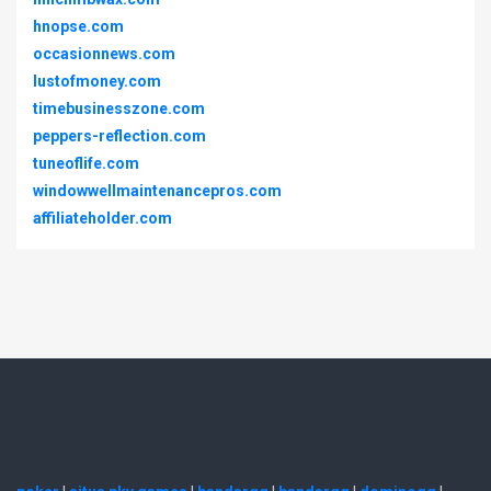
hnopse.com
occasionnews.com
lustofmoney.com
timebusinesszone.com
peppers-reflection.com
tuneoflife.com
windowwellmaintenancepros.com
affiliateholder.com