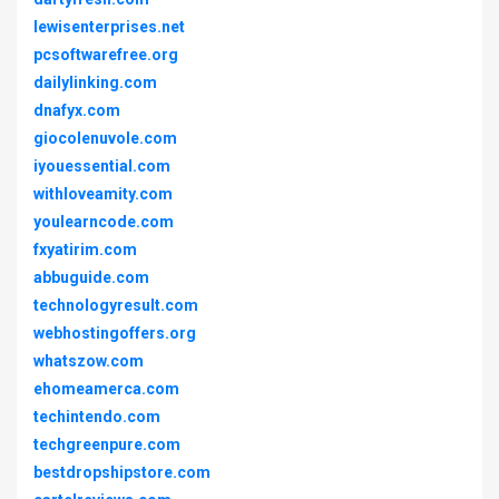
lewisenterprises.net
pcsoftwarefree.org
dailylinking.com
dnafyx.com
giocolenuvole.com
iyouessential.com
withloveamity.com
youlearncode.com
fxyatirim.com
abbuguide.com
technologyresult.com
webhostingoffers.org
whatszow.com
ehomeamerca.com
techintendo.com
techgreenpure.com
bestdropshipstore.com