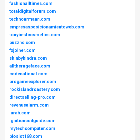
fashionalltimes.com
totaldigitalforum.com
technoarmaan.com
empresasposicionamientoweb.com
tonybestcosmetics.com
buzznc.com
fxjoiner.com
skinbykindra.com
alltherageface.com
codenational.com
progameexplorer.com
rockislandroastery.com
directselling-pro.com
revenuealarm.com
lurab.com
ignitioncoilguide.com
mytechcomputer.com
bioslot168.com