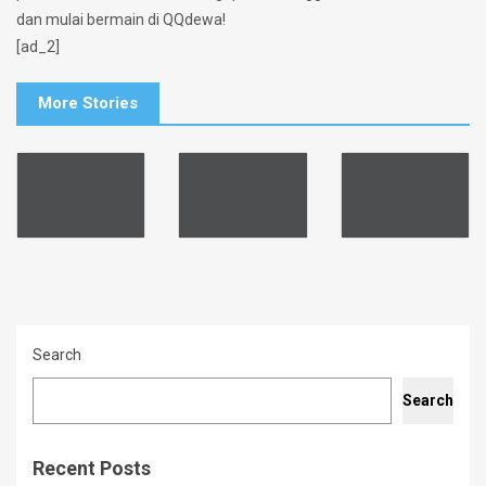
dan mulai bermain di QQdewa!
[ad_2]
More Stories
Search
Search
Recent Posts