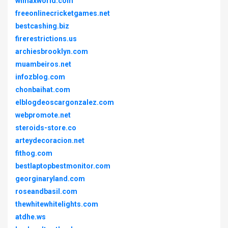
wimaxworld.com
freeonlinecricketgames.net
bestcashing.biz
firerestrictions.us
archiesbrooklyn.com
muambeiros.net
infozblog.com
chonbaihat.com
elblogdeoscargonzalez.com
webpromote.net
steroids-store.co
arteydecoracion.net
fithog.com
bestlaptopbestmonitor.com
georginaryland.com
roseandbasil.com
thewhitewhitelights.com
atdhe.ws