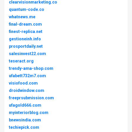
clearvisionmarketing.co
quantum-code.co
whatnews.me
final-dream.com
finest-replica.net
gestioneinh.info
prosportdaily.net
salesinvest22.com
teseract.org
trendy-ama-shop.com
ufabett732m7.com
visiofood.com
droidwindow.com
freeprsubmission.com
ufagold666.com
myinteriorblog.com
bnewsindia.com
techiepick.com