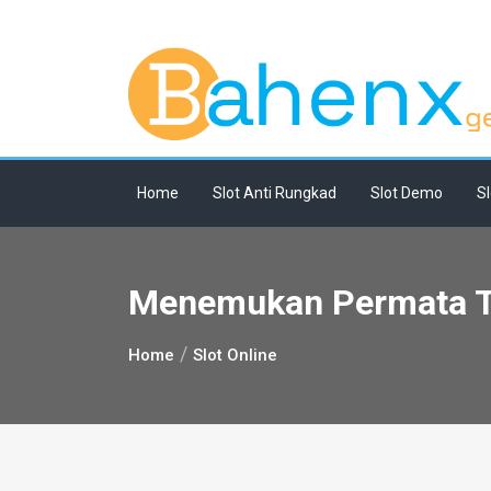
Skip
to
content
Home
Slot Anti Rungkad
Slot Demo
Sl
Menemukan Permata T
Home
Slot Online