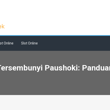
ot Online
Slot Online
ersembunyi Paushoki: Pandua