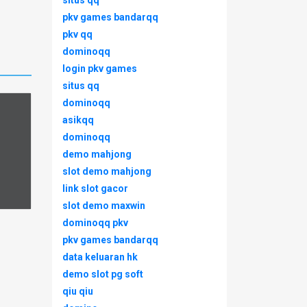
situs qq
pkv games bandarqq
pkv qq
dominoqq
login pkv games
situs qq
dominoqq
asikqq
dominoqq
demo mahjong
slot demo mahjong
link slot gacor
slot demo maxwin
dominoqq pkv
pkv games bandarqq
data keluaran hk
demo slot pg soft
qiu qiu