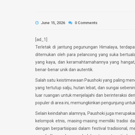
June 15, 2026
0 Comments
[ad_1]
Terletak di jantung pegunungan Himalaya, terda
ditemukan oleh para pelancong yang suka bertua
yang kaya, dan keramahtamahannya yang hangat,
benar-benar unik dan autentik.
Salah satu keistimewaan Paushoki yang paling men
yang tertutup salju, hutan lebat, dan sungai seben
luar ruangan untuk menjelajahi dan berinteraksi d
populer di area ini, memungkinkan pengunjung unt
Selain keindahan alamnya, Paushoki juga merupakan
kelompok etnis, masing-masing memiliki tradisi d
dengan berpartisipasi dalam festival tradisional, 