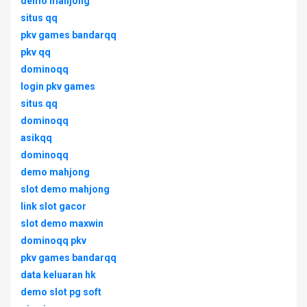
demo mahjong
situs qq
pkv games bandarqq
pkv qq
dominoqq
login pkv games
situs qq
dominoqq
asikqq
dominoqq
demo mahjong
slot demo mahjong
link slot gacor
slot demo maxwin
dominoqq pkv
pkv games bandarqq
data keluaran hk
demo slot pg soft