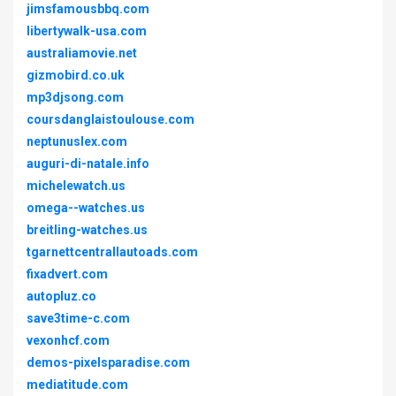
jimsfamousbbq.com
libertywalk-usa.com
australiamovie.net
gizmobird.co.uk
mp3djsong.com
coursdanglaistoulouse.com
neptunuslex.com
auguri-di-natale.info
michelewatch.us
omega--watches.us
breitling-watches.us
tgarnettcentrallautoads.com
fixadvert.com
autopluz.co
save3time-c.com
vexonhcf.com
demos-pixelsparadise.com
mediatitude.com