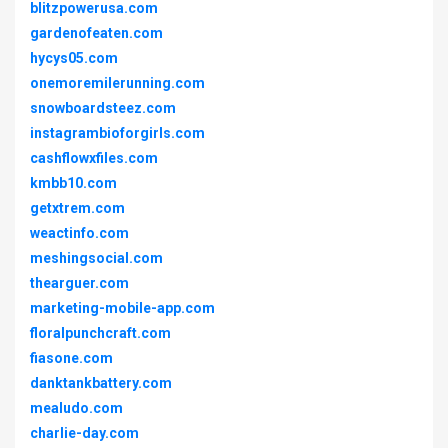
blitzpowerusa.com
gardenofeaten.com
hycys05.com
onemoremilerunning.com
snowboardsteez.com
instagrambioforgirls.com
cashflowxfiles.com
kmbb10.com
getxtrem.com
weactinfo.com
meshingsocial.com
thearguer.com
marketing-mobile-app.com
floralpunchcraft.com
fiasone.com
danktankbattery.com
mealudo.com
charlie-day.com