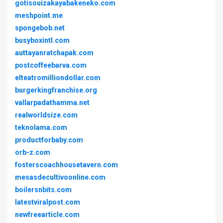
gotisouizakayabakeneko.com
meshpoint.me
spongebob.net
busyboxintl.com
auttayanratchapak.com
postcoffeebarva.com
elteatromilliondollar.com
burgerkingfranchise.org
vallarpadathamma.net
realworldsize.com
teknolama.com
productforbaby.com
orb-z.com
fosterscoachhousetavern.com
mesasdecultivoonline.com
boilersnbits.com
latestviralpost.com
newfreearticle.com