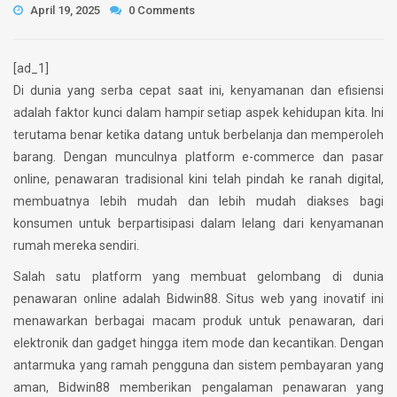
April 19, 2025
0 Comments
[ad_1]
Di dunia yang serba cepat saat ini, kenyamanan dan efisiensi
adalah faktor kunci dalam hampir setiap aspek kehidupan kita. Ini
terutama benar ketika datang untuk berbelanja dan memperoleh
barang. Dengan munculnya platform e-commerce dan pasar
online, penawaran tradisional kini telah pindah ke ranah digital,
membuatnya lebih mudah dan lebih mudah diakses bagi
konsumen untuk berpartisipasi dalam lelang dari kenyamanan
rumah mereka sendiri.
Salah satu platform yang membuat gelombang di dunia
penawaran online adalah Bidwin88. Situs web yang inovatif ini
menawarkan berbagai macam produk untuk penawaran, dari
elektronik dan gadget hingga item mode dan kecantikan. Dengan
antarmuka yang ramah pengguna dan sistem pembayaran yang
aman, Bidwin88 memberikan pengalaman penawaran yang