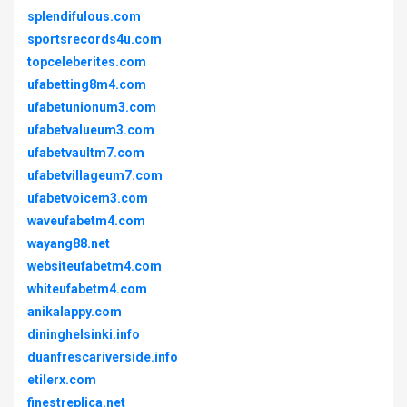
splendifulous.com
sportsrecords4u.com
topceleberites.com
ufabetting8m4.com
ufabetunionum3.com
ufabetvalueum3.com
ufabetvaultm7.com
ufabetvillageum7.com
ufabetvoicem3.com
waveufabetm4.com
wayang88.net
websiteufabetm4.com
whiteufabetm4.com
anikalappy.com
dininghelsinki.info
duanfrescariverside.info
etilerx.com
finestreplica.net