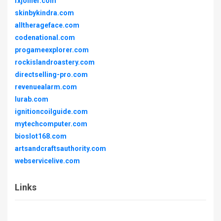
fxjoiner.com
skinbykindra.com
alltherageface.com
codenational.com
progameexplorer.com
rockislandroastery.com
directselling-pro.com
revenuealarm.com
lurab.com
ignitioncoilguide.com
mytechcomputer.com
bioslot168.com
artsandcraftsauthority.com
webservicelive.com
Links