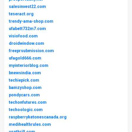
salesinvest22.com
teseract.org
trendy-ama-shop.com
ufabett732m7.com
visiofood.com
droidwindow.com
freeprsubmission.com
ufagold666.com
myinteriorblog.com
bnewsindia.com
techiepick.com
bamzyshop.com
pondycars.com
techonfutures.com
techoologic.com
raspberryketonescanada.org
medihealthrules.com
usathrill.com