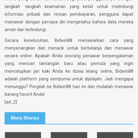
langkah -langkah keamanan yang ketat untuk melindungi
informasi pribadi dan rincian pembayaran, pengguna dapat
menawar dengan percaya diri mengetahui bahwa data mereka
aman dan terlindungi.
Secara keseluruhan, Bidwin88 menawarkan cara yang
menyenangkan dan menarik untuk berbelanja dan menawar
secara online. Apakah Anda seorang penawar berpengalaman
yang mencari tantangan baru atau pemula yang ingin
mencelupkan jari kaki Anda ke dunia lelang online, Bidwin88
adalah platform yang sempurna untuk dijelajahi. Jadi mengapa
menunggu? Pergilah ke Bidwin88 hari ini dan mulailah menawar
barang favorit Anda!
[ad_2]
More Stories