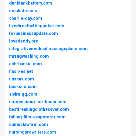
danktankbattery.com
mealudo.com
charlie-day.com
livedirectbettingpoker.com
foxbusinessupdate.com
lovedaddy.org
integrativemedicalmassageplano.com
mrrugwashing.com
acb-bankia.com
flash-es.net
upshak.com
backsilo.com
siviralqq.com
impressionresorthoian.com
bestfreakingclothesever.com
falling-film-evaporator.com
sumuslawfirm.com
nursingprowriters.com