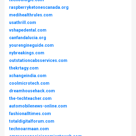
raspberryketonescanada.org
medihealthrules.com
usathrill.com
vshapedental.com
canfandalucia.org
yourengineguide.com
nybreakings.com
outstationcabsservices.com
thekrtagy.com
xchangeindia.com
coolmicrotech.com
dreamhousehack.com
the-techteacher.com
automobilenews-online.com
fashionalltimes.com
totaldigitalforum.com
technoarmaan.com