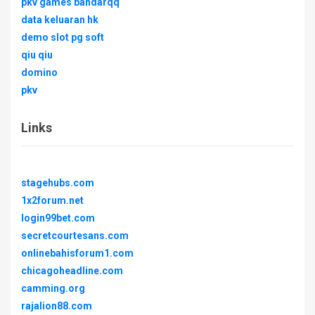
pkv games bandarqq
data keluaran hk
demo slot pg soft
qiu qiu
domino
pkv
Links
stagehubs.com
1x2forum.net
login99bet.com
secretcourtesans.com
onlinebahisforum1.com
chicagoheadline.com
camming.org
rajalion88.com