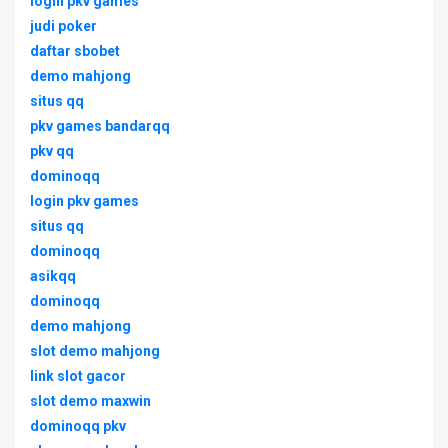
login pkv games
judi poker
daftar sbobet
demo mahjong
situs qq
pkv games bandarqq
pkv qq
dominoqq
login pkv games
situs qq
dominoqq
asikqq
dominoqq
demo mahjong
slot demo mahjong
link slot gacor
slot demo maxwin
dominoqq pkv