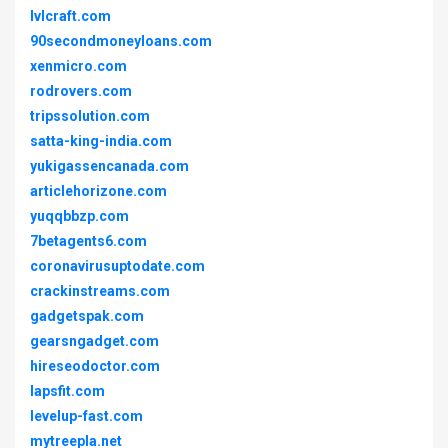
lvlcraft.com
90secondmoneyloans.com
xenmicro.com
rodrovers.com
tripssolution.com
satta-king-india.com
yukigassencanada.com
articlehorizone.com
yuqqbbzp.com
7betagents6.com
coronavirusuptodate.com
crackinstreams.com
gadgetspak.com
gearsngadget.com
hireseodoctor.com
lapsfit.com
levelup-fast.com
mytreepla.net