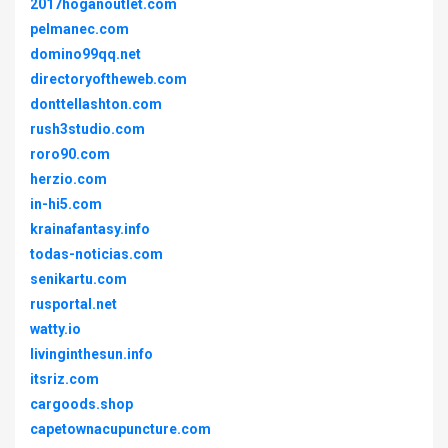
2017hoganoutlet.com
pelmanec.com
domino99qq.net
directoryoftheweb.com
donttellashton.com
rush3studio.com
roro90.com
herzio.com
in-hi5.com
krainafantasy.info
todas-noticias.com
senikartu.com
rusportal.net
watty.io
livinginthesun.info
itsriz.com
cargoods.shop
capetownacupuncture.com