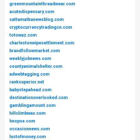
greenmountainthreadwear.com
acutedispensary.com
sattamatkanewsblog.com
cryptocurrencytradingcn.com
totowaz.com
charlestonwipesettlement.com
brandfollowmarket.com
weeklyjobnews.com
countyanimalshelter.com
adwebtagging.com
ranksuperior.net
babystepahead.com
destinationoverlooked.com
gamblingamount.com
hillclimbwax.com
hnopse.com
occasionnews.com
lustofmoney.com