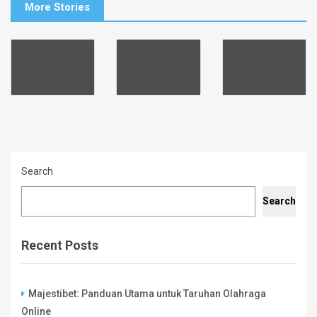
More Stories
Search
Search
Recent Posts
Majestibet: Panduan Utama untuk Taruhan Olahraga
Online