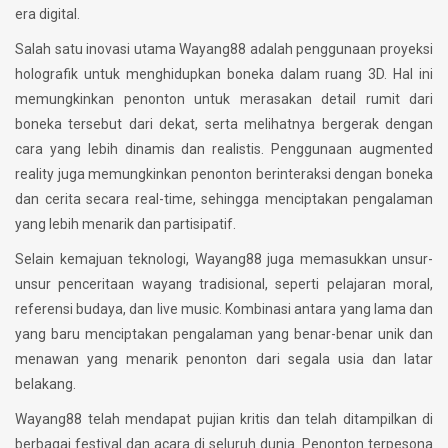
era digital.
Salah satu inovasi utama Wayang88 adalah penggunaan proyeksi
holografik untuk menghidupkan boneka dalam ruang 3D. Hal ini
memungkinkan penonton untuk merasakan detail rumit dari
boneka tersebut dari dekat, serta melihatnya bergerak dengan
cara yang lebih dinamis dan realistis. Penggunaan augmented
reality juga memungkinkan penonton berinteraksi dengan boneka
dan cerita secara real-time, sehingga menciptakan pengalaman
yang lebih menarik dan partisipatif.
Selain kemajuan teknologi, Wayang88 juga memasukkan unsur-
unsur penceritaan wayang tradisional, seperti pelajaran moral,
referensi budaya, dan live music. Kombinasi antara yang lama dan
yang baru menciptakan pengalaman yang benar-benar unik dan
menawan yang menarik penonton dari segala usia dan latar
belakang.
Wayang88 telah mendapat pujian kritis dan telah ditampilkan di
berbagai festival dan acara di seluruh dunia. Penonton terpesona