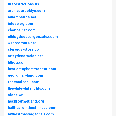
firerestrictions.us
archiesbrooklyn.com
muambeiros.net
infozblog.com
chonbaihat.com
elblogdeoscargonzalez.com
webpromote.net
steroids-store.co
arteydecoracion.net
fithog.com
bestlaptopbestmonitor.com
georginaryland.com
roseandbasil.com
thewhitewhitelights.com
atdhe.ws
heckrodtwetland.org
halfheardinthestillness.com
mybestmassagechair.com