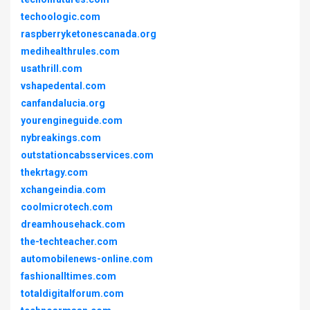
techoologic.com
raspberryketonescanada.org
medihealthrules.com
usathrill.com
vshapedental.com
canfandalucia.org
yourengineguide.com
nybreakings.com
outstationcabsservices.com
thekrtagy.com
xchangeindia.com
coolmicrotech.com
dreamhousehack.com
the-techteacher.com
automobilenews-online.com
fashionalltimes.com
totaldigitalforum.com