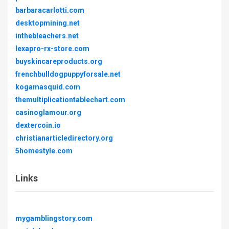
barbaracarlotti.com
desktopmining.net
inthebleachers.net
lexapro-rx-store.com
buyskincareproducts.org
frenchbulldogpuppyforsale.net
kogamasquid.com
themultiplicationtablechart.com
casinoglamour.org
dextercoin.io
christianarticledirectory.org
5homestyle.com
Links
mygamblingstory.com