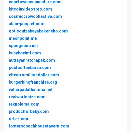
capetownacupuncture.com
bitcoinvideospro.com
cosmiccrowcollective.com
alain-jacquet.com
gotisouizakayabakeneko.com
meshpoint.me
spongebob.net
busyboxintl.com
auttayanratchapak.com
postcoffeebarva.com
elteatromilliondollar.com
burgerkingfranchise.org
vallarpadathamma.net
realworldsize.com
teknolama.com
productforbaby.com
orb-z.com
fosterscoachhousetavern.com