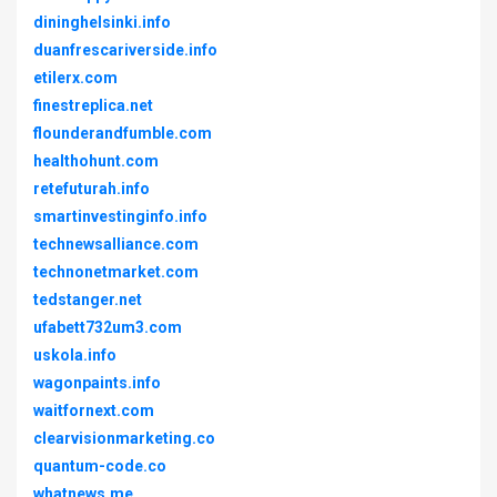
dininghelsinki.info
duanfrescariverside.info
etilerx.com
finestreplica.net
flounderandfumble.com
healthohunt.com
retefuturah.info
smartinvestinginfo.info
technewsalliance.com
technonetmarket.com
tedstanger.net
ufabett732um3.com
uskola.info
wagonpaints.info
waitfornext.com
clearvisionmarketing.co
quantum-code.co
whatnews.me