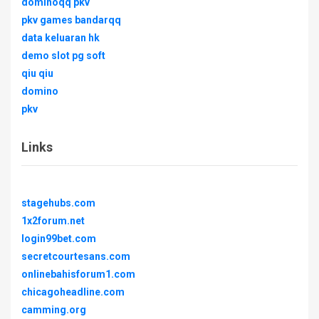
dominoqq pkv
pkv games bandarqq
data keluaran hk
demo slot pg soft
qiu qiu
domino
pkv
Links
stagehubs.com
1x2forum.net
login99bet.com
secretcourtesans.com
onlinebahisforum1.com
chicagoheadline.com
camming.org