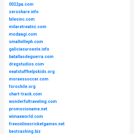
0022pa.com
zeroshare.info
bilesinc.com
milaretreatnz.com
modaagi.com
smallvilleph.com
galiciasuroeste.info
batallasdeguerra.com
dregstudios.com
neatstuffhelpskids.org
moraessoccer.com
forochile.org
chart-track.com
wonderfultraveling.com
promocioname.net
wimaxworld.com
freeonlinecricketgames.net
bestcashing.biz