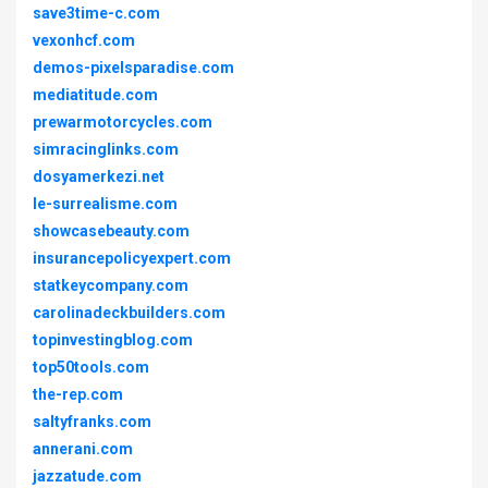
save3time-c.com
vexonhcf.com
demos-pixelsparadise.com
mediatitude.com
prewarmotorcycles.com
simracinglinks.com
dosyamerkezi.net
le-surrealisme.com
showcasebeauty.com
insurancepolicyexpert.com
statkeycompany.com
carolinadeckbuilders.com
topinvestingblog.com
top50tools.com
the-rep.com
saltyfranks.com
annerani.com
jazzatude.com