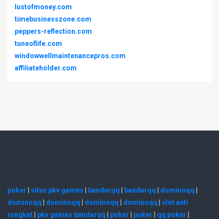
lustofmoney.com
timebusinesszone.com
peppers-reflection.com
tuneoflife.com
windowwellmaintenancepros.com
affiliateholder.com
poker
|
situs pkv games
|
bandarqq
|
bandarqq
|
dominoqq
|
dominoqq
|
dominoqq
|
dominoqq
|
dominoqq
|
slot anti
rungkat
|
pkv games bandarqq
|
poker
|
poker
|
qq poker
|