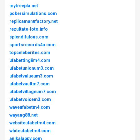
mytreepla.net
pokersimulations.com
replicamanufactory.net
rezultate-loto.info
splendifulous.com
sportsrecords4u.com
topceleberites.com
ufabetting8m4.com
ufabetunionum3.com
ufabetvalueum3.com
ufabetvaultm7.com
ufabetvillageum7.com
ufabetvoicem3.com
waveufabetm4.com
wayang88.net
websiteufabetm4.com
whiteufabetm4.com
anikalappy.com