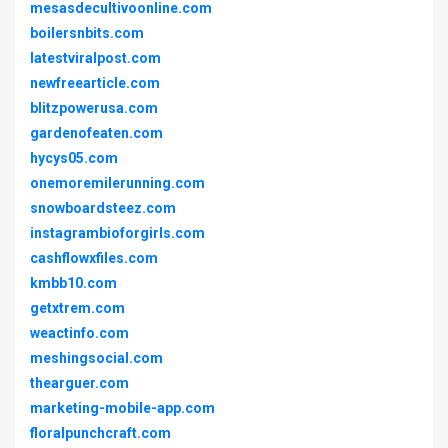
mesasdecultivoonline.com
boilersnbits.com
latestviralpost.com
newfreearticle.com
blitzpowerusa.com
gardenofeaten.com
hycys05.com
onemoremilerunning.com
snowboardsteez.com
instagrambioforgirls.com
cashflowxfiles.com
kmbb10.com
getxtrem.com
weactinfo.com
meshingsocial.com
thearguer.com
marketing-mobile-app.com
floralpunchcraft.com