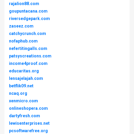
rajalion88.com
goupuntacana.com
riversedgepark.com
zaseez.com
catchycrunch.com
nofaphub.com
nefertitingalls.com
patsyscreations.com
income4proof.com
educaritas.org
lensajelajah.com
betflik09.net
ncaq.org
xenmicro.com
onlineshopera.com
dartyfresh.com
lewisenterprises.net
pcsoftwarefree.org