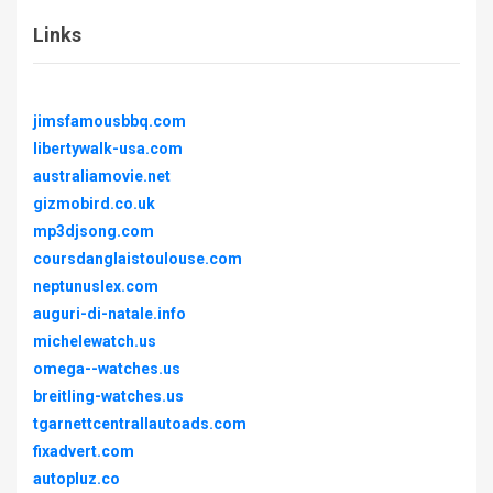
Links
jimsfamousbbq.com
libertywalk-usa.com
australiamovie.net
gizmobird.co.uk
mp3djsong.com
coursdanglaistoulouse.com
neptunuslex.com
auguri-di-natale.info
michelewatch.us
omega--watches.us
breitling-watches.us
tgarnettcentrallautoads.com
fixadvert.com
autopluz.co