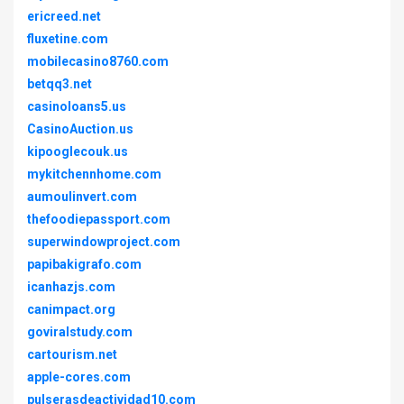
ericreed.net
fluxetine.com
mobilecasino8760.com
betqq3.net
casinoloans5.us
CasinoAuction.us
kipooglecouk.us
mykitchennhome.com
aumoulinvert.com
thefoodiepassport.com
superwindowproject.com
papibakigrafo.com
icanhazjs.com
canimpact.org
goviralstudy.com
cartourism.net
apple-cores.com
pulserasdeactividad10.com