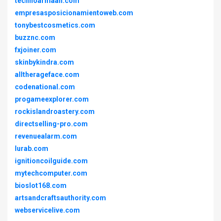
technoarmaan.com
empresasposicionamientoweb.com
tonybestcosmetics.com
buzznc.com
fxjoiner.com
skinbykindra.com
alltherageface.com
codenational.com
progameexplorer.com
rockislandroastery.com
directselling-pro.com
revenuealarm.com
lurab.com
ignitioncoilguide.com
mytechcomputer.com
bioslot168.com
artsandcraftsauthority.com
webservicelive.com