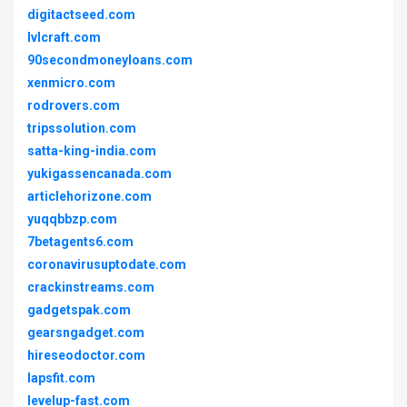
digitactseed.com
lvlcraft.com
90secondmoneyloans.com
xenmicro.com
rodrovers.com
tripssolution.com
satta-king-india.com
yukigassencanada.com
articlehorizone.com
yuqqbbzp.com
7betagents6.com
coronavirusuptodate.com
crackinstreams.com
gadgetspak.com
gearsngadget.com
hireseodoctor.com
lapsfit.com
levelup-fast.com