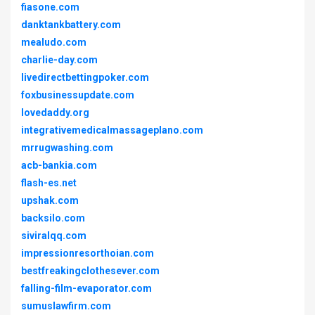
fiasone.com
danktankbattery.com
mealudo.com
charlie-day.com
livedirectbettingpoker.com
foxbusinessupdate.com
lovedaddy.org
integrativemedicalmassageplano.com
mrrugwashing.com
acb-bankia.com
flash-es.net
upshak.com
backsilo.com
siviralqq.com
impressionresorthoian.com
bestfreakingclothesever.com
falling-film-evaporator.com
sumuslawfirm.com