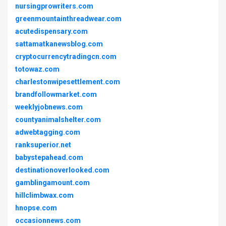
nursingprowriters.com
greenmountainthreadwear.com
acutedispensary.com
sattamatkanewsblog.com
cryptocurrencytradingcn.com
totowaz.com
charlestonwipesettlement.com
brandfollowmarket.com
weeklyjobnews.com
countyanimalshelter.com
adwebtagging.com
ranksuperior.net
babystepahead.com
destinationoverlooked.com
gamblingamount.com
hillclimbwax.com
hnopse.com
occasionnews.com