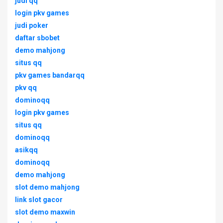
judi qq
login pkv games
judi poker
daftar sbobet
demo mahjong
situs qq
pkv games bandarqq
pkv qq
dominoqq
login pkv games
situs qq
dominoqq
asikqq
dominoqq
demo mahjong
slot demo mahjong
link slot gacor
slot demo maxwin