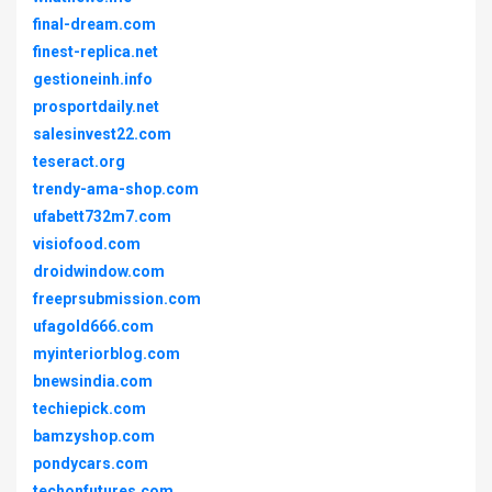
final-dream.com
finest-replica.net
gestioneinh.info
prosportdaily.net
salesinvest22.com
teseract.org
trendy-ama-shop.com
ufabett732m7.com
visiofood.com
droidwindow.com
freeprsubmission.com
ufagold666.com
myinteriorblog.com
bnewsindia.com
techiepick.com
bamzyshop.com
pondycars.com
techonfutures.com