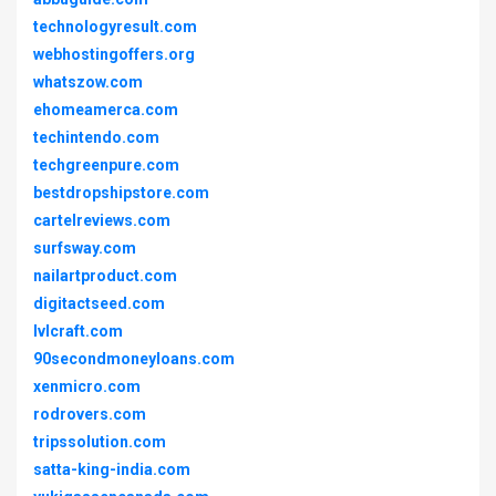
technologyresult.com
webhostingoffers.org
whatszow.com
ehomeamerca.com
techintendo.com
techgreenpure.com
bestdropshipstore.com
cartelreviews.com
surfsway.com
nailartproduct.com
digitactseed.com
lvlcraft.com
90secondmoneyloans.com
xenmicro.com
rodrovers.com
tripssolution.com
satta-king-india.com