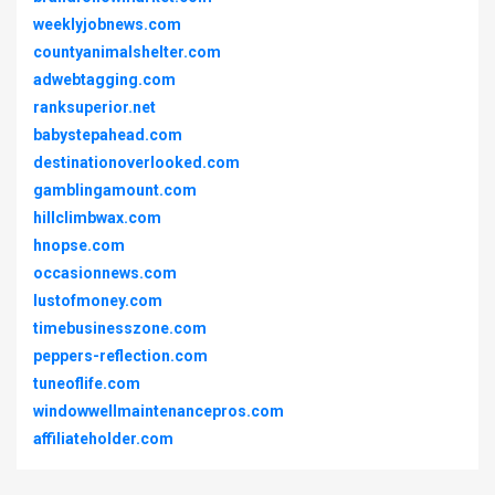
weeklyjobnews.com
countyanimalshelter.com
adwebtagging.com
ranksuperior.net
babystepahead.com
destinationoverlooked.com
gamblingamount.com
hillclimbwax.com
hnopse.com
occasionnews.com
lustofmoney.com
timebusinesszone.com
peppers-reflection.com
tuneoflife.com
windowwellmaintenancepros.com
affiliateholder.com