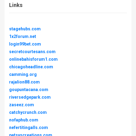
Links
stagehubs.com
1x2forum.net
login99bet.com
secretcourtesans.com
onlinebahisforum1.com
chicagoheadline.com
camming.org
rajalion88.com
goupuntacana.com
riversedgepark.com
zaseez.com
catchycrunch.com
nofaphub.com
nefertitingalls.com
patsyscreations.com