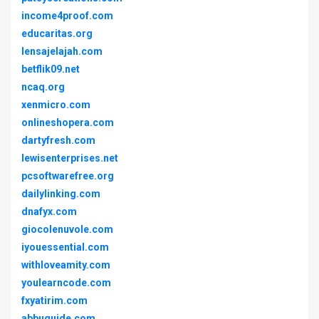
income4proof.com
educaritas.org
lensajelajah.com
betflik09.net
ncaq.org
xenmicro.com
onlineshopera.com
dartyfresh.com
lewisenterprises.net
pcsoftwarefree.org
dailylinking.com
dnafyx.com
giocolenuvole.com
iyouessential.com
withloveamity.com
youlearncode.com
fxyatirim.com
abbuguide.com