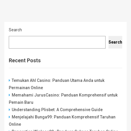
Search
Search
Recent Posts
Temukan Ahl Casino: Panduan Utama Anda untuk
Permainan Online
Memahami JurusCasino: Panduan Komprehensif untuk
Pemain Baru
Understanding Plisbet: A Comprehensive Guide
Menjelajahi Bunga99: Panduan Komprehensif Taruhan
Online