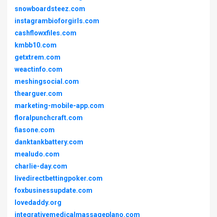
snowboardsteez.com
instagrambioforgirls.com
cashflowxfiles.com
kmbb10.com
getxtrem.com
weactinfo.com
meshingsocial.com
thearguer.com
marketing-mobile-app.com
floralpunchcraft.com
fiasone.com
danktankbattery.com
mealudo.com
charlie-day.com
livedirectbettingpoker.com
foxbusinessupdate.com
lovedaddy.org
integrativemedicalmassageplano.com