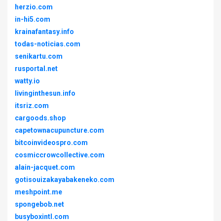
herzio.com
in-hi5.com
krainafantasy.info
todas-noticias.com
senikartu.com
rusportal.net
watty.io
livinginthesun.info
itsriz.com
cargoods.shop
capetownacupuncture.com
bitcoinvideospro.com
cosmiccrowcollective.com
alain-jacquet.com
gotisouizakayabakeneko.com
meshpoint.me
spongebob.net
busyboxintl.com