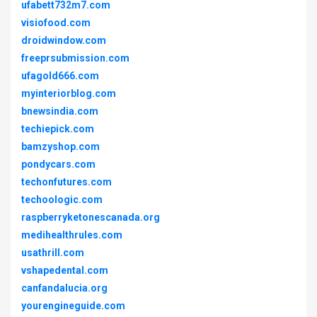
ufabett732m7.com
visiofood.com
droidwindow.com
freeprsubmission.com
ufagold666.com
myinteriorblog.com
bnewsindia.com
techiepick.com
bamzyshop.com
pondycars.com
techonfutures.com
techoologic.com
raspberryketonescanada.org
medihealthrules.com
usathrill.com
vshapedental.com
canfandalucia.org
yourengineguide.com