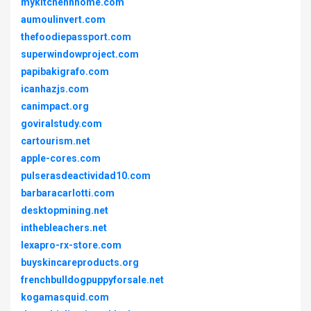
mykitchennhome.com
aumoulinvert.com
thefoodiepassport.com
superwindowproject.com
papibakigrafo.com
icanhazjs.com
canimpact.org
goviralstudy.com
cartourism.net
apple-cores.com
pulserasdeactividad10.com
barbaracarlotti.com
desktopmining.net
inthebleachers.net
lexapro-rx-store.com
buyskincareproducts.org
frenchbulldogpuppyforsale.net
kogamasquid.com