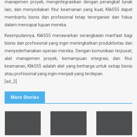
manajemen proyek, mengintegrasikan dengan perangkat lunak
lain, dan menyediakan fitur keamanan yang kuat, Klik555 dapat
membantu bisnis dan profesional tetap terorganisir dan fokus
dalam mencapai tujuan mereka.
Kesimpulannya, Klik555 menawarkan serangkaian manfaat bagi
bisnis dan profesional yang ingin meningkatkan produktivitas dan
menyederhanakan operasi mereka. Dengan komunikasi terpusat,
alat manajemen proyek, kemampuan integrasi, dan fitur
keamanan, Klik555 adalah alat yang berharga untuk setiap bisnis
atau profesional yang ingin menjadi yang terdepan.
[ad_2]
More Stories