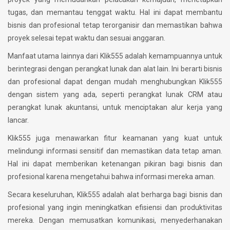
tugas, dan memantau tenggat waktu. Hal ini dapat membantu
bisnis dan profesional tetap terorganisir dan memastikan bahwa
proyek selesai tepat waktu dan sesuai anggaran.
Manfaat utama lainnya dari Klik555 adalah kemampuannya untuk
berintegrasi dengan perangkat lunak dan alat lain. Ini berarti bisnis
dan profesional dapat dengan mudah menghubungkan Klik555
dengan sistem yang ada, seperti perangkat lunak CRM atau
perangkat lunak akuntansi, untuk menciptakan alur kerja yang
lancar.
Klik555 juga menawarkan fitur keamanan yang kuat untuk
melindungi informasi sensitif dan memastikan data tetap aman.
Hal ini dapat memberikan ketenangan pikiran bagi bisnis dan
profesional karena mengetahui bahwa informasi mereka aman.
Secara keseluruhan, Klik555 adalah alat berharga bagi bisnis dan
profesional yang ingin meningkatkan efisiensi dan produktivitas
mereka. Dengan memusatkan komunikasi, menyederhanakan