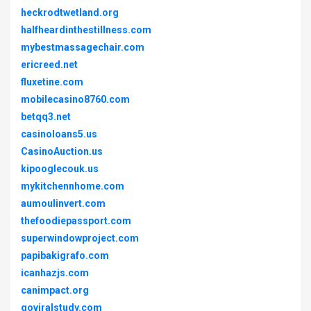
heckrodtwetland.org
halfheardinthestillness.com
mybestmassagechair.com
ericreed.net
fluxetine.com
mobilecasino8760.com
betqq3.net
casinoloans5.us
CasinoAuction.us
kipooglecouk.us
mykitchennhome.com
aumoulinvert.com
thefoodiepassport.com
superwindowproject.com
papibakigrafo.com
icanhazjs.com
canimpact.org
goviralstudy.com