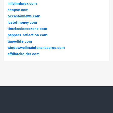
hillclimbwax.com
hnopse.com
occasionnews.com
lustofmoney.com
timebusinesszone.com
peppers-reflection.com
tuneoflife.com
windowwellmaintenancepros.com
affiliateholder.com