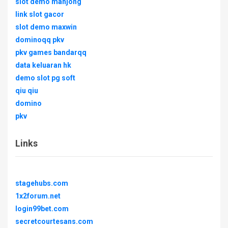
slot demo mahjong
link slot gacor
slot demo maxwin
dominoqq pkv
pkv games bandarqq
data keluaran hk
demo slot pg soft
qiu qiu
domino
pkv
Links
stagehubs.com
1x2forum.net
login99bet.com
secretcourtesans.com