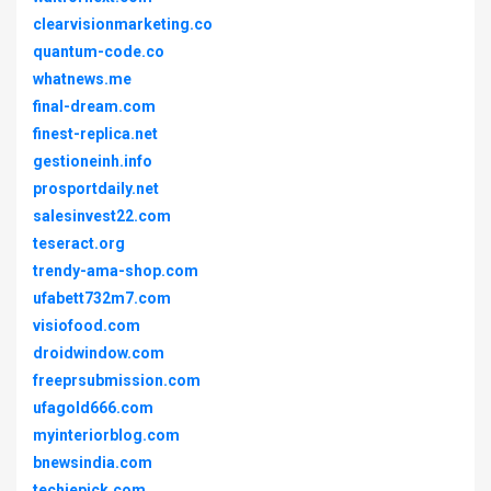
clearvisionmarketing.co
quantum-code.co
whatnews.me
final-dream.com
finest-replica.net
gestioneinh.info
prosportdaily.net
salesinvest22.com
teseract.org
trendy-ama-shop.com
ufabett732m7.com
visiofood.com
droidwindow.com
freeprsubmission.com
ufagold666.com
myinteriorblog.com
bnewsindia.com
techiepick.com