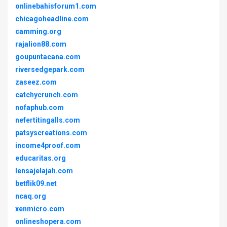
onlinebahisforum1.com
chicagoheadline.com
camming.org
rajalion88.com
goupuntacana.com
riversedgepark.com
zaseez.com
catchycrunch.com
nofaphub.com
nefertitingalls.com
patsyscreations.com
income4proof.com
educaritas.org
lensajelajah.com
betflik09.net
ncaq.org
xenmicro.com
onlineshopera.com