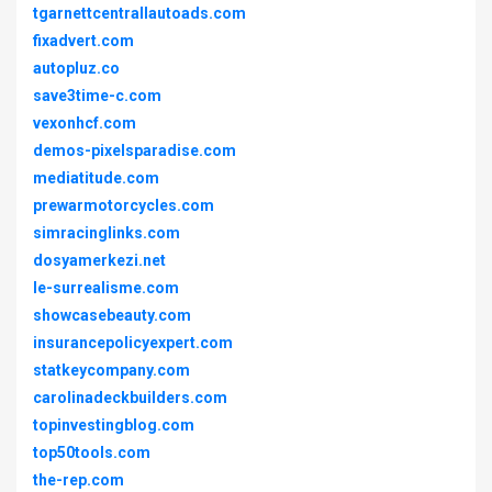
tgarnettcentrallautoads.com
fixadvert.com
autopluz.co
save3time-c.com
vexonhcf.com
demos-pixelsparadise.com
mediatitude.com
prewarmotorcycles.com
simracinglinks.com
dosyamerkezi.net
le-surrealisme.com
showcasebeauty.com
insurancepolicyexpert.com
statkeycompany.com
carolinadeckbuilders.com
topinvestingblog.com
top50tools.com
the-rep.com