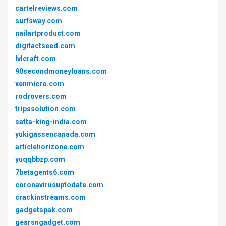
cartelreviews.com
surfsway.com
nailartproduct.com
digitactseed.com
lvlcraft.com
90secondmoneyloans.com
xenmicro.com
rodrovers.com
tripssolution.com
satta-king-india.com
yukigassencanada.com
articlehorizone.com
yuqqbbzp.com
7betagents6.com
coronavirusuptodate.com
crackinstreams.com
gadgetspak.com
gearsngadget.com