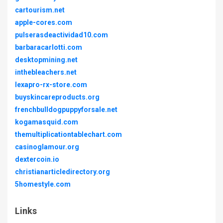
cartourism.net
apple-cores.com
pulserasdeactividad10.com
barbaracarlotti.com
desktopmining.net
inthebleachers.net
lexapro-rx-store.com
buyskincareproducts.org
frenchbulldogpuppyforsale.net
kogamasquid.com
themultiplicationtablechart.com
casinoglamour.org
dextercoin.io
christianarticledirectory.org
5homestyle.com
Links