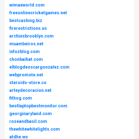
wimaxworld.com
freeonlinecricketgames.net
bestcashing.biz
firerestrictions.us
archiesbrooklyn.com
muambeiros.net
infozblog.com
chonbaihat.com
elblogdeoscargonzalez.com
webpromote.net
steroids-store.co
arteydecoracion.net
fithog.com
bestlaptopbestmonitor.com
georginaryland.com
roseandbasil.com
thewhitewhitelights.com
atdhe.ws