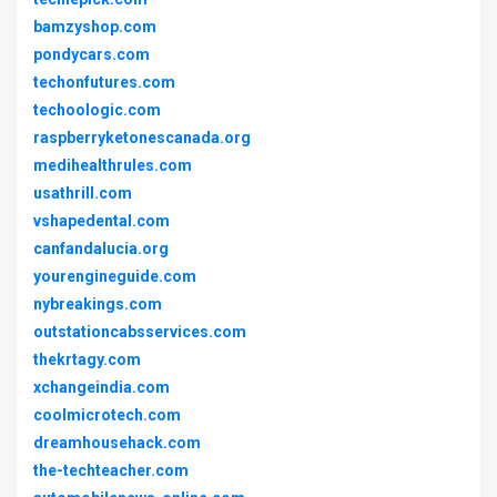
bamzyshop.com
pondycars.com
techonfutures.com
techoologic.com
raspberryketonescanada.org
medihealthrules.com
usathrill.com
vshapedental.com
canfandalucia.org
yourengineguide.com
nybreakings.com
outstationcabsservices.com
thekrtagy.com
xchangeindia.com
coolmicrotech.com
dreamhousehack.com
the-techteacher.com