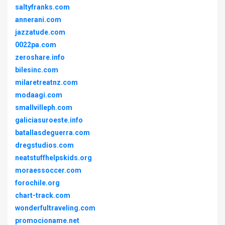
saltyfranks.com
annerani.com
jazzatude.com
0022pa.com
zeroshare.info
bilesinc.com
milaretreatnz.com
modaagi.com
smallvilleph.com
galiciasuroeste.info
batallasdeguerra.com
dregstudios.com
neatstuffhelpskids.org
moraessoccer.com
forochile.org
chart-track.com
wonderfultraveling.com
promocioname.net