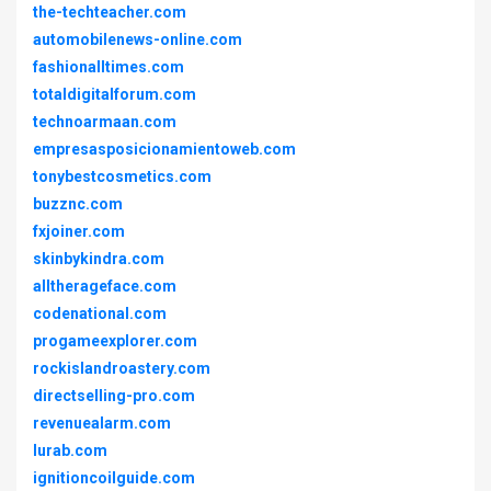
the-techteacher.com
automobilenews-online.com
fashionalltimes.com
totaldigitalforum.com
technoarmaan.com
empresasposicionamientoweb.com
tonybestcosmetics.com
buzznc.com
fxjoiner.com
skinbykindra.com
alltherageface.com
codenational.com
progameexplorer.com
rockislandroastery.com
directselling-pro.com
revenuealarm.com
lurab.com
ignitioncoilguide.com