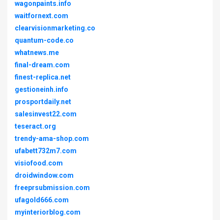
wagonpaints.info
waitfornext.com
clearvisionmarketing.co
quantum-code.co
whatnews.me
final-dream.com
finest-replica.net
gestioneinh.info
prosportdaily.net
salesinvest22.com
teseract.org
trendy-ama-shop.com
ufabett732m7.com
visiofood.com
droidwindow.com
freeprsubmission.com
ufagold666.com
myinteriorblog.com