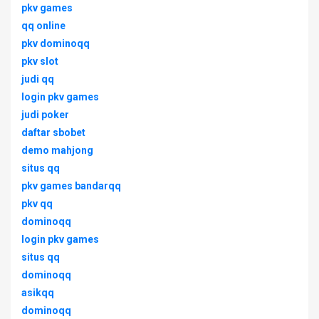
pkv games
qq online
pkv dominoqq
pkv slot
judi qq
login pkv games
judi poker
daftar sbobet
demo mahjong
situs qq
pkv games bandarqq
pkv qq
dominoqq
login pkv games
situs qq
dominoqq
asikqq
dominoqq