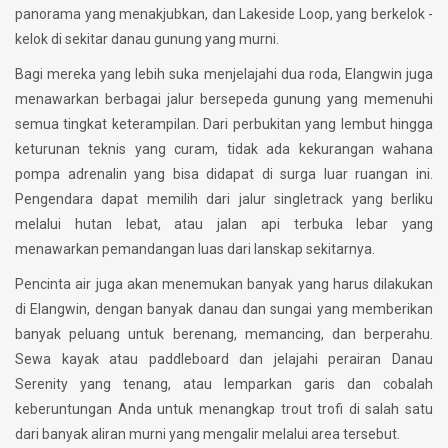
panorama yang menakjubkan, dan Lakeside Loop, yang berkelok -
kelok di sekitar danau gunung yang murni.
Bagi mereka yang lebih suka menjelajahi dua roda, Elangwin juga
menawarkan berbagai jalur bersepeda gunung yang memenuhi
semua tingkat keterampilan. Dari perbukitan yang lembut hingga
keturunan teknis yang curam, tidak ada kekurangan wahana
pompa adrenalin yang bisa didapat di surga luar ruangan ini.
Pengendara dapat memilih dari jalur singletrack yang berliku
melalui hutan lebat, atau jalan api terbuka lebar yang
menawarkan pemandangan luas dari lanskap sekitarnya.
Pencinta air juga akan menemukan banyak yang harus dilakukan
di Elangwin, dengan banyak danau dan sungai yang memberikan
banyak peluang untuk berenang, memancing, dan berperahu.
Sewa kayak atau paddleboard dan jelajahi perairan Danau
Serenity yang tenang, atau lemparkan garis dan cobalah
keberuntungan Anda untuk menangkap trout trofi di salah satu
dari banyak aliran murni yang mengalir melalui area tersebut.