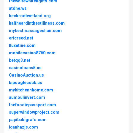
thewhitewhitelights.com
atdhe.ws
heckrodtwetland.org
halfheardinthestillness.com
mybestmassagechair.com
ericreed.net
fluxetine.com
mobilecasino8760.com
betqq3.net
casinoloans5.us
CasinoAuction.us
kipooglecouk.us
mykitchennhome.com
aumoulinvert.com
thefoodiepassport.com
superwindowproject.com
papibakigrafo.com
icanhazjs.com