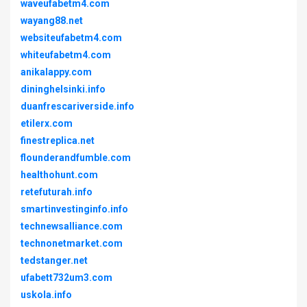
waveufabetm4.com
wayang88.net
websiteufabetm4.com
whiteufabetm4.com
anikalappy.com
dininghelsinki.info
duanfrescariverside.info
etilerx.com
finestreplica.net
flounderandfumble.com
healthohunt.com
retefuturah.info
smartinvestinginfo.info
technewsalliance.com
technonetmarket.com
tedstanger.net
ufabett732um3.com
uskola.info