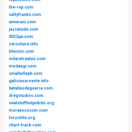
the-rep.com
saltyfranks.com
annerani.com
jazzatude.com
0022pa.com
zeroshare.info
bilesinc.com
milaretreatnz.com
modaagi.com
smallvilleph.com
galiciasuroeste.info
batallasdeguerra.com
dregstudios.com
neatstuffhelpskids.org
moraessoccer.com
forochile.org
chart-track.com