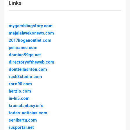
Links
mygamblingstory.com
majalahwekonews.com
2017hoganoutlet.com
pelmanec.com
domino99qq.net
directoryoftheweb.com
donttellashton.com
rush3studio.com
roro90.com
herzio.com
in-hi5.com
krainafantasy.info
todas-noticias.com
senikartu.com
rusportal.net