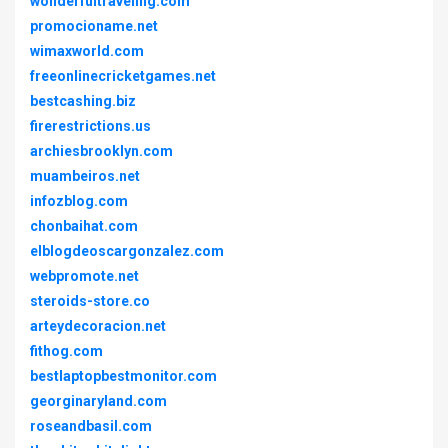
wonderfultraveling.com
promocioname.net
wimaxworld.com
freeonlinecricketgames.net
bestcashing.biz
firerestrictions.us
archiesbrooklyn.com
muambeiros.net
infozblog.com
chonbaihat.com
elblogdeoscargonzalez.com
webpromote.net
steroids-store.co
arteydecoracion.net
fithog.com
bestlaptopbestmonitor.com
georginaryland.com
roseandbasil.com