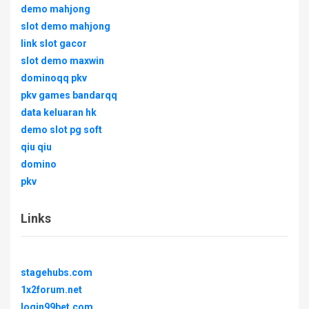
demo mahjong
slot demo mahjong
link slot gacor
slot demo maxwin
dominoqq pkv
pkv games bandarqq
data keluaran hk
demo slot pg soft
qiu qiu
domino
pkv
Links
stagehubs.com
1x2forum.net
login99bet.com