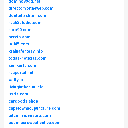
domino99qq.net
directoryoftheweb.com
donttellashton.com
rush3studio.com
roro90.com
herzio.com
in-hi5.com
krainafantasy.info
todas-noticias.com
senikartu.com
rusportal.net
watty.io
livinginthesun.info
itsriz.com
cargoods.shop
capetownacupuncture.com
bitcoinvideospro.com
cosmiccrowcollective.com