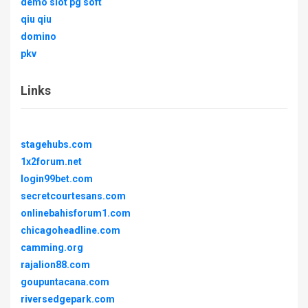
demo slot pg soft
qiu qiu
domino
pkv
Links
stagehubs.com
1x2forum.net
login99bet.com
secretcourtesans.com
onlinebahisforum1.com
chicagoheadline.com
camming.org
rajalion88.com
goupuntacana.com
riversedgepark.com