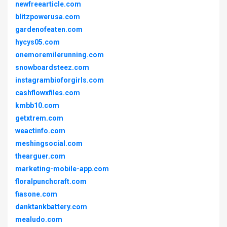
newfreearticle.com
blitzpowerusa.com
gardenofeaten.com
hycys05.com
onemoremilerunning.com
snowboardsteez.com
instagrambioforgirls.com
cashflowxfiles.com
kmbb10.com
getxtrem.com
weactinfo.com
meshingsocial.com
thearguer.com
marketing-mobile-app.com
floralpunchcraft.com
fiasone.com
danktankbattery.com
mealudo.com