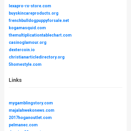
lexapro-rx-store.com
buyskincareproducts.org
frenchbulldogpuppyforsale.net
kogamasquid.com
themultiplicationtablechart.com
casinoglamour.org
dextercoin.io
christianarticledirectory.org
5homestyle.com
Links
mygamblingstory.com
majalahwekonews.com
2017hoganoutlet.com
pelmanec.com