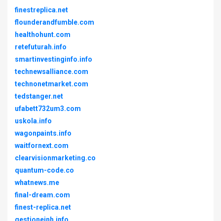
finestreplica.net
flounderandfumble.com
healthohunt.com
retefuturah.info
smartinvestinginfo.info
technewsalliance.com
technonetmarket.com
tedstanger.net
ufabett732um3.com
uskola.info
wagonpaints.info
waitfornext.com
clearvisionmarketing.co
quantum-code.co
whatnews.me
final-dream.com
finest-replica.net
gestioneinh.info