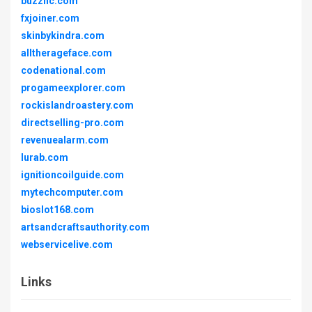
buzznc.com
fxjoiner.com
skinbykindra.com
alltherageface.com
codenational.com
progameexplorer.com
rockislandroastery.com
directselling-pro.com
revenuealarm.com
lurab.com
ignitioncoilguide.com
mytechcomputer.com
bioslot168.com
artsandcraftsauthority.com
webservicelive.com
Links