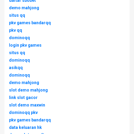
daftar sbobet
demo mahjong
situs qq
pkv games bandarqq
pkv qq
dominoqq
login pkv games
situs qq
dominoqq
asikqq
dominoqq
demo mahjong
slot demo mahjong
link slot gacor
slot demo maxwin
dominoqq pkv
pkv games bandarqq
data keluaran hk