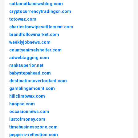
sattamatkanewsblog.com
cryptocurrencytradingcn.com
totowaz.com
charlestonwipesettlement.com
brandfollowmarket.com
weeklyjobnews.com
countyanimalshelter.com
adwebtagging.com
ranksuperior.net
babystepahead.com
destinationoverlooked.com
gamblingamount.com
hillclimbwax.com
hnopse.com
occasionnews.com
lustofmoney.com
timebusinesszone.com
peppers-reflection.com