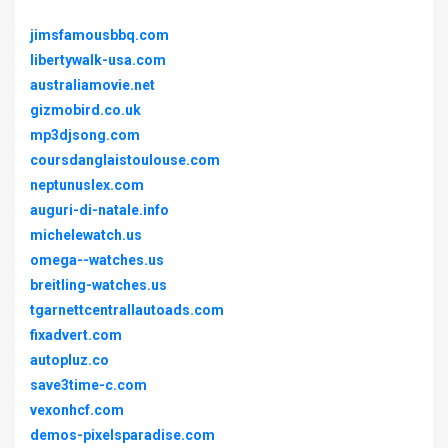
jimsfamousbbq.com
libertywalk-usa.com
australiamovie.net
gizmobird.co.uk
mp3djsong.com
coursdanglaistoulouse.com
neptunuslex.com
auguri-di-natale.info
michelewatch.us
omega--watches.us
breitling-watches.us
tgarnettcentrallautoads.com
fixadvert.com
autopluz.co
save3time-c.com
vexonhcf.com
demos-pixelsparadise.com