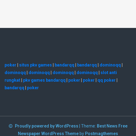
poker
|
situs pkv games
|
bandarqq
|
bandarqq
|
dominoqq
|
dominoqq
|
dominoqq
|
dominoqq
|
dominoqq
|
slot anti
rungkat
|
pkv games bandarqq
|
poker
|
poker
|
qq poker
|
bandarqq
|
poker
Proudly powered by WordPress
|
Theme:
Best News Free
Newspaper WordPress Theme
by
Postmagthemes