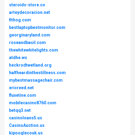
steroids-store.co
arteydecoracion.net
fithog.com
bestlaptopbestmonitor.com
georginaryland.com
roseandbasil.com
thewhitewhitelights.com
atdhe.ws
heckrodtwetland.org
halfheardinthestillness.com
mybestmassagechair.com
ericreed.net
fluxetine.com
mobilecasino8760.com
betqq3.net
casinoloans5.us
CasinoAuction.us
kipooglecouk.us