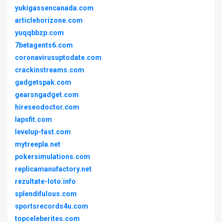
yukigassencanada.com
articlehorizone.com
yuqqbbzp.com
7betagents6.com
coronavirusuptodate.com
crackinstreams.com
gadgetspak.com
gearsngadget.com
hireseodoctor.com
lapsfit.com
levelup-fast.com
mytreepla.net
pokersimulations.com
replicamanufactory.net
rezultate-loto.info
splendifulous.com
sportsrecords4u.com
topceleberites.com