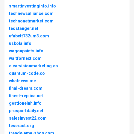
smartinvestinginfo.info
technewsalliance.com
technonetmarket.com
tedstanger.net
ufabett732um3.com
uskola.info
wagonpaints.info
waitfornext.com
clearvisionmarketing.co
quantum-code.co
whatnews.me
final-dream.com
finest-replica.net
gestioneinh.info
prosportdaily.net
salesinvest22.com
teseract.org
trendy-ama-shop.com