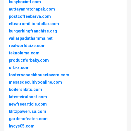
busyboxintl.com
auttayanratchapak.com
postcoffeebarva.com
elteatromilliondollar.com
burgerkingfranchise.org
vallarpadathamma.net
realworldsize.com
teknolama.com
productforbaby.com
orb-z.com
fosterscoachhousetavern.com
mesasdecultivoonline.com
boilersnbits.com
latestviralpost.com
newfreearticle.com
blitzpowerusa.com
gardenofeaten.com
hycys05.com