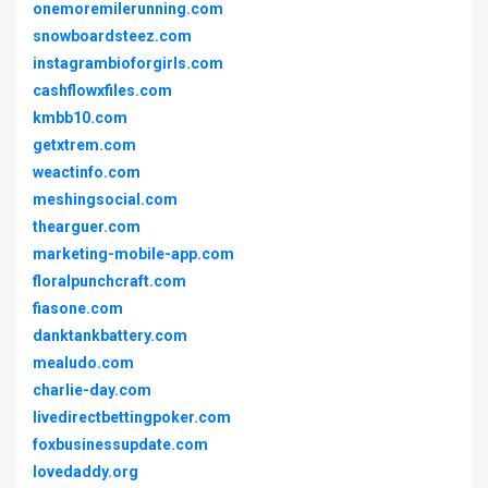
onemoremilerunning.com
snowboardsteez.com
instagrambioforgirls.com
cashflowxfiles.com
kmbb10.com
getxtrem.com
weactinfo.com
meshingsocial.com
thearguer.com
marketing-mobile-app.com
floralpunchcraft.com
fiasone.com
danktankbattery.com
mealudo.com
charlie-day.com
livedirectbettingpoker.com
foxbusinessupdate.com
lovedaddy.org