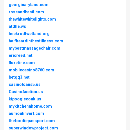
georginaryland.com
roseandbasil.com
thewhitewhitelights.com
atdhe.ws
heckrodtwetland.org
halfheardinthestillness.com
mybestmassagechair.com
ericreed.net
fluxetine.com
mobilecasino8760.com
betqq3.net
casinoloans5.us
CasinoAuction.us
kipooglecouk.us
mykitchennhome.com
aumoulinvert.com
thefoodiepassport.com
superwindowproject.com