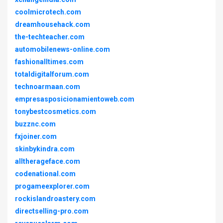
coolmicrotech.com
dreamhousehack.com
the-techteacher.com
automobilenews-online.com
fashionalltimes.com
totaldigitalforum.com
technoarmaan.com
empresasposicionamientoweb.com
tonybestcosmetics.com
buzznc.com
fxjoiner.com
skinbykindra.com
alltherageface.com
codenational.com
progameexplorer.com
rockislandroastery.com
directselling-pro.com