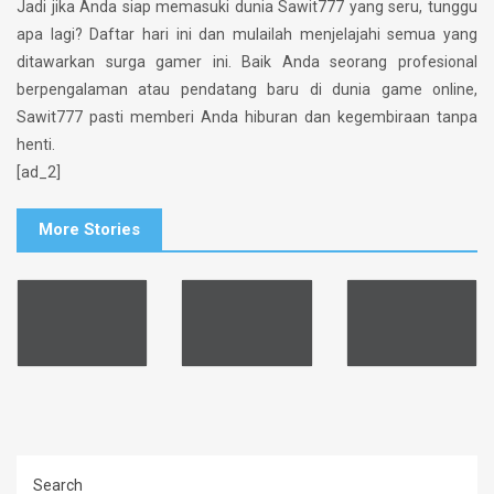
Jadi jika Anda siap memasuki dunia Sawit777 yang seru, tunggu
apa lagi? Daftar hari ini dan mulailah menjelajahi semua yang
ditawarkan surga gamer ini. Baik Anda seorang profesional
berpengalaman atau pendatang baru di dunia game online,
Sawit777 pasti memberi Anda hiburan dan kegembiraan tanpa
henti.
[ad_2]
More Stories
Search