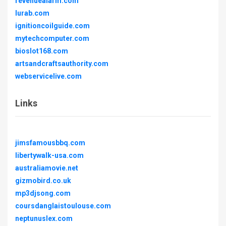
revenuealarm.com
lurab.com
ignitioncoilguide.com
mytechcomputer.com
bioslot168.com
artsandcraftsauthority.com
webservicelive.com
Links
jimsfamousbbq.com
libertywalk-usa.com
australiamovie.net
gizmobird.co.uk
mp3djsong.com
coursdanglaistoulouse.com
neptunuslex.com