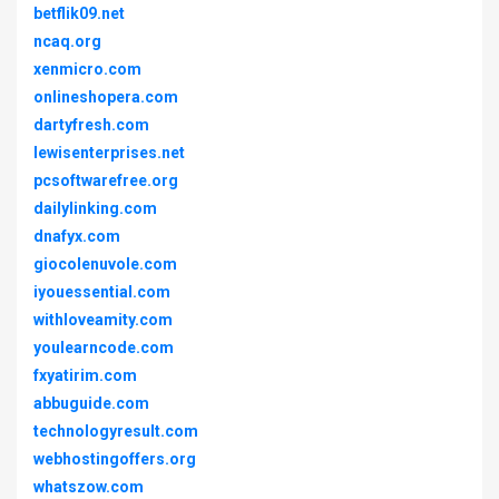
betflik09.net
ncaq.org
xenmicro.com
onlineshopera.com
dartyfresh.com
lewisenterprises.net
pcsoftwarefree.org
dailylinking.com
dnafyx.com
giocolenuvole.com
iyouessential.com
withloveamity.com
youlearncode.com
fxyatirim.com
abbuguide.com
technologyresult.com
webhostingoffers.org
whatszow.com