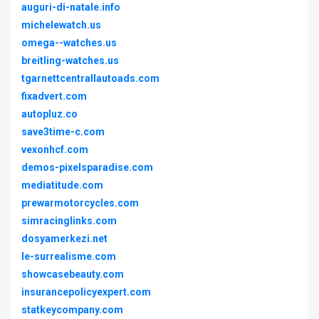
auguri-di-natale.info
michelewatch.us
omega--watches.us
breitling-watches.us
tgarnettcentrallautoads.com
fixadvert.com
autopluz.co
save3time-c.com
vexonhcf.com
demos-pixelsparadise.com
mediatitude.com
prewarmotorcycles.com
simracinglinks.com
dosyamerkezi.net
le-surrealisme.com
showcasebeauty.com
insurancepolicyexpert.com
statkeycompany.com