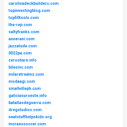
carolinadeckbuilders.com
topinvestingblog.com
top50tools.com
the-rep.com
saltyfranks.com
annerani.com
jazzatude.com
0022pa.com
zeroshare.info
bilesinc.com
milaretreatnz.com
modaagi.com
smallvilleph.com
galiciasuroeste.info
batallasdeguerra.com
dregstudios.com
neatstuffhelpskids.org
moraessoccer.com