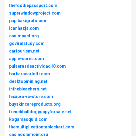
thefoodiepassport.com
superwindowproject.com
papibakigrafo.com
icanhazjs.com
canimpact.org
goviralstudy.com
cartourism.net
apple-cores.com
pulserasdeactividad10.com
barbaracarlotti.com
desktopmining.net
inthebleachers.net
lexapro-rx-store.com
buyskincareproducts.org
frenchbulldogpuppyforsale.net
kogamasquid.com
themultiplicationtablechart.com
casinoglamour.org