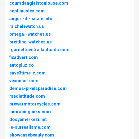
coursdanglaistoulouse.com
neptunuslex.com
auguri-di-natale.info
michelewatch.us
omega--watches.us
breitling-watches.us
tgarnettcentrallautoads.com
fixadvert.com
autopluz.co
save3time-c.com
vexonhcf.com
demos-pixelsparadise.com
mediatitude.com
prewarmotorcycles.com
simracinglinks.com
dosyamerkezi.net
le-surrealisme.com
showcasebeauty.com