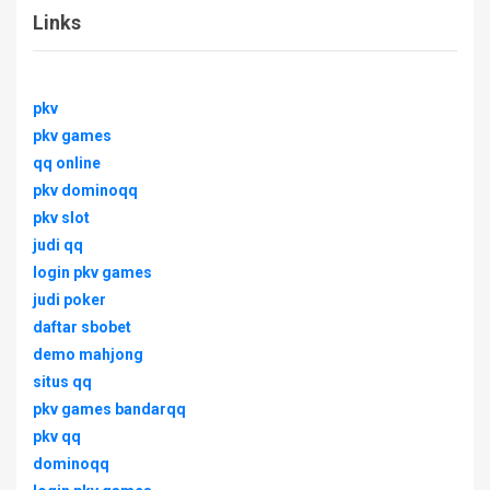
Links
pkv
pkv games
qq online
pkv dominoqq
pkv slot
judi qq
login pkv games
judi poker
daftar sbobet
demo mahjong
situs qq
pkv games bandarqq
pkv qq
dominoqq