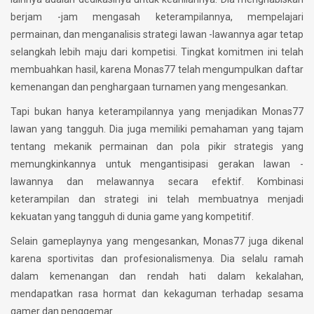
berjam -jam mengasah keterampilannya, mempelajari
permainan, dan menganalisis strategi lawan -lawannya agar tetap
selangkah lebih maju dari kompetisi. Tingkat komitmen ini telah
membuahkan hasil, karena Monas77 telah mengumpulkan daftar
kemenangan dan penghargaan turnamen yang mengesankan.
Tapi bukan hanya keterampilannya yang menjadikan Monas77
lawan yang tangguh. Dia juga memiliki pemahaman yang tajam
tentang mekanik permainan dan pola pikir strategis yang
memungkinkannya untuk mengantisipasi gerakan lawan -
lawannya dan melawannya secara efektif. Kombinasi
keterampilan dan strategi ini telah membuatnya menjadi
kekuatan yang tangguh di dunia game yang kompetitif.
Selain gameplaynya yang mengesankan, Monas77 juga dikenal
karena sportivitas dan profesionalismenya. Dia selalu ramah
dalam kemenangan dan rendah hati dalam kekalahan,
mendapatkan rasa hormat dan kekaguman terhadap sesama
gamer dan penggemar.