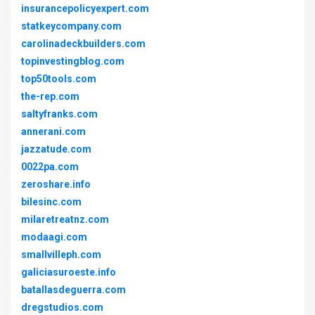
insurancepolicyexpert.com
statkeycompany.com
carolinadeckbuilders.com
topinvestingblog.com
top50tools.com
the-rep.com
saltyfranks.com
annerani.com
jazzatude.com
0022pa.com
zeroshare.info
bilesinc.com
milaretreatnz.com
modaagi.com
smallvilleph.com
galiciasuroeste.info
batallasdeguerra.com
dregstudios.com