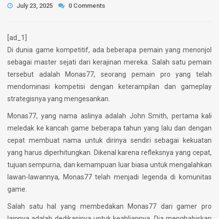
July 23, 2025
0 Comments
[ad_1]
Di dunia game kompetitif, ada beberapa pemain yang menonjol
sebagai master sejati dari kerajinan mereka. Salah satu pemain
tersebut adalah Monas77, seorang pemain pro yang telah
mendominasi kompetisi dengan keterampilan dan gameplay
strategisnya yang mengesankan.
Monas77, yang nama aslinya adalah John Smith, pertama kali
meledak ke kancah game beberapa tahun yang lalu dan dengan
cepat membuat nama untuk dirinya sendiri sebagai kekuatan
yang harus diperhitungkan. Dikenal karena refleksnya yang cepat,
tujuan sempurna, dan kemampuan luar biasa untuk mengalahkan
lawan-lawannya, Monas77 telah menjadi legenda di komunitas
game.
Salah satu hal yang membedakan Monas77 dari gamer pro
lainnya adalah dedikasinya untuk keahliannya. Dia menghabiskan