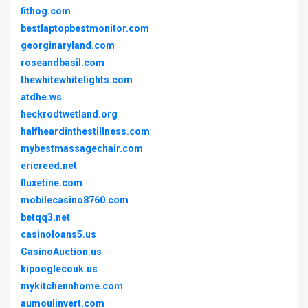
fithog.com
bestlaptopbestmonitor.com
georginaryland.com
roseandbasil.com
thewhitewhitelights.com
atdhe.ws
heckrodtwetland.org
halfheardinthestillness.com
mybestmassagechair.com
ericreed.net
fluxetine.com
mobilecasino8760.com
betqq3.net
casinoloans5.us
CasinoAuction.us
kipooglecouk.us
mykitchennhome.com
aumoulinvert.com