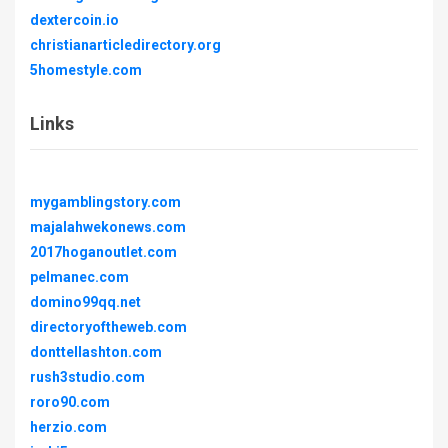
dextercoin.io
christianarticledirectory.org
5homestyle.com
Links
mygamblingstory.com
majalahwekonews.com
2017hoganoutlet.com
pelmanec.com
domino99qq.net
directoryoftheweb.com
donttellashton.com
rush3studio.com
roro90.com
herzio.com