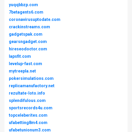
yuqqbbzp.com
7betagents6.com
coronavirusuptodate.com
crackinstreams.com
gadgetspak.com
gearsngadget.com
hireseodoctor.com
lapsfit.com
levelup-fast.com
mytreepla.net
pokersimulations.com
replicamanufactory.net
rezultate-loto.info
splendifulous.com
sportsrecords4u.com
topceleberites.com
ufabetting8m4.com
ufabetunionum3.com