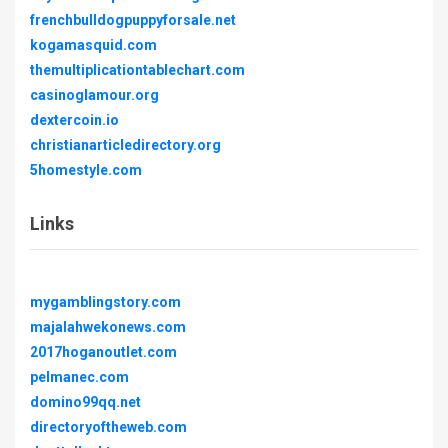
frenchbulldogpuppyforsale.net
kogamasquid.com
themultiplicationtablechart.com
casinoglamour.org
dextercoin.io
christianarticledirectory.org
5homestyle.com
Links
mygamblingstory.com
majalahwekonews.com
2017hoganoutlet.com
pelmanec.com
domino99qq.net
directoryoftheweb.com