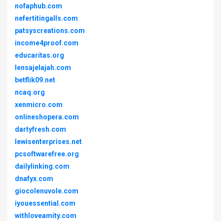
nofaphub.com
nefertitingalls.com
patsyscreations.com
income4proof.com
educaritas.org
lensajelajah.com
betflik09.net
ncaq.org
xenmicro.com
onlineshopera.com
dartyfresh.com
lewisenterprises.net
pcsoftwarefree.org
dailylinking.com
dnafyx.com
giocolenuvole.com
iyouessential.com
withloveamity.com