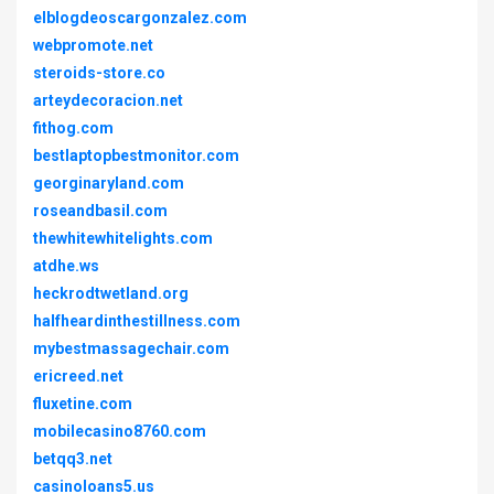
elblogdeoscargonzalez.com
webpromote.net
steroids-store.co
arteydecoracion.net
fithog.com
bestlaptopbestmonitor.com
georginaryland.com
roseandbasil.com
thewhitewhitelights.com
atdhe.ws
heckrodtwetland.org
halfheardinthestillness.com
mybestmassagechair.com
ericreed.net
fluxetine.com
mobilecasino8760.com
betqq3.net
casinoloans5.us