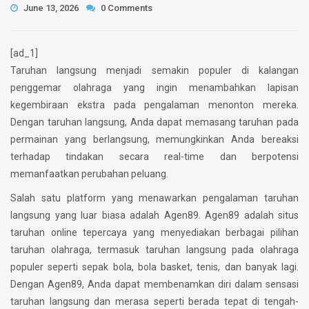
June 13, 2026
0 Comments
[ad_1]
Taruhan langsung menjadi semakin populer di kalangan
penggemar olahraga yang ingin menambahkan lapisan
kegembiraan ekstra pada pengalaman menonton mereka.
Dengan taruhan langsung, Anda dapat memasang taruhan pada
permainan yang berlangsung, memungkinkan Anda bereaksi
terhadap tindakan secara real-time dan berpotensi
memanfaatkan perubahan peluang.
Salah satu platform yang menawarkan pengalaman taruhan
langsung yang luar biasa adalah Agen89. Agen89 adalah situs
taruhan online tepercaya yang menyediakan berbagai pilihan
taruhan olahraga, termasuk taruhan langsung pada olahraga
populer seperti sepak bola, bola basket, tenis, dan banyak lagi.
Dengan Agen89, Anda dapat membenamkan diri dalam sensasi
taruhan langsung dan merasa seperti berada tepat di tengah-