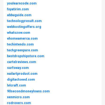
youlearncode.com
fxyatirim.com
abbuguide.com
technologyresult.com
webhostingoffers.org
whatszow.com
ehomeamerca.com
techintendo.com
techgreenpure.com
bestdropshipstore.com
cartelreviews.com
surfsway.com
nailartproduct.com
digitactseed.com
lvlcraft.com
90secondmoneyloans.com
xenmicro.com
rodrovers.com