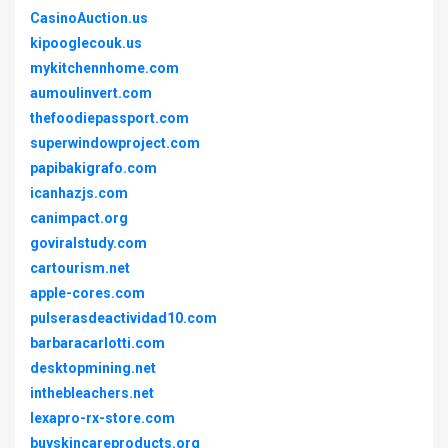
CasinoAuction.us
kipooglecouk.us
mykitchennhome.com
aumoulinvert.com
thefoodiepassport.com
superwindowproject.com
papibakigrafo.com
icanhazjs.com
canimpact.org
goviralstudy.com
cartourism.net
apple-cores.com
pulserasdeactividad10.com
barbaracarlotti.com
desktopmining.net
inthebleachers.net
lexapro-rx-store.com
buyskincareproducts.org