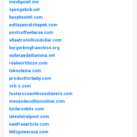
meshpoint.me
spongebob.net
busyboxintl.com
auttayanratchapak.com
postcoffeebarva.com
elteatromilliondollar.com
burgerkingfranchise.org
vallarpadathamma.net
realworldsize.com
teknolama.com
productforbaby.com
orb-z.com
fosterscoachhousetavern.com
mesasdecultivoonline.com
boilersnbits.com
latestviralpost.com
newfreearticle.com
blitzpowerusa.com