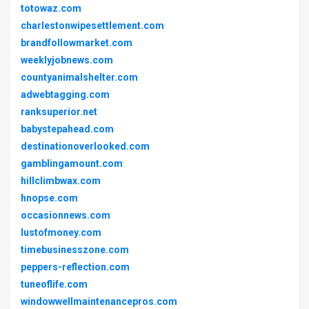
totowaz.com
charlestonwipesettlement.com
brandfollowmarket.com
weeklyjobnews.com
countyanimalshelter.com
adwebtagging.com
ranksuperior.net
babystepahead.com
destinationoverlooked.com
gamblingamount.com
hillclimbwax.com
hnopse.com
occasionnews.com
lustofmoney.com
timebusinesszone.com
peppers-reflection.com
tuneoflife.com
windowwellmaintenancepros.com