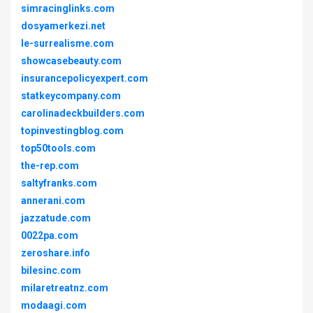
simracinglinks.com
dosyamerkezi.net
le-surrealisme.com
showcasebeauty.com
insurancepolicyexpert.com
statkeycompany.com
carolinadeckbuilders.com
topinvestingblog.com
top50tools.com
the-rep.com
saltyfranks.com
annerani.com
jazzatude.com
0022pa.com
zeroshare.info
bilesinc.com
milaretreatnz.com
modaagi.com