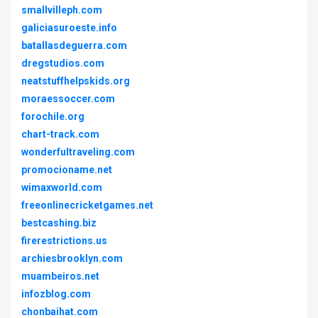
smallvilleph.com
galiciasuroeste.info
batallasdeguerra.com
dregstudios.com
neatstuffhelpskids.org
moraessoccer.com
forochile.org
chart-track.com
wonderfultraveling.com
promocioname.net
wimaxworld.com
freeonlinecricketgames.net
bestcashing.biz
firerestrictions.us
archiesbrooklyn.com
muambeiros.net
infozblog.com
chonbaihat.com