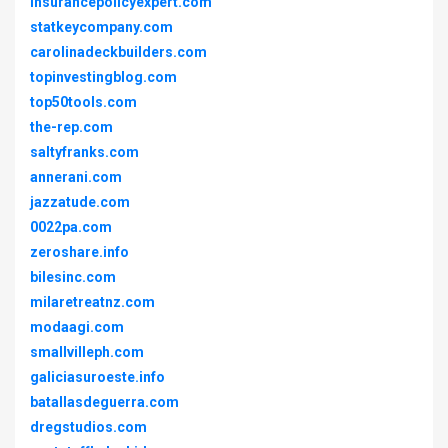
insurancepolicyexpert.com
statkeycompany.com
carolinadeckbuilders.com
topinvestingblog.com
top50tools.com
the-rep.com
saltyfranks.com
annerani.com
jazzatude.com
0022pa.com
zeroshare.info
bilesinc.com
milaretreatnz.com
modaagi.com
smallvilleph.com
galiciasuroeste.info
batallasdeguerra.com
dregstudios.com