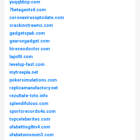
yuqqbbzp.com
7betagents6.com
coronavirusuptodate.com
crackinstreams.com
gadgetspak.com
gearsngadget.com
hireseodoctor.com
lapsfit.com
levelup-fast.com
mytreepla.net
pokersimulations.com
replicamanufactory.net
rezultate-loto.info
splendifulous.com
sportsrecords4u.com
topceleberites.com
ufabetting8m4.com
ufabetunionum3.com