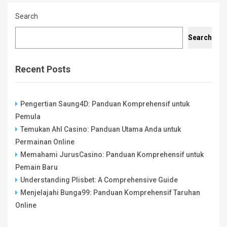
Search
Search
Recent Posts
Pengertian Saung4D: Panduan Komprehensif untuk
Pemula
Temukan Ahl Casino: Panduan Utama Anda untuk
Permainan Online
Memahami JurusCasino: Panduan Komprehensif untuk
Pemain Baru
Understanding Plisbet: A Comprehensive Guide
Menjelajahi Bunga99: Panduan Komprehensif Taruhan
Online