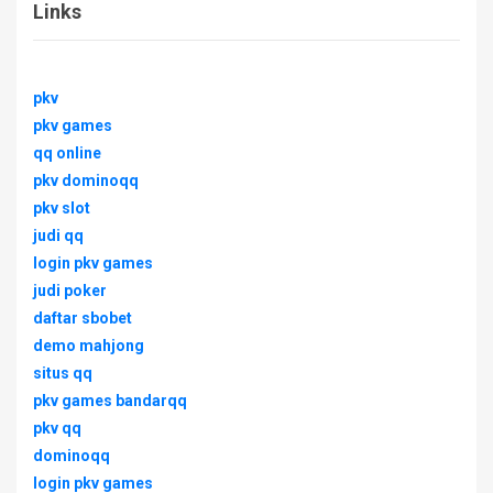
Links
pkv
pkv games
qq online
pkv dominoqq
pkv slot
judi qq
login pkv games
judi poker
daftar sbobet
demo mahjong
situs qq
pkv games bandarqq
pkv qq
dominoqq
login pkv games