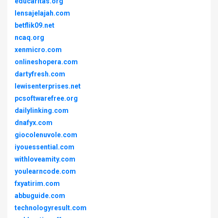
educaritas.org
lensajelajah.com
betflik09.net
ncaq.org
xenmicro.com
onlineshopera.com
dartyfresh.com
lewisenterprises.net
pcsoftwarefree.org
dailylinking.com
dnafyx.com
giocolenuvole.com
iyouessential.com
withloveamity.com
youlearncode.com
fxyatirim.com
abbuguide.com
technologyresult.com