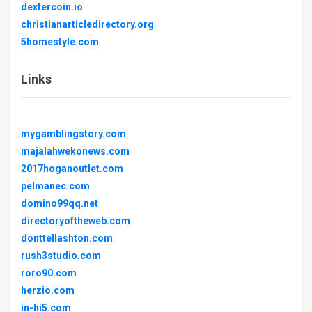
dextercoin.io
christianarticledirectory.org
5homestyle.com
Links
mygamblingstory.com
majalahwekonews.com
2017hoganoutlet.com
pelmanec.com
domino99qq.net
directoryoftheweb.com
donttellashton.com
rush3studio.com
roro90.com
herzio.com
in-hi5.com