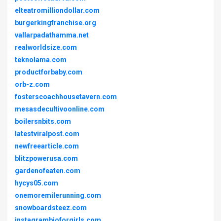
elteatromilliondollar.com
burgerkingfranchise.org
vallarpadathamma.net
realworldsize.com
teknolama.com
productforbaby.com
orb-z.com
fosterscoachhousetavern.com
mesasdecultivoonline.com
boilersnbits.com
latestviralpost.com
newfreearticle.com
blitzpowerusa.com
gardenofeaten.com
hycys05.com
onemoremilerunning.com
snowboardsteez.com
instagrambioforgirls.com