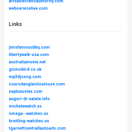
artsandcraftsauthority.com
webservicelive.com
Links
jimsfamousbbq.com
libertywalk-usa.com
australiamovie.net
gizmobird.co.uk
mp3djsong.com
coursdanglaistoulouse.com
neptunuslex.com
auguri-di-natale.info
michelewatch.us
omega--watches.us
breitling-watches.us
tgarnettcentrallautoads.com