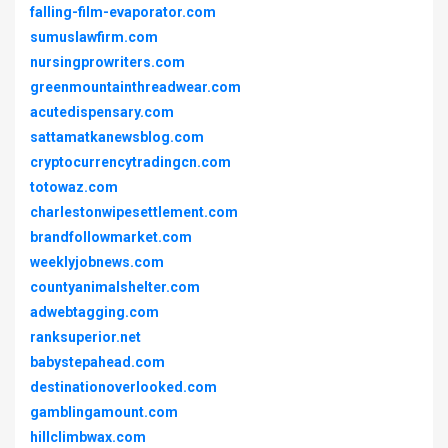
falling-film-evaporator.com
sumuslawfirm.com
nursingprowriters.com
greenmountainthreadwear.com
acutedispensary.com
sattamatkanewsblog.com
cryptocurrencytradingcn.com
totowaz.com
charlestonwipesettlement.com
brandfollowmarket.com
weeklyjobnews.com
countyanimalshelter.com
adwebtagging.com
ranksuperior.net
babystepahead.com
destinationoverlooked.com
gamblingamount.com
hillclimbwax.com