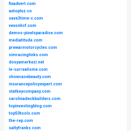
fixadvert.com
autopluz.co
save3time-c.com
vexonhcf.com
demos-pixelsparadise.com
mediatitude.com
prewarmotorcycles.com
simracinglinks.com
dosyamerkezi.net
le-surrealisme.com
showcasebeauty.com
insurancepolicyexpert.com
statkeycompany.com
carolinadeckbuilders.com
topinvestingblog.com
top50tools.com
the-rep.com
saltyfranks.com