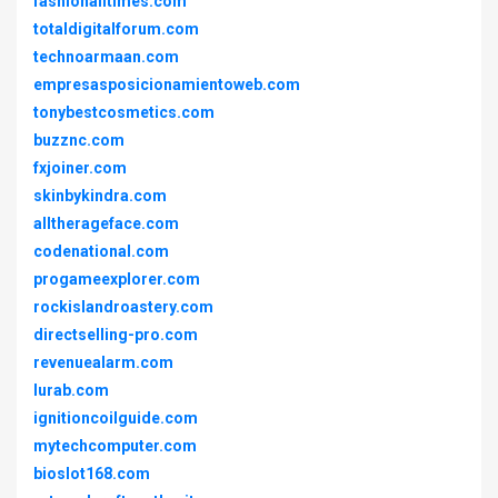
fashionalltimes.com
totaldigitalforum.com
technoarmaan.com
empresasposicionamientoweb.com
tonybestcosmetics.com
buzznc.com
fxjoiner.com
skinbykindra.com
alltherageface.com
codenational.com
progameexplorer.com
rockislandroastery.com
directselling-pro.com
revenuealarm.com
lurab.com
ignitioncoilguide.com
mytechcomputer.com
bioslot168.com