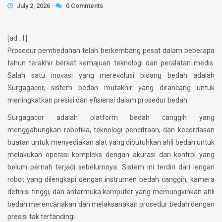
July 2, 2026
0 Comments
[ad_1]
Prosedur pembedahan telah berkembang pesat dalam beberapa
tahun terakhir berkat kemajuan teknologi dan peralatan medis.
Salah satu inovasi yang merevolusi bidang bedah adalah
Surgagacor, sistem bedah mutakhir yang dirancang untuk
meningkatkan presisi dan efisiensi dalam prosedur bedah.
Surgagacor adalah platform bedah canggih yang
menggabungkan robotika, teknologi pencitraan, dan kecerdasan
buatan untuk menyediakan alat yang dibutuhkan ahli bedah untuk
melakukan operasi kompleks dengan akurasi dan kontrol yang
belum pernah terjadi sebelumnya. Sistem ini terdiri dari lengan
robot yang dilengkapi dengan instrumen bedah canggih, kamera
definisi tinggi, dan antarmuka komputer yang memungkinkan ahli
bedah merencanakan dan melaksanakan prosedur bedah dengan
presisi tak tertandingi.