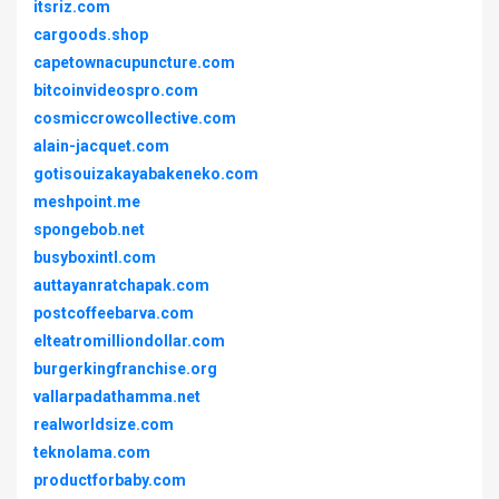
itsriz.com
cargoods.shop
capetownacupuncture.com
bitcoinvideospro.com
cosmiccrowcollective.com
alain-jacquet.com
gotisouizakayabakeneko.com
meshpoint.me
spongebob.net
busyboxintl.com
auttayanratchapak.com
postcoffeebarva.com
elteatromilliondollar.com
burgerkingfranchise.org
vallarpadathamma.net
realworldsize.com
teknolama.com
productforbaby.com