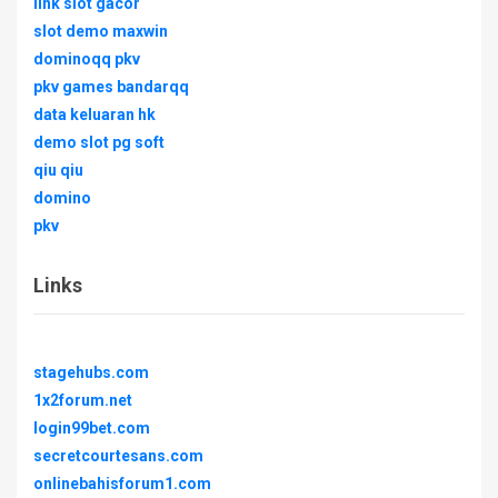
link slot gacor
slot demo maxwin
dominoqq pkv
pkv games bandarqq
data keluaran hk
demo slot pg soft
qiu qiu
domino
pkv
Links
stagehubs.com
1x2forum.net
login99bet.com
secretcourtesans.com
onlinebahisforum1.com