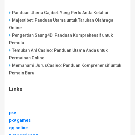
Panduan Utama Gajibet: Yang Perlu Anda Ketahui
Majestibet: Panduan Utama untuk Taruhan Olahraga
Online
Pengertian Saung4D: Panduan Komprehensif untuk
Pemula
Temukan Ahl Casino: Panduan Utama Anda untuk
Permainan Online
Memahami JurusCasino: Panduan Komprehensif untuk
Pemain Baru
Links
pkv
pkv games
qq online