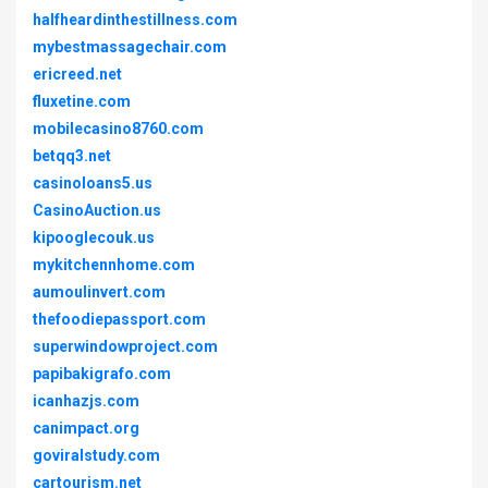
halfheardinthestillness.com
mybestmassagechair.com
ericreed.net
fluxetine.com
mobilecasino8760.com
betqq3.net
casinoloans5.us
CasinoAuction.us
kipooglecouk.us
mykitchennhome.com
aumoulinvert.com
thefoodiepassport.com
superwindowproject.com
papibakigrafo.com
icanhazjs.com
canimpact.org
goviralstudy.com
cartourism.net