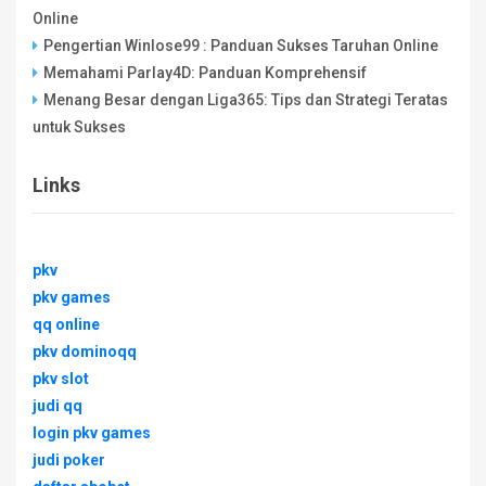
Online
Pengertian Winlose99 : Panduan Sukses Taruhan Online
Memahami Parlay4D: Panduan Komprehensif
Menang Besar dengan Liga365: Tips dan Strategi Teratas
untuk Sukses
Links
pkv
pkv games
qq online
pkv dominoqq
pkv slot
judi qq
login pkv games
judi poker