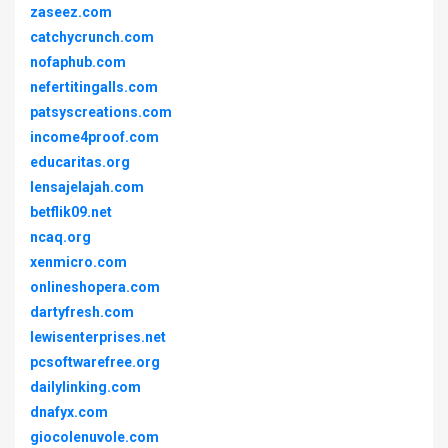
zaseez.com
catchycrunch.com
nofaphub.com
nefertitingalls.com
patsyscreations.com
income4proof.com
educaritas.org
lensajelajah.com
betflik09.net
ncaq.org
xenmicro.com
onlineshopera.com
dartyfresh.com
lewisenterprises.net
pcsoftwarefree.org
dailylinking.com
dnafyx.com
giocolenuvole.com