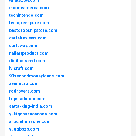
whatszow.com
ehomeamerca.com
techintendo.com
techgreenpure.com
bestdropshipstore.com
cartelreviews.com
surfsway.com
nailartproduct.com
digitactseed.com
lvlcraft.com
90secondmoneyloans.com
xenmicro.com
rodrovers.com
tripssolution.com
satta-king-india.com
yukigassencanada.com
articlehorizone.com
yuqqbbzp.com