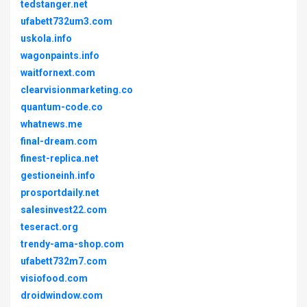
tedstanger.net
ufabett732um3.com
uskola.info
wagonpaints.info
waitfornext.com
clearvisionmarketing.co
quantum-code.co
whatnews.me
final-dream.com
finest-replica.net
gestioneinh.info
prosportdaily.net
salesinvest22.com
teseract.org
trendy-ama-shop.com
ufabett732m7.com
visiofood.com
droidwindow.com