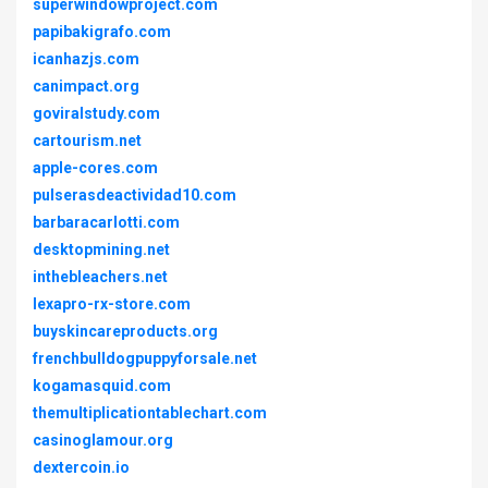
superwindowproject.com
papibakigrafo.com
icanhazjs.com
canimpact.org
goviralstudy.com
cartourism.net
apple-cores.com
pulserasdeactividad10.com
barbaracarlotti.com
desktopmining.net
inthebleachers.net
lexapro-rx-store.com
buyskincareproducts.org
frenchbulldogpuppyforsale.net
kogamasquid.com
themultiplicationtablechart.com
casinoglamour.org
dextercoin.io