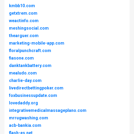
kmbb10.com
getxtrem.com
weactinfo.com
meshingsocial.com
thearguer.com
marketing-mobile-app.com
floralpunchcraft.com
fiasone.com
danktankbattery.com
mealudo.com
charlie-day.com
livedirectbettingpoker.com
foxbusinessupdate.com
lovedaddy.org
integrativemedicalmassageplano.com
mrrugwashing.com
acb-bankia.com
flash-es.net