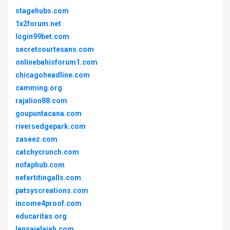
stagehubs.com
1x2forum.net
login99bet.com
secretcourtesans.com
onlinebahisforum1.com
chicagoheadline.com
camming.org
rajalion88.com
goupuntacana.com
riversedgepark.com
zaseez.com
catchycrunch.com
nofaphub.com
nefertitingalls.com
patsyscreations.com
income4proof.com
educaritas.org
lensajelajah.com