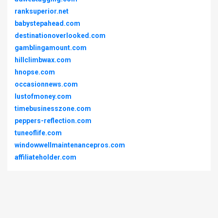
ranksuperior.net
babystepahead.com
destinationoverlooked.com
gamblingamount.com
hillclimbwax.com
hnopse.com
occasionnews.com
lustofmoney.com
timebusinesszone.com
peppers-reflection.com
tuneoflife.com
windowwellmaintenancepros.com
affiliateholder.com