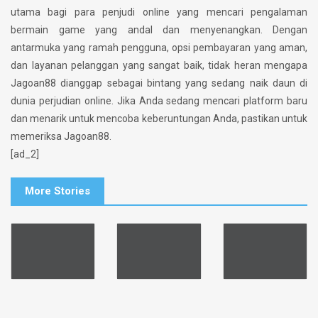
utama bagi para penjudi online yang mencari pengalaman
bermain game yang andal dan menyenangkan. Dengan
antarmuka yang ramah pengguna, opsi pembayaran yang aman,
dan layanan pelanggan yang sangat baik, tidak heran mengapa
Jagoan88 dianggap sebagai bintang yang sedang naik daun di
dunia perjudian online. Jika Anda sedang mencari platform baru
dan menarik untuk mencoba keberuntungan Anda, pastikan untuk
memeriksa Jagoan88.
[ad_2]
More Stories