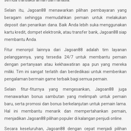
semua transaksi aman dan rahasia.
Selain itu, Jagoan88 menawarkan pilihan pembayaran yang
beragam sehingga memudahkan pemain untuk melakukan
deposit dan penarikan dana. Baik Anda lebih suka menggunakan
kartu kredit, dompet elektronik, atau transfer bank, Jagoan88 siap
membantu Anda.
Fitur menonjol lainnya dari Jagoan88 adalah tim layanan
pelanggannya, yang tersedia 24/7 untuk membantu pemain
dengan pertanyaan atau kekhawatiran apa pun yang mereka
miliki. Tim ini sangat terlatih dan berdedikasi untuk memberikan
pengalaman bermain game terbaik bagi semua pemain.
Selain fitur-fiturnya yang mengesankan, Jagoan88 juga
menawarkan bonus sambutan yang melimpah untuk pemain
baru, serta promosi dan bonus berkelanjutan untuk pemain lama.
Hal ini membantu menarik dan mempertahankan pemain,
menjadikan Jagoan88 pilihan populer di kalangan penjudi online.
Secara keseluruhan, Jagoan88 dengan cepat menjadi pilihan