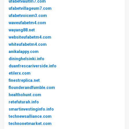
ufabetvaultm7.com
ufabetvillageum7.com
ufabetvoicem3.com
waveufabetm4.com
wayang88.net
websiteufabetm4.com
whiteufabetm4.com
anikalappy.com
dininghelsinki.info
duanfrescariverside.info
etilerx.com
finestreplica.net
flounderandfumble.com
healthohunt.com
retefuturah.info
smartinvestinginfo.info
technewsalliance.com
technonetmarket.com