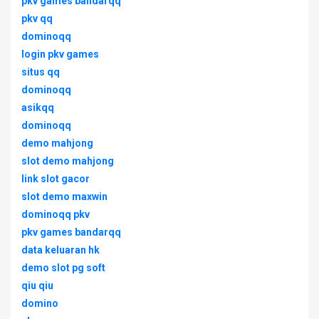
pkv games bandarqq
pkv qq
dominoqq
login pkv games
situs qq
dominoqq
asikqq
dominoqq
demo mahjong
slot demo mahjong
link slot gacor
slot demo maxwin
dominoqq pkv
pkv games bandarqq
data keluaran hk
demo slot pg soft
qiu qiu
domino