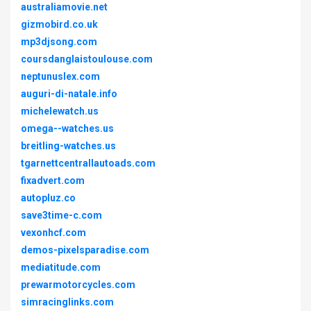
australiamovie.net
gizmobird.co.uk
mp3djsong.com
coursdanglaistoulouse.com
neptunuslex.com
auguri-di-natale.info
michelewatch.us
omega--watches.us
breitling-watches.us
tgarnettcentrallautoads.com
fixadvert.com
autopluz.co
save3time-c.com
vexonhcf.com
demos-pixelsparadise.com
mediatitude.com
prewarmotorcycles.com
simracinglinks.com