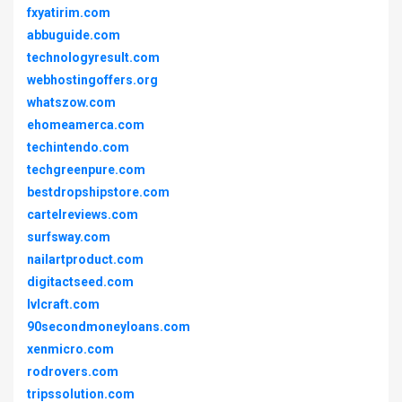
fxyatirim.com
abbuguide.com
technologyresult.com
webhostingoffers.org
whatszow.com
ehomeamerca.com
techintendo.com
techgreenpure.com
bestdropshipstore.com
cartelreviews.com
surfsway.com
nailartproduct.com
digitactseed.com
lvlcraft.com
90secondmoneyloans.com
xenmicro.com
rodrovers.com
tripssolution.com