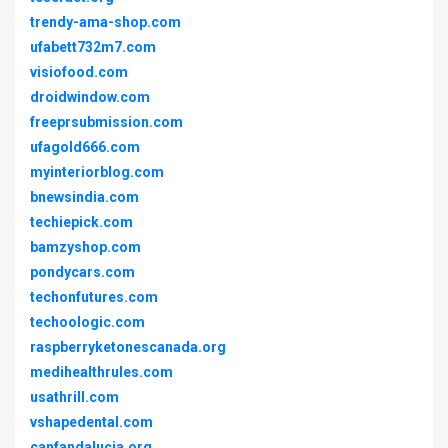
trendy-ama-shop.com
ufabett732m7.com
visiofood.com
droidwindow.com
freeprsubmission.com
ufagold666.com
myinteriorblog.com
bnewsindia.com
techiepick.com
bamzyshop.com
pondycars.com
techonfutures.com
techoologic.com
raspberryketonescanada.org
medihealthrules.com
usathrill.com
vshapedental.com
canfandalucia.org