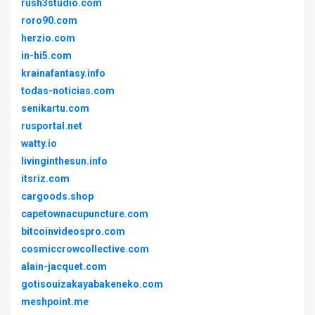
rush3studio.com
roro90.com
herzio.com
in-hi5.com
krainafantasy.info
todas-noticias.com
senikartu.com
rusportal.net
watty.io
livinginthesun.info
itsriz.com
cargoods.shop
capetownacupuncture.com
bitcoinvideospro.com
cosmiccrowcollective.com
alain-jacquet.com
gotisouizakayabakeneko.com
meshpoint.me