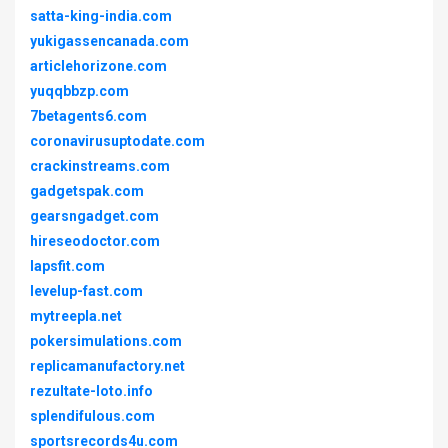
satta-king-india.com
yukigassencanada.com
articlehorizone.com
yuqqbbzp.com
7betagents6.com
coronavirusuptodate.com
crackinstreams.com
gadgetspak.com
gearsngadget.com
hireseodoctor.com
lapsfit.com
levelup-fast.com
mytreepla.net
pokersimulations.com
replicamanufactory.net
rezultate-loto.info
splendifulous.com
sportsrecords4u.com