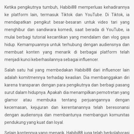
Ketika pengikutnya tumbuh, Habibi88 memperluas kehadirannya
ke platform lain, termasuk Tiktok dan YouTube. Di Tiktok, ia
mendapatkan pengikut besar-besaran untuk video tari yang
menghibur dan sandiwara komedi, saat berada di YouTube, ia
mulai berbagi tutorial kecantikan yang mendalam dan vlog gaya
hidup. Kemampuannya untuk terhubung dengan audiensnya dan
membuat konten yang menarik di berbagai platform telah
menjadi kunci keberhasilannya sebagai influencer.
Salah satu hal yang membedakan Habibi88 dari influencer lain
adalah komitmennya terhadap keaslian. Dia membanggakan diri
karena transparan dengan para pengikutnya dan berbagi pasang
surut dalam hidupnya. Apakah dia menampilkan pemotretan yang
glamor atau membuka tentang perjuangannya dengan
kecemasan, kejujuran dan kerentanannya telah beresonansi
dengan audiensnya dan membantunya membangun komunitas
pendukung yang kuat dan loyal.
Selain kontennya yang menarik, Habibi88 juga telah berkolaborasi