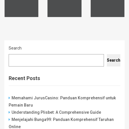
Search
Search
Recent Posts
Memahami JurusCasino: Panduan Komprehensif untuk
Pemain Baru
Understanding Plisbet: A Comprehensive Guide
Menjelajahi Bunga99: Panduan Komprehensif Taruhan
Online