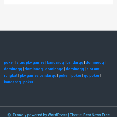
poker
|
situs pkv games
|
bandarqq
|
bandarqq
|
dominoqq
|
dominoqq
|
dominoqq
|
dominoqq
|
dominoqq
|
slot anti
rungkat
|
pkv games bandarqq
|
poker
|
poker
|
qq poker
|
bandarqq
|
poker
Proudly powered by WordPress
|
Theme:
Best News Free