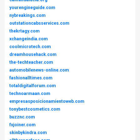
yourengineguide.com
nybreakings.com
outstationcabsservices.com
thekrtagy.com
xchangeindia.com
coolmicrotech.com
dreamhousehack.com
the-techteacher.com
automobilenews-online.com
fashionalltimes.com
totaldigitalforum.com
technoarmaan.com
empresasposicionamientoweb.com
tonybestcosmetics.com
buzznc.com
fxjoiner.com
skinbykindra.com