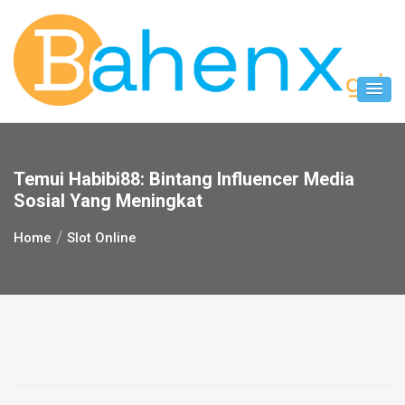
Skip
to
content
Temui Habibi88: Bintang Influencer Media
Sosial Yang Meningkat
Home
Slot Online