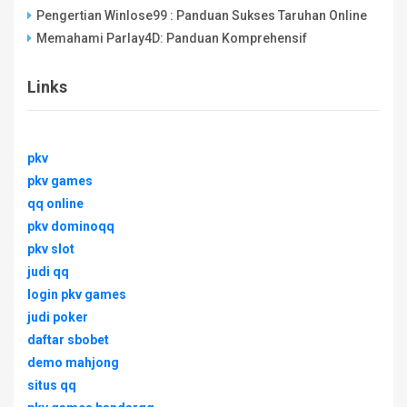
Pengertian Winlose99 : Panduan Sukses Taruhan Online
Memahami Parlay4D: Panduan Komprehensif
Links
pkv
pkv games
qq online
pkv dominoqq
pkv slot
judi qq
login pkv games
judi poker
daftar sbobet
demo mahjong
situs qq