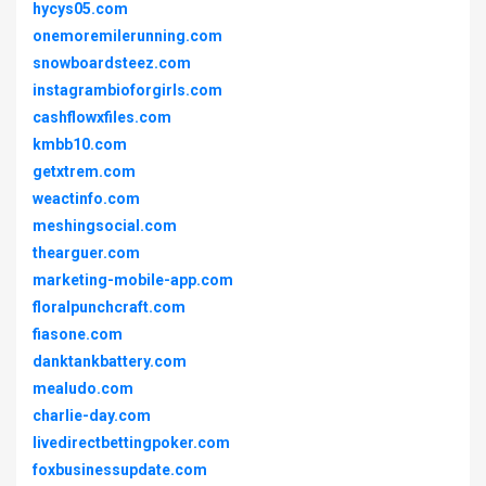
hycys05.com
onemoremilerunning.com
snowboardsteez.com
instagrambioforgirls.com
cashflowxfiles.com
kmbb10.com
getxtrem.com
weactinfo.com
meshingsocial.com
thearguer.com
marketing-mobile-app.com
floralpunchcraft.com
fiasone.com
danktankbattery.com
mealudo.com
charlie-day.com
livedirectbettingpoker.com
foxbusinessupdate.com