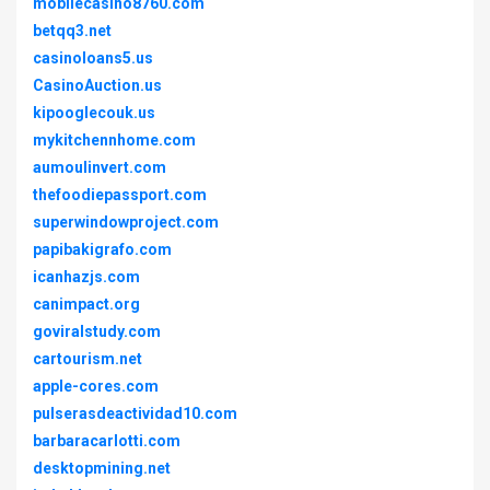
mobilecasino8760.com
betqq3.net
casinoloans5.us
CasinoAuction.us
kipooglecouk.us
mykitchennhome.com
aumoulinvert.com
thefoodiepassport.com
superwindowproject.com
papibakigrafo.com
icanhazjs.com
canimpact.org
goviralstudy.com
cartourism.net
apple-cores.com
pulserasdeactividad10.com
barbaracarlotti.com
desktopmining.net