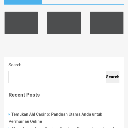
Search
Search
Recent Posts
Temukan Ahl Casino: Panduan Utama Anda untuk
Permainan Online