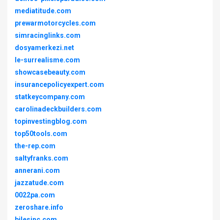
mediatitude.com
prewarmotorcycles.com
simracinglinks.com
dosyamerkezi.net
le-surrealisme.com
showcasebeauty.com
insurancepolicyexpert.com
statkeycompany.com
carolinadeckbuilders.com
topinvestingblog.com
top50tools.com
the-rep.com
saltyfranks.com
annerani.com
jazzatude.com
0022pa.com
zeroshare.info
bilesinc.com