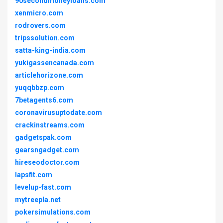
90secondmoneyloans.com
xenmicro.com
rodrovers.com
tripssolution.com
satta-king-india.com
yukigassencanada.com
articlehorizone.com
yuqqbbzp.com
7betagents6.com
coronavirusuptodate.com
crackinstreams.com
gadgetspak.com
gearsngadget.com
hireseodoctor.com
lapsfit.com
levelup-fast.com
mytreepla.net
pokersimulations.com