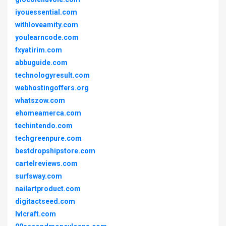
iyouessential.com
withloveamity.com
youlearncode.com
fxyatirim.com
abbuguide.com
technologyresult.com
webhostingoffers.org
whatszow.com
ehomeamerca.com
techintendo.com
techgreenpure.com
bestdropshipstore.com
cartelreviews.com
surfsway.com
nailartproduct.com
digitactseed.com
lvlcraft.com