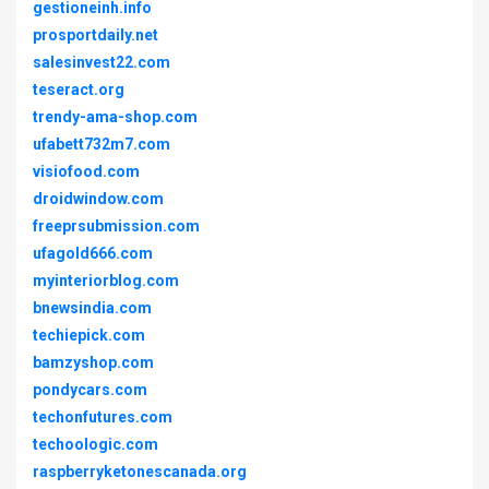
gestioneinh.info
prosportdaily.net
salesinvest22.com
teseract.org
trendy-ama-shop.com
ufabett732m7.com
visiofood.com
droidwindow.com
freeprsubmission.com
ufagold666.com
myinteriorblog.com
bnewsindia.com
techiepick.com
bamzyshop.com
pondycars.com
techonfutures.com
techoologic.com
raspberryketonescanada.org