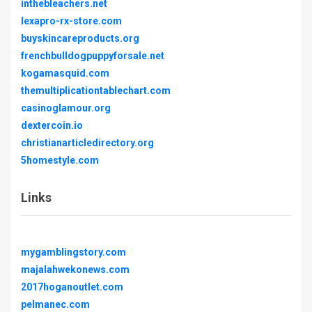
inthebleachers.net
lexapro-rx-store.com
buyskincareproducts.org
frenchbulldogpuppyforsale.net
kogamasquid.com
themultiplicationtablechart.com
casinoglamour.org
dextercoin.io
christianarticledirectory.org
5homestyle.com
Links
mygamblingstory.com
majalahwekonews.com
2017hoganoutlet.com
pelmanec.com