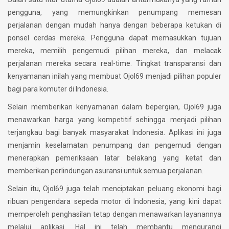
pengguna, yang memungkinkan penumpang memesan
perjalanan dengan mudah hanya dengan beberapa ketukan di
ponsel cerdas mereka. Pengguna dapat memasukkan tujuan
mereka, memilih pengemudi pilihan mereka, dan melacak
perjalanan mereka secara real-time. Tingkat transparansi dan
kenyamanan inilah yang membuat Ojol69 menjadi pilihan populer
bagi para komuter di Indonesia.
Selain memberikan kenyamanan dalam bepergian, Ojol69 juga
menawarkan harga yang kompetitif sehingga menjadi pilihan
terjangkau bagi banyak masyarakat Indonesia. Aplikasi ini juga
menjamin keselamatan penumpang dan pengemudi dengan
menerapkan pemeriksaan latar belakang yang ketat dan
memberikan perlindungan asuransi untuk semua perjalanan.
Selain itu, Ojol69 juga telah menciptakan peluang ekonomi bagi
ribuan pengendara sepeda motor di Indonesia, yang kini dapat
memperoleh penghasilan tetap dengan menawarkan layanannya
melalui aplikasi. Hal ini telah membantu mengurangi