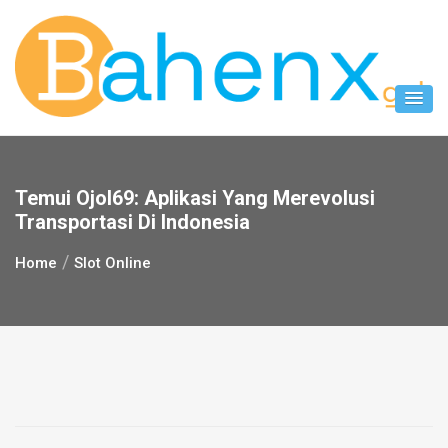
Skip
to
content
Temui Ojol69: Aplikasi Yang Merevolusi
Transportasi Di Indonesia
Home
Slot Online