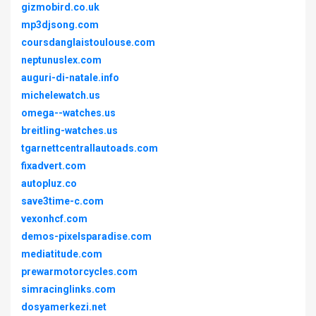
gizmobird.co.uk
mp3djsong.com
coursdanglaistoulouse.com
neptunuslex.com
auguri-di-natale.info
michelewatch.us
omega--watches.us
breitling-watches.us
tgarnettcentrallautoads.com
fixadvert.com
autopluz.co
save3time-c.com
vexonhcf.com
demos-pixelsparadise.com
mediatitude.com
prewarmotorcycles.com
simracinglinks.com
dosyamerkezi.net