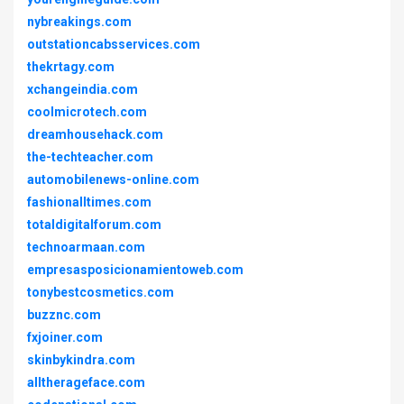
nybreakings.com
outstationcabsservices.com
thekrtagy.com
xchangeindia.com
coolmicrotech.com
dreamhousehack.com
the-techteacher.com
automobilenews-online.com
fashionalltimes.com
totaldigitalforum.com
technoarmaan.com
empresasposicionamientoweb.com
tonybestcosmetics.com
buzznc.com
fxjoiner.com
skinbykindra.com
alltherageface.com