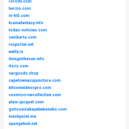
roro90.com
herzio.com
in-hi5.com
krainafantasy.info
todas-noticias.com
senikartu.com
rusportal.net
watty.io
livinginthesun.info
itsriz.com
cargoods.shop
capetownacupuncture.com
bitcoinvideospro.com
cosmiccrowcollective.com
alain-jacquet.com
gotisouizakayabakeneko.com
meshpoint.me
spongebob.net