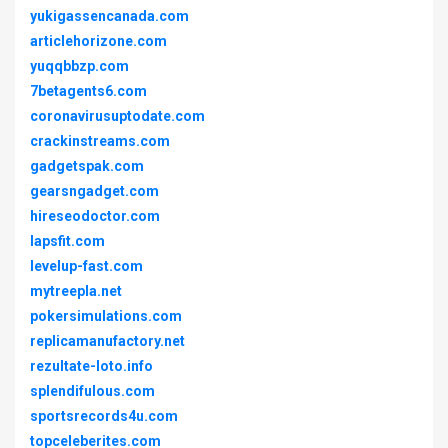
yukigassencanada.com
articlehorizone.com
yuqqbbzp.com
7betagents6.com
coronavirusuptodate.com
crackinstreams.com
gadgetspak.com
gearsngadget.com
hireseodoctor.com
lapsfit.com
levelup-fast.com
mytreepla.net
pokersimulations.com
replicamanufactory.net
rezultate-loto.info
splendifulous.com
sportsrecords4u.com
topceleberites.com