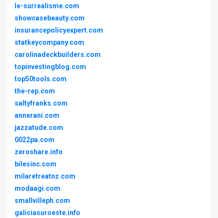
le-surrealisme.com
showcasebeauty.com
insurancepolicyexpert.com
statkeycompany.com
carolinadeckbuilders.com
topinvestingblog.com
top50tools.com
the-rep.com
saltyfranks.com
annerani.com
jazzatude.com
0022pa.com
zeroshare.info
bilesinc.com
milaretreatnz.com
modaagi.com
smallvilleph.com
galiciasuroeste.info