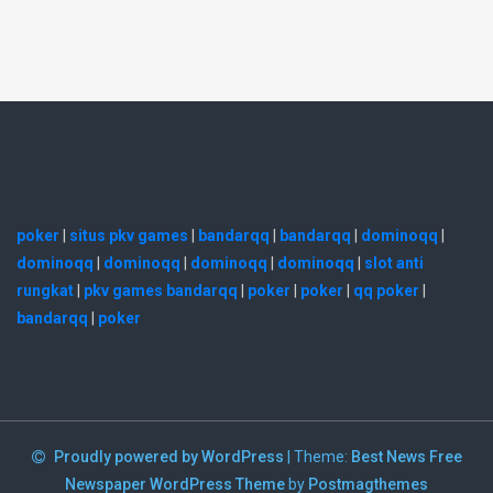
poker
|
situs pkv games
|
bandarqq
|
bandarqq
|
dominoqq
|
dominoqq
|
dominoqq
|
dominoqq
|
dominoqq
|
slot anti
rungkat
|
pkv games bandarqq
|
poker
|
poker
|
qq poker
|
bandarqq
|
poker
Proudly powered by WordPress
|
Theme:
Best News Free
Newspaper WordPress Theme
by
Postmagthemes