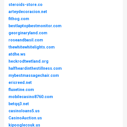
steroids-store.co
arteydecoracion.net
fithog.com
bestlaptopbestmonitor.com
georginaryland.com
roseandbasil.com
thewhitewhitelights.com
atdhe.ws
heckrodtwetland.org
halfheardinthestillness.com
mybestmassagechair.com
ericreed.net
fluxetine.com
mobilecasino8760.com
betqq3.net
casinoloans5.us
CasinoAuction.us
kipooglecouk.us