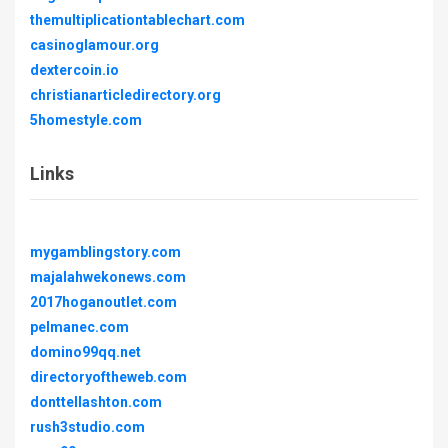
themultiplicationtablechart.com
casinoglamour.org
dextercoin.io
christianarticledirectory.org
5homestyle.com
Links
mygamblingstory.com
majalahwekonews.com
2017hoganoutlet.com
pelmanec.com
domino99qq.net
directoryoftheweb.com
donttellashton.com
rush3studio.com