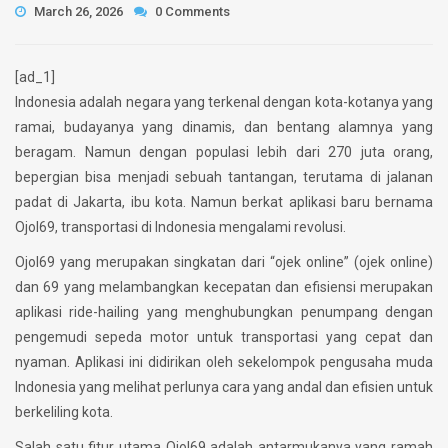
March 26, 2026
0 Comments
[ad_1]
Indonesia adalah negara yang terkenal dengan kota-kotanya yang
ramai, budayanya yang dinamis, dan bentang alamnya yang
beragam. Namun dengan populasi lebih dari 270 juta orang,
bepergian bisa menjadi sebuah tantangan, terutama di jalanan
padat di Jakarta, ibu kota. Namun berkat aplikasi baru bernama
Ojol69, transportasi di Indonesia mengalami revolusi.
Ojol69 yang merupakan singkatan dari “ojek online” (ojek online)
dan 69 yang melambangkan kecepatan dan efisiensi merupakan
aplikasi ride-hailing yang menghubungkan penumpang dengan
pengemudi sepeda motor untuk transportasi yang cepat dan
nyaman. Aplikasi ini didirikan oleh sekelompok pengusaha muda
Indonesia yang melihat perlunya cara yang andal dan efisien untuk
berkeliling kota.
Salah satu fitur utama Ojol69 adalah antarmukanya yang ramah