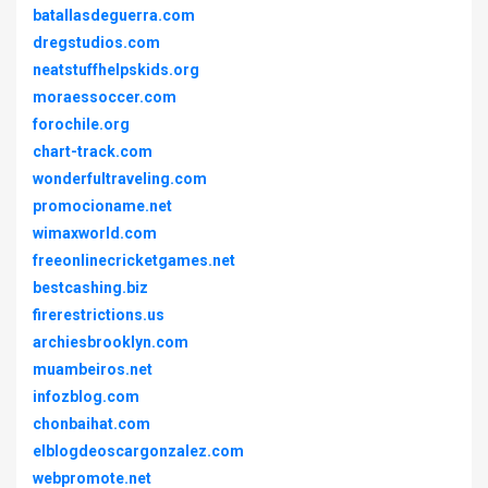
batallasdeguerra.com
dregstudios.com
neatstuffhelpskids.org
moraessoccer.com
forochile.org
chart-track.com
wonderfultraveling.com
promocioname.net
wimaxworld.com
freeonlinecricketgames.net
bestcashing.biz
firerestrictions.us
archiesbrooklyn.com
muambeiros.net
infozblog.com
chonbaihat.com
elblogdeoscargonzalez.com
webpromote.net